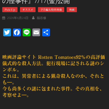
の怪事件』7/17(金)公開
Pick-Up
オススメ
予告編＆特典映像
映画
2026年6月24日
福谷修
Twitter
Facebook
Line
Email
共
有
映画評論サイト Rotten Tomatoes92％の高評価
儀式的な殺人方法。犯行現場に記される謎のシ
ンボル。
これは、異常者による猟奇殺人なのか、それと
も―。
今も尚多くの謎に包まれた事件。その真相を、
考察せよ―。