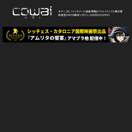
Skip
to
content
WEB映画マガジン「cowai コ
ホラー、SF、ファンタジーの最新情報＆クリエイティブの舞台裏
ワイ」