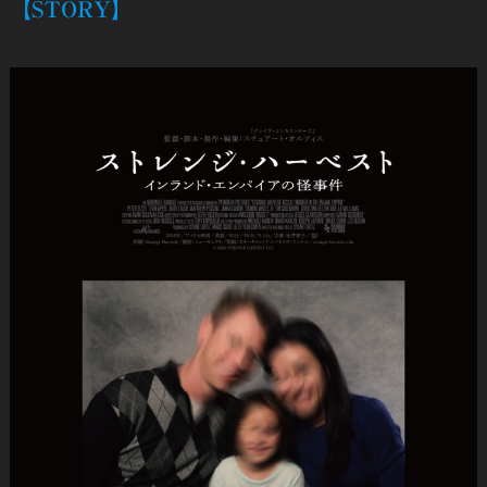
【STORY
】