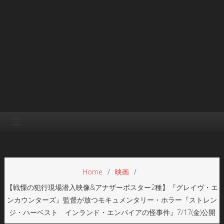
Home
映画
【戦慄の犯行現場潜入映像&アナザーポスター2種】『グレイヴ・エ
ンカウンターズ』監督が放つモキュメンタリー・ホラー『ストレン
ジ・ハーベスト インランド・エンパイアの怪事件』7/17(金)公開