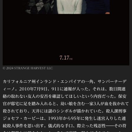
© 2024 STRANGE HARVEST LLC
カリフォルニア州インランド・エンパイアの一角、サンバーナーデ
ィーノ。2010年7月9日、911に通報が入った。それは、数日間連
絡の取れない友人の安否を確認してほしいという内容だった。保安
官が邸宅に足を踏み入れると、幼い娘を含む一家3人が血を抜かれて
殺されており、天井には謎のシンボルが描かれていた。殺人課刑事
ジョセフ・カービーは、1993年から95年に発生し迷宮入りした連
続殺人事件を思い出す。儀式的な手口、際立った残忍性――その符