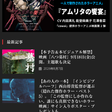
最新記事
【本予告＆本ビジュアル解禁】
映画『八つ墓村』9月18日(金)公
開。主題歌も決定
2026年8月7日
【あの人の一本】『インビジブ
ルハーフ』⻄⼭将貴監督が選ぶ
《隠れた傑作ホラー・ベスト
5》。「この監督にしか作れな
い、誰にも真似できないホラー
映画」サイン入りポスター・プ
レゼントも