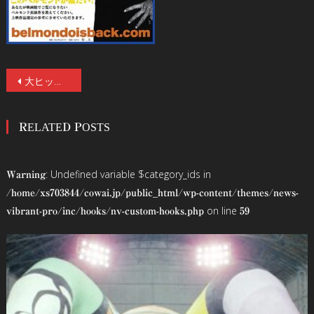
投
大ヒット中の「ジャン＝ポール･ベルモンド傑作選」の2021年・第２弾の開催が決定！次回は観客による“ベルモンド映画総選挙”方式を採用！上映劇場でアンケート・チラシを緊急配布！
稿
RELATED POSTS
ナ
ビ
: Undefined variable $category_ids in
Warning
ゲ
/home/xs703844/cowai.jp/public_html/wp-content/themes/news-
on line
vibrant-pro/inc/hooks/nv-custom-hooks.php
59
ー
シ
ョ
ン