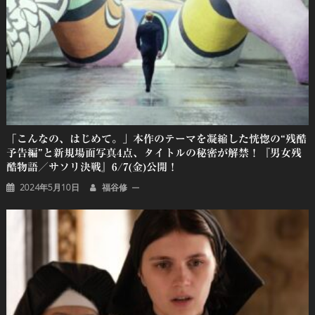
「こんなの、はじめて。」本作のテーマを凝縮した恍惚の“残酷
予告編”と新規場面写真4点、タイトルの秘密が解禁！『男女残
酷物語／サソリ決戦』6/7(金)公開！
2024年5月10日
福谷修