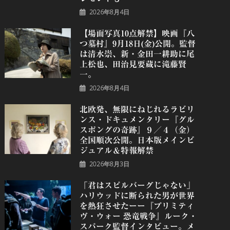
2026年8月4日
【場面写真10点解禁】映画『八
つ墓村』9月18日(金)公開。監督
は清水崇、新・金田一耕助に尾
上松也、田治見要蔵に滝藤賢
一。
2026年8月4日
北欧発、無限にねじれるラビリ
ンス・ドキュメンタリー『グル
スポングの奇跡』９／４（金）
全国順次公開。日本版メインビ
ジュアル＆特報解禁
2026年8月3日
「君はスピルバーグじゃない」
ハリウッドに断られた男が世界
を熱狂させたーー『プリミティ
ヴ・ウォー 恐⻯戦争』ルーク・
スパーク監督インタビュー。メ