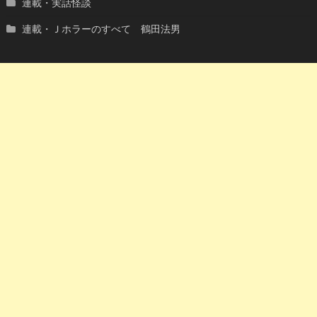
連載・実話怪談
連載・Ｊホラーのすべて 鶴田法男