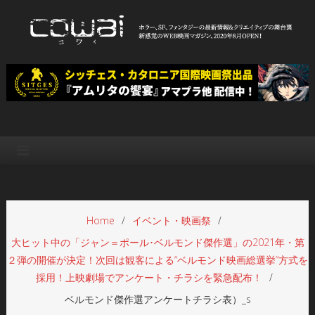
Skip
to
content
WEB映画マガジン「cowai コ
ホラー、SF、ファンタジーの最新情報＆クリエイティブの舞台裏
ワイ」
Home
イベント・映画祭
大ヒット中の「ジャン＝ポール･ベルモンド傑作選」の2021年・第
２弾の開催が決定！次回は観客による“ベルモンド映画総選挙”方式を
採用！上映劇場でアンケート・チラシを緊急配布！
ベルモンド傑作選アンケートチラシ表）_s