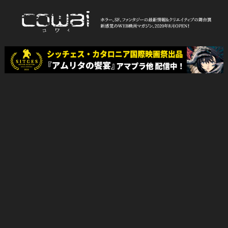
Skip
to
content
WEB映画マガジン「cowai コ
ホラー、SF、ファンタジーの最新情報＆クリエイティブの舞台裏
ワイ」