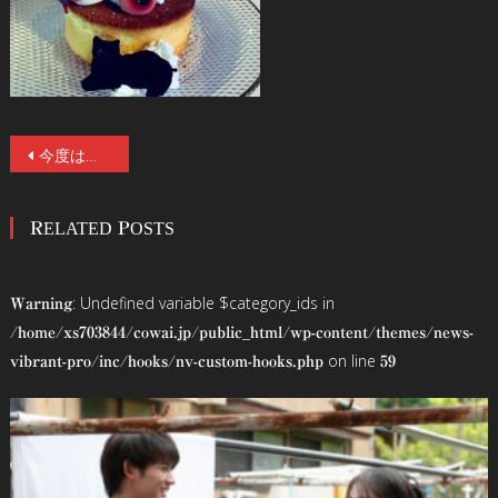
投
今度は「出かけないお化け屋敷」!? 話題のホラーカルチャーカフェバー『ゾウンテッドマンション』にある、前代未聞の【新型お化け屋敷】が、なんと自宅で体験できるオンラインコンテンツ・サービスを12月後半に開始予定！
稿
RELATED POSTS
ナ
ビ
: Undefined variable $category_ids in
Warning
ゲ
/home/xs703844/cowai.jp/public_html/wp-content/themes/news-
on line
vibrant-pro/inc/hooks/nv-custom-hooks.php
59
ー
シ
ョ