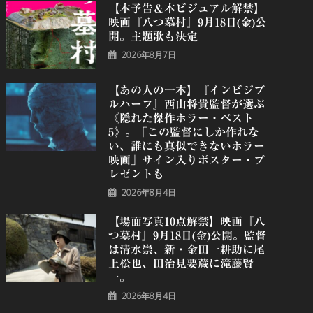
【本予告＆本ビジュアル解禁】
映画『八つ墓村』9月18日(金)公
開。主題歌も決定
2026年8月7日
【あの人の一本】『インビジブ
ルハーフ』⻄⼭将貴監督が選ぶ
《隠れた傑作ホラー・ベスト
5》。「この監督にしか作れな
い、誰にも真似できないホラー
映画」サイン入りポスター・プ
レゼントも
2026年8月4日
【場面写真10点解禁】映画『八
つ墓村』9月18日(金)公開。監督
は清水崇、新・金田一耕助に尾
上松也、田治見要蔵に滝藤賢
一。
2026年8月4日