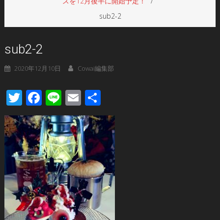
スを12月後半に開始予定！
sub2-2
sub2-2
2020年12月10日
Cowai編集部
Twitter
Facebook
Line
Email
共
有