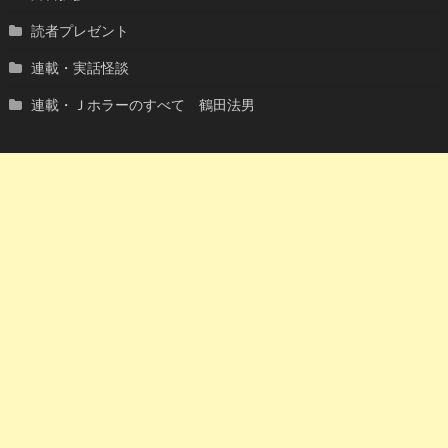
読者プレゼント
連載・実話怪談
連載・Ｊホラーのすべて 鶴田法男