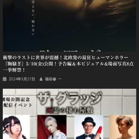
衝撃のラストに世界が震撼！北欧発の最狂ヒューマンホラー
『胸騒ぎ』5/10(金)公開！予告編＆本ビジュアル&場面写真8点
一挙解禁！
2024年3月21日
福谷修