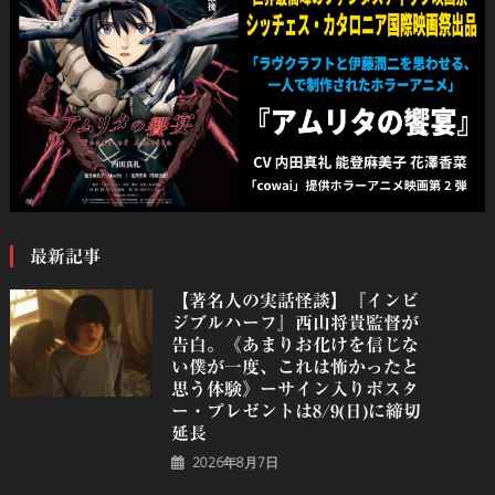
最新記事
【著名人の実話怪談】『インビ
ジブルハーフ』⻄⼭将貴監督が
告白。《あまりお化けを信じな
い僕が一度、これは怖かったと
思う体験》ーサイン入りポスタ
ー・プレゼントは8/9(日)に締切
延長
2026年8月7日