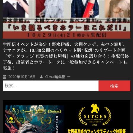
生配信イベントが決定！野⽔伊織、⼤槻ケンヂ、⾚ペン瀧川、
ナマニクが、10/30公開のハリウッド版“呪怨”のリブート企画
『ザ・グラッジ 死霊の棲む屋敷』の魅力を語り合う！生配信終
了後、出演者とホラートークに⼀般参加できるキャンペーンも
実施！
2020年10月16日
Cowai編集部
検
索: