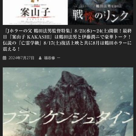
『Jホラーの父 鶴田法男監督特集』8/21(水)～24(土)開催！最終
日『案山子 KAKASHI』は鶴田法男と伊藤潤ニで豪華トーク！
伝説の『亡霊学級』8/17(土)復活上映と共に8月は鶴田ホラーに
震える！
2024年7月27日
福谷修