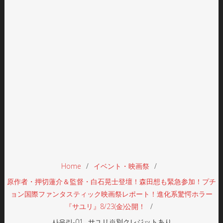
Home
イベント・映画祭
原作者・押切蓮介＆監督・白石晃士登壇！森田想も緊急参加！プチ
ョン国際ファンタスティック映画祭レポート！進化系驚愕ホラー
『サユリ』8/23(金)公開！
사유리-01 _サユリ※別クレジットあり