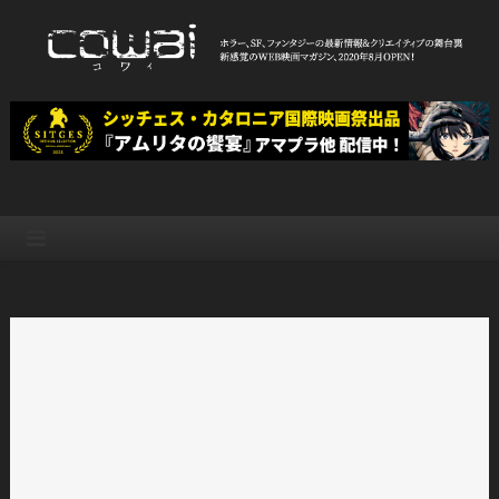
Skip
to
content
WEB映画マガジン「cowai コ
ホラー、SF、ファンタジーの最新情報＆クリエイティブの舞台裏
ワイ」