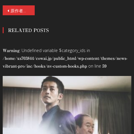
投
原作者・押切蓮介＆監督・白石晃士登壇！森田想も緊急参加！プチョン国際ファンタスティック映画祭レポート！進化系驚愕ホラー『サユリ』8/23(金)公開！
稿
RELATED POSTS
ナ
ビ
: Undefined variable $category_ids in
Warning
ゲ
/home/xs703844/cowai.jp/public_html/wp-content/themes/news-
on line
vibrant-pro/inc/hooks/nv-custom-hooks.php
59
ー
シ
ョ
ン