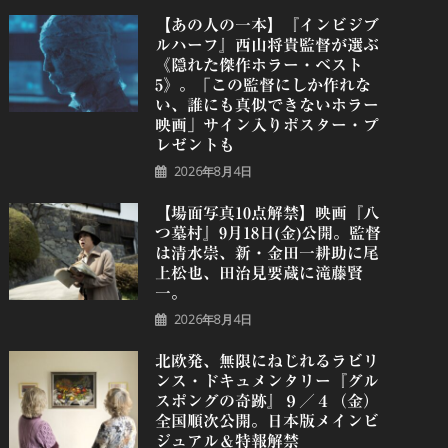
【あの人の一本】『インビジブ
ルハーフ』⻄⼭将貴監督が選ぶ
《隠れた傑作ホラー・ベスト
5》。「この監督にしか作れな
い、誰にも真似できないホラー
映画」サイン入りポスター・プ
レゼントも
2026年8月4日
【場面写真10点解禁】映画『八
つ墓村』9月18日(金)公開。監督
は清水崇、新・金田一耕助に尾
上松也、田治見要蔵に滝藤賢
一。
2026年8月4日
北欧発、無限にねじれるラビリ
ンス・ドキュメンタリー『グル
スポングの奇跡』９／４（金）
全国順次公開。日本版メインビ
ジュアル＆特報解禁