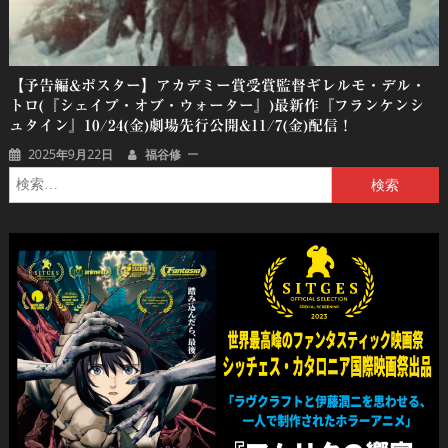
【予告編&ポスター】アカデミー賞受賞監督ギレルモ・デル・
トロ(『シェイプ・オブ・ウォーター』)最新作『フランケンシ
ュタイン』10/24(金)劇場先行公開&11/7(金)配信！
2025年9月22日
福谷修
検
索: