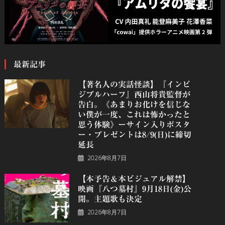
最新記事
【著名人の実話怪談】『インビ
ジブルハーフ』⻄⼭将貴監督が
告白。《あまりお化けを信じな
い僕が一度、これは怖かったと
思う体験》ーサイン入りポスタ
ー・プレゼントは8/9(日)に締切
延長
2026年8月7日
【本予告＆本ビジュアル解禁】
映画『八つ墓村』9月18日(金)公
開。主題歌も決定
2026年8月7日