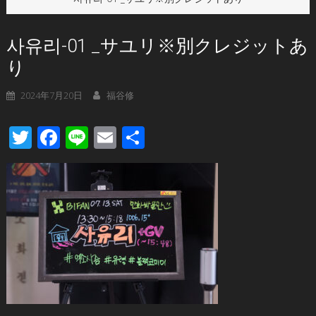
사유리-01 _サユリ※別クレジットあ
り
2024年7月20日
福谷修
Twitter
Facebook
Line
Email
共
有