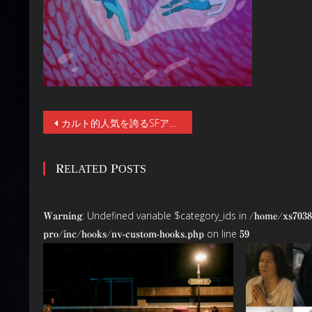
投
カルト的人気を誇るSFアニメの金字塔『ファンタスティック・プラネット』最新4K修復版をはじめ、鬼才ルネ・ラルーの長編全3作を６／20(金)公開！フランス本国公認Tシャツも先行発売
稿
RELATED POSTS
ナ
ビ
: Undefined variable $category_ids in
Warning
/home/xs7038
ゲ
on line
pro/inc/hooks/nv-custom-hooks.php
59
ー
シ