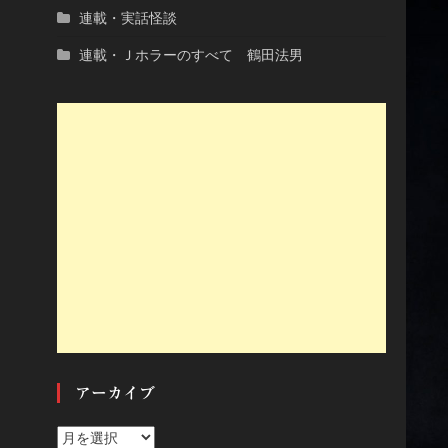
連載・実話怪談
連載・Ｊホラーのすべて 鶴田法男
アーカイブ
ア