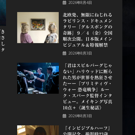
2026年8月4日
北欧発、無限にねじれる
ラビリンス・ドキュメン
タリー『グルスポングの
『き
奇跡』９／４（金）全国
縮さ
順次公開。日本版メイン
にし
ビジュアル＆特報解禁
ンタ
2026年8月3日
日
「君はスピルバーグじゃ
ない」ハリウッドに断ら
れた男が世界を熱狂させ
たーー『プリミティヴ・
ウォー 恐⻯戦争』ルー
ク・スパーク監督インタ
ビュー。メイキング写真
10点＋《誕⽣秘話》
2026年8月3日
『インビジブルハーフ』
公開記念。撮影時23歳、