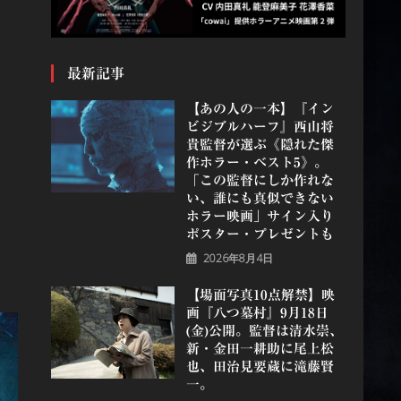
最新記事
【あの人の一本】『イン
ビジブルハーフ』⻄⼭将
貴監督が選ぶ《隠れた傑
作ホラー・ベスト5》。
「この監督にしか作れな
い、誰にも真似できない
ホラー映画」サイン入り
ポスター・プレゼントも
2026年8月4日
【場面写真10点解禁】映
画『八つ墓村』9月18日
(金)公開。監督は清水崇、
新・金田一耕助に尾上松
也、田治見要蔵に滝藤賢
一。