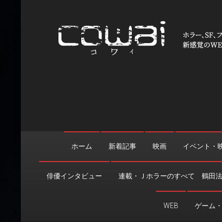
Skip
to
content
WEB映画マガジン「cowai
ホラー、SF、ファンタジーの最新情報＆クリエイティブの舞
ホーム
新着記事
映画
イベント・
俳優インタビュー
連載・Ｊホラーのすべて 鶴田
WEB
ゲーム