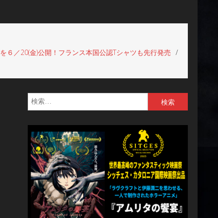
６／20(金)公開！フランス本国公認Tシャツも先行発売
検
索: