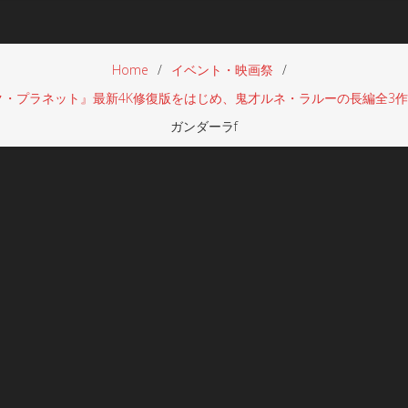
Home
イベント・映画祭
・プラネット』最新4K修復版をはじめ、鬼才ルネ・ラルーの長編全3作を
ガンダーラf