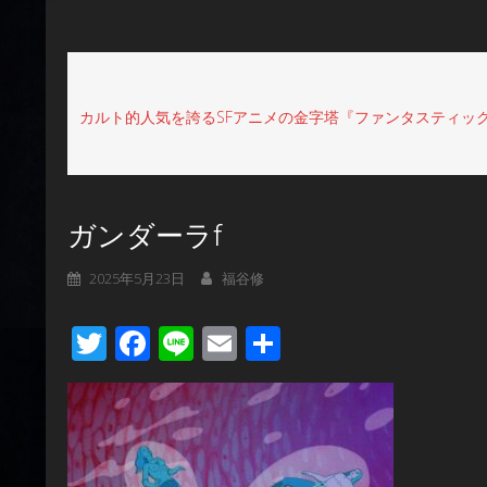
カルト的人気を誇るSFアニメの金字塔『ファンタスティック
ガンダーラf
2025年5月23日
福谷修
Twitter
Facebook
Line
Email
共
有