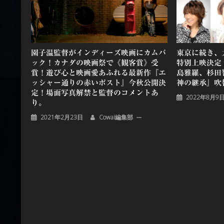
ョ
ン
園子温監督がインディーズ映画にカムバ
東京に続き、
ック！カナダの映画祭で《観客賞》受
特別上映決定
賞！遊び心と映画愛あふれる最新作『エ
島雅羅、杉田
ッシャー通りの赤いポスト』今秋公開決
神の継承』吹
定！場面写真解禁と監督のコメントあ
2022年8月9
り。
2021年2月23日
Cowai編集部