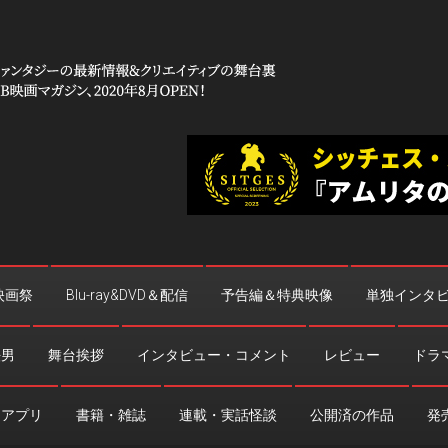
 コワイ」
台裏
映画祭
Blu-ray&DVD＆配信
予告編＆特典映像
単独インタ
法男
舞台挨拶
インタビュー・コメント
レビュー
ドラ
・アプリ
書籍・雑誌
連載・実話怪談
公開済の作品
発売