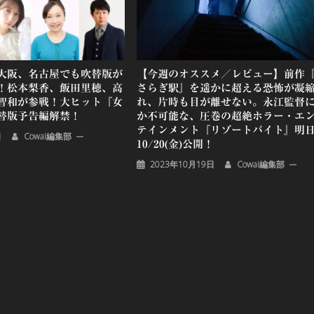
大阪、名古屋でも吹替版が
【今週のオススメ／レビュー】前作
！松本梨香、飯田里穂、高
さらぎ駅』を遥かに超える恐怖が凝
智和が参戦！大ヒット『女
れ、片時も目が離せない。永江監督
替版予告編解禁！
か不可能な、圧巻の超絶ホラー・エ
テインメント『リゾートバイト』明
日
Cowai編集部
10/20(金)公開！
2023年10月19日
Cowai編集部