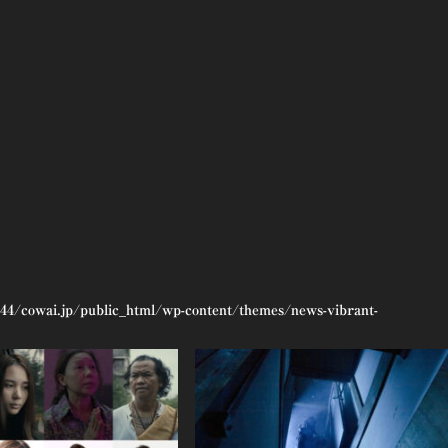
44/cowai.jp/public_html/wp-content/themes/news-vibrant-