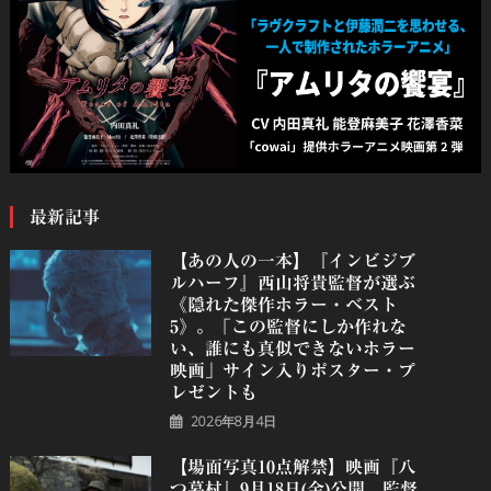
最新記事
【あの人の一本】『インビジブ
ルハーフ』⻄⼭将貴監督が選ぶ
《隠れた傑作ホラー・ベスト
5》。「この監督にしか作れな
い、誰にも真似できないホラー
映画」サイン入りポスター・プ
レゼントも
2026年8月4日
【場面写真10点解禁】映画『八
つ墓村』9月18日(金)公開。監督