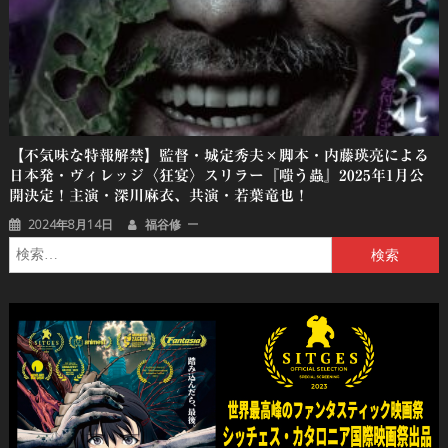
【不気味な特報解禁】監督・城定秀夫×脚本・内藤瑛亮による
日本発・ヴィレッジ〈狂宴〉スリラー『嗤う蟲』2025年1月公
開決定！主演・深川麻衣、共演・若葉竜也！
2024年8月14日
福谷修
検
索: