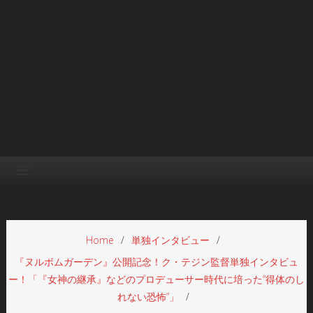
Home
単独インタビュー
『ヌルボムガーデン』公開記念！ク・テジン監督単独インタビュ
ー！「『女神の継承』などのプロデューサー時代に培った“得体のし
れない恐怖”」