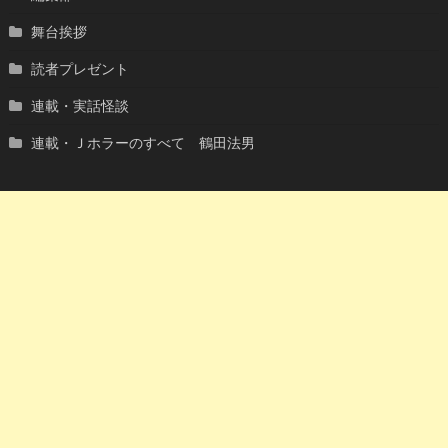
舞台挨拶
読者プレゼント
連載・実話怪談
連載・Ｊホラーのすべて 鶴田法男