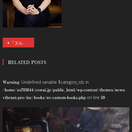
投
『ヌルボムガーデン』公開記念！ク・テジン監督単独インタビュー！「『女神の継承』などのプロデューサー時代に培った“得体のしれない恐怖”」
稿
RELATED POSTS
ナ
ビ
: Undefined variable $category_ids in
Warning
ゲ
/home/xs703844/cowai.jp/public_html/wp-content/themes/news-
on line
vibrant-pro/inc/hooks/nv-custom-hooks.php
59
ー
シ
ョ