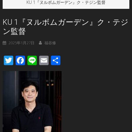
KU 1『ヌルボムガーデン』ク・テジン監督
KU 1『ヌルボムガーデン』ク・テジ
ン監督
2025年1月27日
福谷修
Twitter
Facebook
Line
Email
共
有