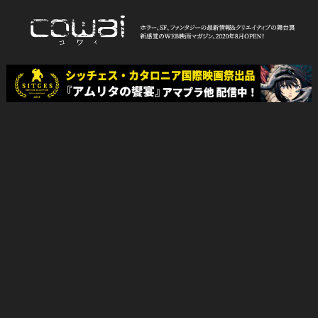
Skip
to
content
WEB映画マガジン「cowai コ
ホラー、SF、ファンタジーの最新情報＆クリエイティブの舞台裏
ワイ」