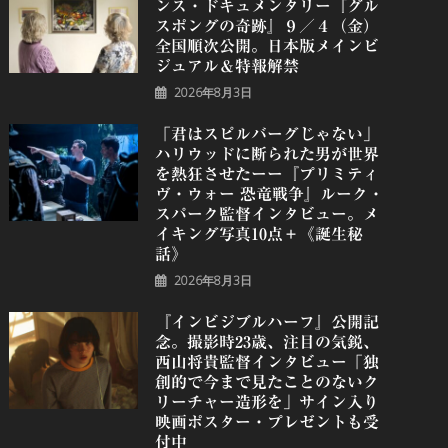
ンス・ドキュメンタリー『グル
スポングの奇跡』９／４（金）
全国順次公開。日本版メインビ
ジュアル＆特報解禁
2026年8月3日
「君はスピルバーグじゃない」
ハリウッドに断られた男が世界
を熱狂させたーー『プリミティ
ヴ・ウォー 恐⻯戦争』ルーク・
スパーク監督インタビュー。メ
イキング写真10点＋《誕⽣秘
話》
2026年8月3日
『インビジブルハーフ』公開記
念。撮影時23歳、注目の気鋭、
⻄⼭将貴監督インタビュー「独
創的で今まで見たことのないク
リーチャー造形を」サイン入り
映画ポスター・プレゼントも受
付中