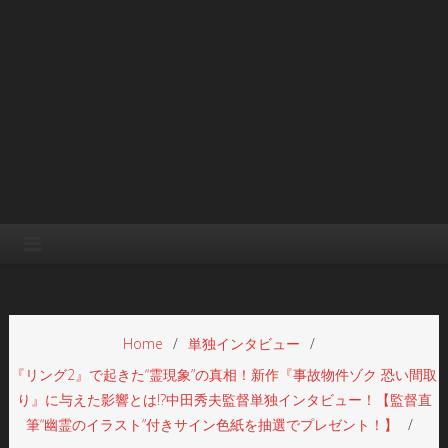
Home
単独インタビュー
『リング2』で起きた“霊現象”の真相！新作『事故物件ゾク 恐い間取
り』に与えた影響とは!?中田秀夫監督単独インタビュー！【監督直
筆“幽霊のイラスト”付きサイン色紙を抽選でプレゼント！】