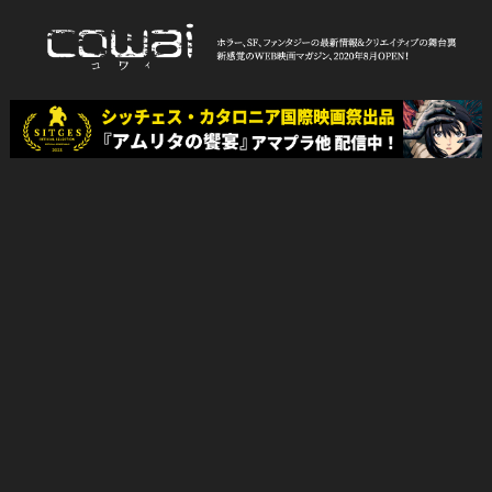
Skip
to
content
WEB映画マガジン「cowai コ
ホラー、SF、ファンタジーの最新情報＆クリエイティブの舞台裏
ワイ」