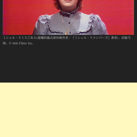
ミシェル・スミスご本人(悪魔的儀式虐待被害者／「ミシェル・リメンバーズ」著者)。出版当
時。© 666 Films Inc.