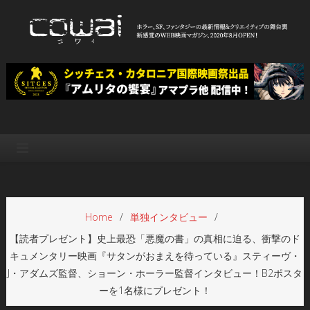
Skip
to
content
WEB映画マガジン「cowai コ
ホラー、SF、ファンタジーの最新情報＆クリエイティブの舞台裏
ワイ」
Home
単独インタビュー
【読者プレゼント】史上最恐「悪魔の書」の真相に迫る、衝撃のド
キュメンタリー映画『サタンがおまえを待っている』スティーヴ・
J・アダムズ監督、ショーン・ホーラー監督インタビュー！B2ポスタ
ーを1名様にプレゼント！