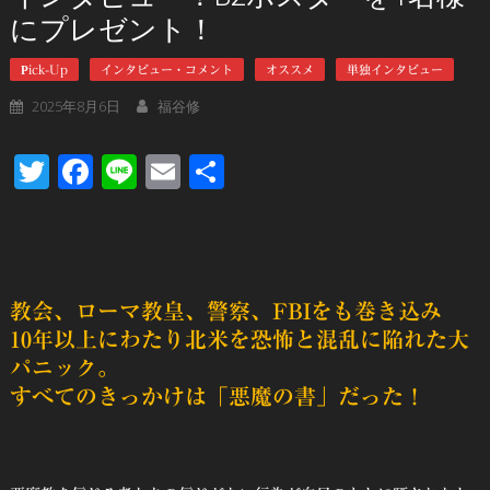
にプレゼント！
Pick-Up
インタビュー・コメント
オススメ
単独インタビュー
2025年8月6日
福谷修
Twitter
Facebook
Line
Email
共
有
教会、ローマ教皇、警察、FBIをも巻き込み
10年以上にわたり北米を恐怖と混乱に陥れた大
パニック。
すべてのきっかけは「悪魔の書」だった！