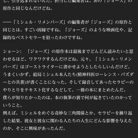
し、引き込まれないんだ。担当した編集者は、あの「ジョーズ」の
原作と同じなんだけどね。
――「ミシェル・リメンバーズ」の編集者が「ジョーズ」の原作と
同じとは、すごい因縁ですね。「ジョーズ」のような映画化や、記
録的なベストセラーを狙ったわけですね。
ショーン: 「ジョーズ」の原作本は最後までどんどん読みたいと思
わせるほど、ワクワクするんだけどね。元々、「ミシェル・リメン
バーズ」はゴーストライターに書かせようとしたらしいんだけど、
うまくいかず、結局ミシェル本人たち(精神科医ローレンス・パズダ
ーとの共著)が書くことになった。そして録音してあったセラピーの
やりとりをテキスト化するなどして、一冊の本にまとめたんだ。
僕らが知りたかったのは、本の執筆の裏で何が起きていたのかって
いうこと。
例えば、ミシェルをめぐる奇妙な三角関係とか、セラピーを繰り返
した結果、彼女と彼女に関わる人たちの人生にどんな影響を与えた
のか、そこに興味があったんだ。