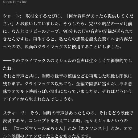
© 666 Films Inc.
ショーン: 取材をするたびに、「何か資料があったら提供してくだ
さい」とお願いしていました。そうしたら、完パケ納品の一か月前
に、なんとセラピーのテープ、90分もの尺の音声の記録が送られて
きたんですね。再生すると、私たちの想像を超えた驚くべき内容だ
ったので、映画のクライマックスに使用することにしました。
――あのクライマックスのミシェルの音声は生々しくて衝撃的でし
たね。
それと音声と共に、当時の録音の模様などを再現した映像も印象に
残ります。クライマックス以外にも、全編で陰影に富んだ、ある意
味でオカルト映画っぽい演出になっていましたが、それはどういう
アイデアから生まれたんでしょうか。
スティーヴ: そう、当時の音声はあったものの、それをどう映像で
表現するか、コンセプトを考えている時、元々ミシェルというの
は、『ローズマリーの赤ちゃん』とか『エクソシスト』とか、オカ
ルト映画のファンだったことを知ったんです。