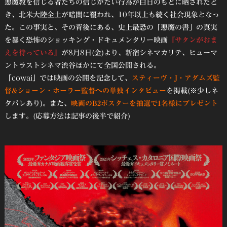
悪魔教を信じる者たちの信じがたい行為が白日のもとに晒されたと
き、北米大陸全土が暗闇に覆われ、10年以上も続く社会現象となっ
た。この事実と、その背後にある、史上最恐の「悪魔の書」の真実
を暴く恐怖のショッキング・ドキュメンタリー映画
『サタンがおま
えを待っている』
が8月8日(金)より、新宿シネマカリテ、ヒューマ
ントラストシネマ渋谷ほかにて全国公開される。
「cowai」では映画の公開を記念して、
スティーヴ・J・アダムズ監
督&ショーン・ホーラー監督への単独インタビュー
を掲載(※少しネ
タバレあり)。また、
映画のB2ポスターを抽選で1名様にプレゼント
します。(応募方法は記事の後半で紹介)