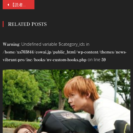
投
【読者プレゼント】映画『近畿地方のある場所について』公開記念！白石晃士監督、原作者・背筋 対談インタビュー！イラスト付き《禍々しいサイン色紙》を1名様にプレゼント
稿
RELATED POSTS
ナ
ビ
: Undefined variable $category_ids in
Warning
ゲ
/home/xs703844/cowai.jp/public_html/wp-content/themes/news-
on line
vibrant-pro/inc/hooks/nv-custom-hooks.php
59
ー
シ
ョ
ン