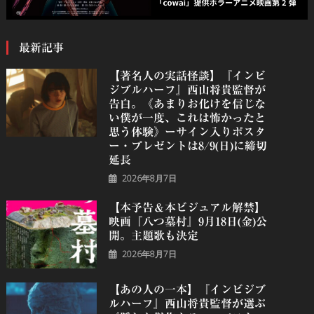
最新記事
【著名人の実話怪談】『インビ
ジブルハーフ』⻄⼭将貴監督が
告白。《あまりお化けを信じな
い僕が一度、これは怖かったと
思う体験》ーサイン入りポスタ
ー・プレゼントは8/9(日)に締切
延長
2026年8月7日
【本予告＆本ビジュアル解禁】
映画『八つ墓村』9月18日(金)公
開。主題歌も決定
2026年8月7日
【あの人の一本】『インビジブ
ルハーフ』⻄⼭将貴監督が選ぶ