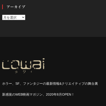
アーカイブ
ア
ー
カ
イ
ブ
ホラー、
SF
、ファンタジーの最新情報
&
クリエイティブの舞台裏
新感覚の
WEB
映画マガジン、
2020
年
8
月
OPEN
！