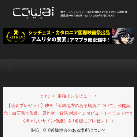
Skip
to
content
WEB映画マガジン「cowai コ
ホラー、SF、ファンタジーの最新情報＆クリエイティブの舞台裏
ワイ」
Home
単独インタビュー
【読者プレゼント】映画『近畿地方のある場所について』公開記
念！白石晃士監督、原作者・背筋 対談インタビュー！イラスト付き
《禍々しいサイン色紙》を1名様にプレゼント
IMG_1010近畿地方のある場所について