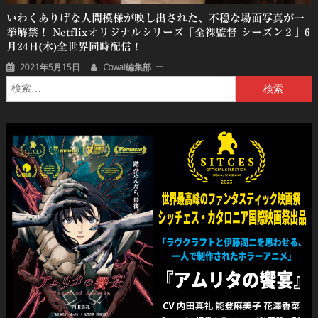
いわくありげな人間模様が映し出された、不穏な場面写真が一
挙解禁！ Netflixオリジナルシリーズ「全裸監督 シーズン２」6
月24日(木)全世界同時配信！
2021年5月15日
Cowai編集部
検
索: