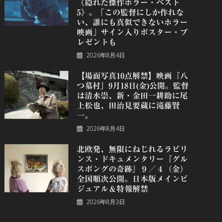
《隠れた傑作ホラー・ベスト
5》。「この監督にしか作れな
い、誰にも真似できないホラー
映画」サイン入りポスター・プ
レゼントも
2026年8月4日
【場面写真10点解禁】映画『八
つ墓村』9月18日(金)公開。監督
は清水崇、新・金田一耕助に尾
上松也、田治見要蔵に滝藤賢
一。
2026年8月4日
北欧発、無限にねじれるラビリ
ンス・ドキュメンタリー『グル
スポングの奇跡』９／４（金）
全国順次公開。日本版メインビ
ジュアル＆特報解禁
2026年8月3日