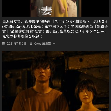
黒沢清監督、蒼井優主演映画『スパイの妻<劇場版>』が3月3日
(水)Blu-Ray&DVD発売！第77回ヴェネチア国際映画祭「銀獅子
賞」(最優秀監督賞)受賞！Blu-Ray豪華版にはメイキングほか、
充実の特典映像を収録！
2021年1月5日
Cowai編集部