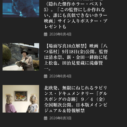
《隠れた傑作ホラー・ベスト
5》。「この監督にしか作れな
い、誰にも真似できないホラー
映画」サイン入りポスター・プ
レゼントも
2026年8月4日
【場面写真10点解禁】映画『八
つ墓村』9月18日(金)公開。監督
は清水崇、新・金田一耕助に尾
上松也、田治見要蔵に滝藤賢
一。
2026年8月4日
北欧発、無限にねじれるラビリ
ンス・ドキュメンタリー『グル
スポングの奇跡』９／４（金）
全国順次公開。日本版メインビ
ジュアル＆特報解禁
2026年8月3日