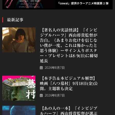
最新記事
【著名人の実話怪談】『インビ
ジブルハーフ』⻄⼭将貴監督が
告白。《あまりお化けを信じな
い僕が一度、これは怖かったと
思う体験》ーサイン入りポスタ
ー・プレゼントは8/9(日)に締切
延長
2026年8月7日
【本予告＆本ビジュアル解禁】
映画『八つ墓村』9月18日(金)公
開。主題歌も決定
2026年8月7日
【あの人の一本】『インビジブ
ルハーフ』⻄⼭将貴監督が選ぶ