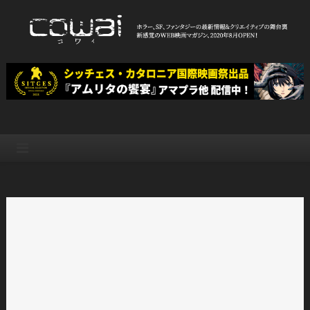
Skip
to
content
WEB映画マガジン「cowai コ
ホラー、SF、ファンタジーの最新情報＆クリエイティブの舞台裏
ワイ」