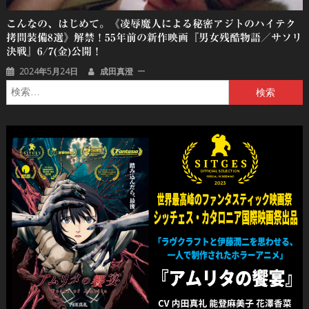
こんなの、はじめて。《凌辱魔人による秘密アジトのハイテク
拷問装備8選》解禁！55年前の新作映画『男女残酷物語／サソリ
決戦』6/7(金)公開！
2024年5月24日
成田真澄
検
索: