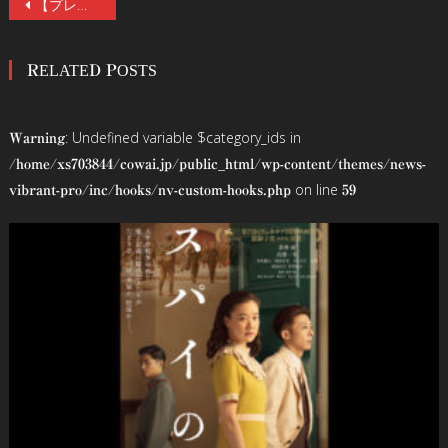
投
【プレゼント】『遺愛』公開記念・酒井善三監督&大森時生Pインタビュー。サイン色紙を1名様にプレゼント。「従来のJホラーの延長上にありながら、新しい恐怖を感じる理由」
稿
RELATED POSTS
ナ
ビ
: Undefined variable $category_ids in
Warning
ゲ
/home/xs703844/cowai.jp/public_html/wp-content/themes/news-
on line
vibrant-pro/inc/hooks/nv-custom-hooks.php
59
ー
シ
ョ
ン