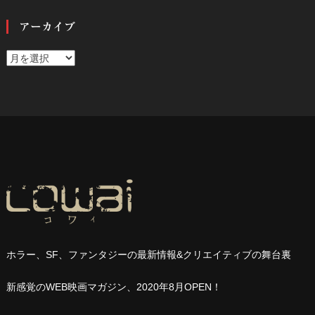
アーカイブ
ア
ー
カ
イ
ブ
ホラー、
SF
、ファンタジーの最新情報
&
クリエイティブの舞台裏
新感覚の
WEB
映画マガジン、
2020
年
8
月
OPEN
！