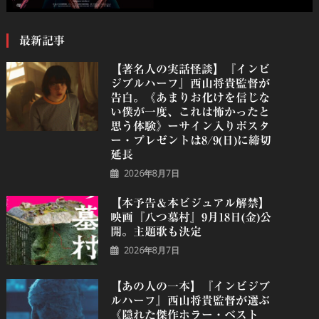
最新記事
【著名人の実話怪談】『インビ
ジブルハーフ』⻄⼭将貴監督が
告白。《あまりお化けを信じな
い僕が一度、これは怖かったと
思う体験》ーサイン入りポスタ
ー・プレゼントは8/9(日)に締切
延長
2026年8月7日
【本予告＆本ビジュアル解禁】
映画『八つ墓村』9月18日(金)公
開。主題歌も決定
2026年8月7日
【あの人の一本】『インビジブ
ルハーフ』⻄⼭将貴監督が選ぶ
《隠れた傑作ホラー・ベスト