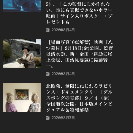
5》。「この監督にしか作れな
い、誰にも真似できないホラー
映画」サイン入りポスター・プ
レゼントも
2026年8月4日
【場面写真10点解禁】映画『八
つ墓村』9月18日(金)公開。監督
は清水崇、新・金田一耕助に尾
上松也、田治見要蔵に滝藤賢
一。
2026年8月4日
北欧発、無限にねじれるラビリ
ンス・ドキュメンタリー『グル
スポングの奇跡』９／４（金）
全国順次公開。日本版メインビ
ジュアル＆特報解禁
2026年8月3日