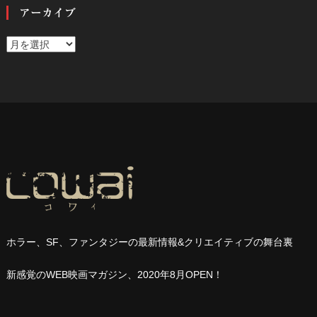
アーカイブ
ア
ー
カ
イ
ブ
ホラー、
SF
、ファンタジーの最新情報
&
クリエイティブの舞台裏
新感覚の
WEB
映画マガジン、
2020
年
8
月
OPEN
！