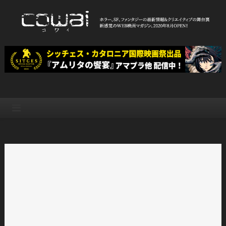
Skip
to
content
WEB映画マガジン「cowai コ
ホラー、SF、ファンタジーの最新情報＆クリエイティブの舞台裏
ワイ」