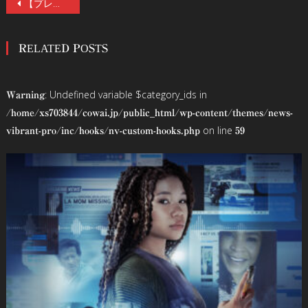
投
【プレゼント】『遺愛』公開記念・酒井善三監督&大森時生Pインタビュー。サイン色紙を1名様にプレゼント。「従来のJホラーの延長上にありながら、新しい恐怖を感じる理由」
稿
RELATED POSTS
ナ
ビ
: Undefined variable $category_ids in
Warning
ゲ
/home/xs703844/cowai.jp/public_html/wp-content/themes/news-
on line
vibrant-pro/inc/hooks/nv-custom-hooks.php
59
ー
シ
ョ
ン