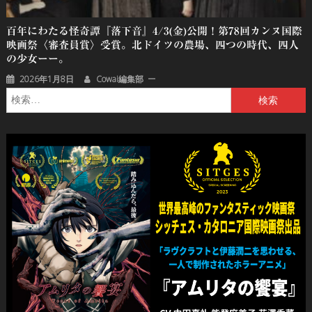
百年にわたる怪奇譚『落下⾳』4/3(金)公開！第78回カンヌ国際
映画祭〈審査員賞〉受賞。北ドイツの農場、四つの時代、四人
の少女ーー。
2026年1月8日
Cowai編集部
検
索: