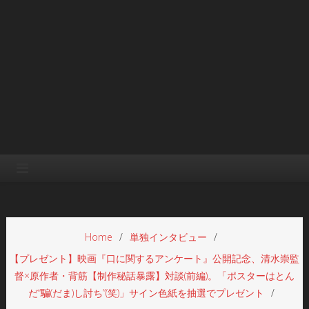
Home
単独インタビュー
【プレゼント】映画『口に関するアンケート』公開記念、清水崇監
督×原作者・背筋【制作秘話暴露】対談(前編)。「ポスターはとん
だ“騙(だま)し討ち”(笑)」サイン色紙を抽選でプレゼント