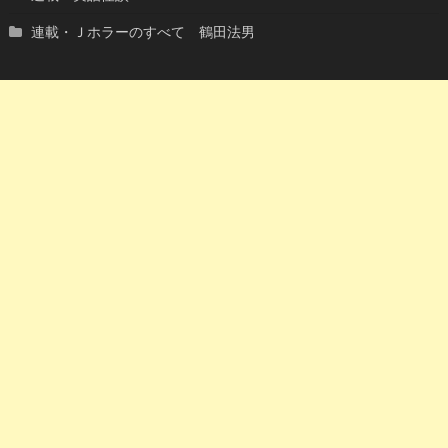
連載・Ｊホラーのすべて 鶴田法男