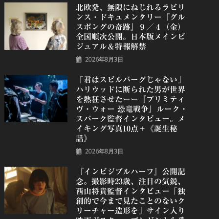
北欧発、無限にねじれるラビリ
ンス・ドキュメンタリー『グル
スポングの奇跡』９／４（金）
全国順次公開。日本版メインビ
ジュアル＆特報解禁
2026年8月3日
「君はスピルバーグじゃない」
ハリウッドに断られた男が世界
を熱狂させたーー『プリミティ
ヴ・ウォー 恐⻯戦争』ルーク・
スパーク監督インタビュー。メ
イキング写真10点＋《誕⽣秘
話》
2026年8月3日
『インビジブルハーフ』公開記
念。撮影時23歳、注目の気鋭、
⻄⼭将貴監督インタビュー「独
創的で今まで見たことのないク
リーチャー造形を」サイン入り