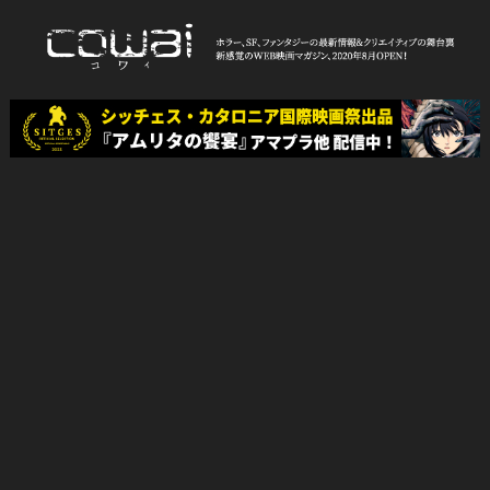
Skip
to
content
WEB映画マガジン「cowai コ
ホラー、SF、ファンタジーの最新情報＆クリエイティブの舞台裏
ワイ」