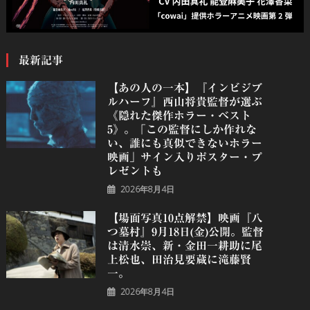
最新記事
【あの人の一本】『インビジブ
ルハーフ』⻄⼭将貴監督が選ぶ
《隠れた傑作ホラー・ベスト
5》。「この監督にしか作れな
い、誰にも真似できないホラー
映画」サイン入りポスター・プ
レゼントも
2026年8月4日
【場面写真10点解禁】映画『八
つ墓村』9月18日(金)公開。監督
は清水崇、新・金田一耕助に尾
上松也、田治見要蔵に滝藤賢
一。
2026年8月4日