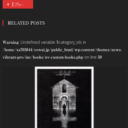
投
【プレゼント】映画『口に関するアンケート』公開記念、清水崇監督×原作者・背筋【制作秘話暴露】対談(前編)。「ポスターはとんだ“騙(だま)し討ち”(笑)」サイン色紙を抽選でプレゼント
稿
RELATED POSTS
ナ
ビ
: Undefined variable $category_ids in
Warning
ゲ
/home/xs703844/cowai.jp/public_html/wp-content/themes/news-
on line
vibrant-pro/inc/hooks/nv-custom-hooks.php
59
ー
シ
ョ
ン