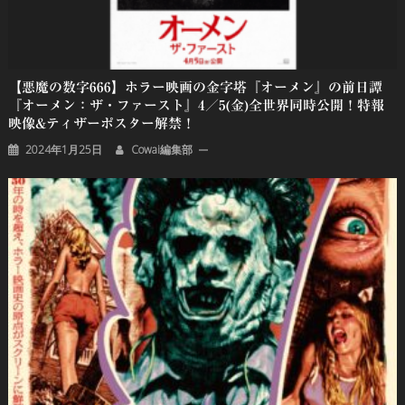
【悪魔の数字666】ホラー映画の金字塔『オーメン』の前日譚
『オーメン：ザ・ファースト』4／5(金)全世界同時公開！特報
映像&ティザーポスター解禁！
2024年1月25日
Cowai編集部