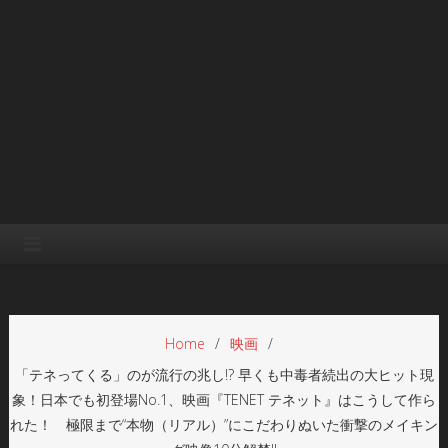
Home
映画
「テネってくる」のが流行の兆し!? 早くも中毒者続出の大ヒット現
象！日本でも初登場No.1、映画『TENET テネット』はこうして作ら
れた！ 極限まで“本物（リアル）”にこだわりぬいた衝撃のメイキン