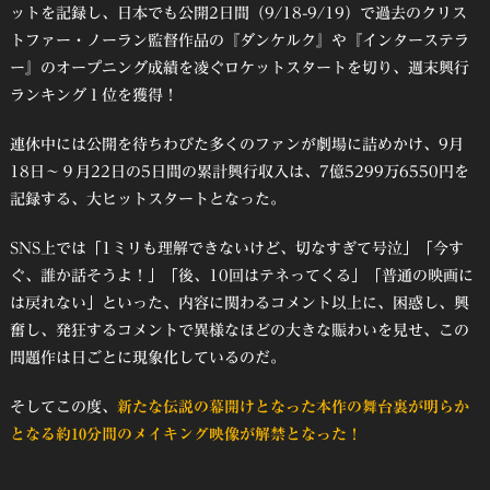
ットを記録し、日本でも公開2日間（9/18-9/19）で過去のクリス
トファー・ノーラン監督作品の『ダンケルク』や『インターステラ
ー』のオープニング成績を凌ぐロケットスタートを切り、週末興行
ランキング１位を獲得！
連休中には公開を待ちわびた多くのファンが劇場に詰めかけ、9月
18日～９月22日の5日間の累計興行収入は、7億5299万6550円を
記録する、大ヒットスタートとなった。
SNS上では「1ミリも理解できないけど、切なすぎて号泣」「今す
ぐ、誰か話そうよ！」「後、10回はテネってくる」「普通の映画に
は戻れない」といった、内容に関わるコメント以上に、困惑し、興
奮し、発狂するコメントで異様なほどの大きな賑わいを見せ、この
問題作は日ごとに現象化しているのだ。
そしてこの度、
新たな伝説の幕開けとなった本作の舞台裏が明らか
となる約10分間のメイキング映像が解禁となった！