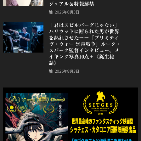
ジュアル＆特報解禁
2026年8月3日
「君はスピルバーグじゃない」
ハリウッドに断られた男が世界
を熱狂させたーー『プリミティ
ヴ・ウォー 恐⻯戦争』ルーク・
スパーク監督インタビュー。メ
イキング写真10点＋《誕⽣秘
話》
2026年8月3日