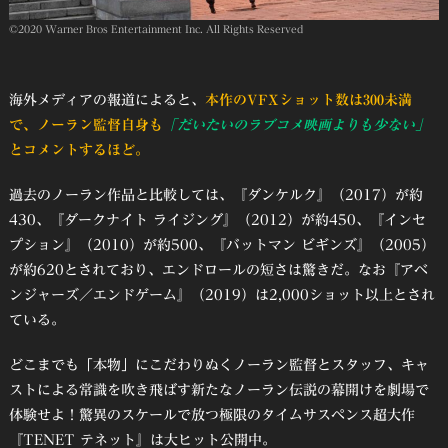
©2020 Warner Bros Entertainment Inc. All Rights Reserved
海外メディアの報道によると、
本作のVFXショット数は300未満
で、ノーラン監督自身も
「だいたいのラブコメ映画よりも少ない」
とコメントするほど。
過去のノーラン作品と比較しては、『ダンケルク』（2017）が約
430、『ダークナイト ライジング』（2012）が約450、『インセ
プション』（2010）が約500、『バットマン ビギンズ』（2005）
が約620とされており、エンドロールの短さは驚きだ。なお『アベ
ンジャーズ／エンドゲーム』（2019）は2,000ショット以上とされ
ている。
どこまでも「本物」にこだわりぬくノーラン監督とスタッフ、キャ
ストによる常識を吹き飛ばす新たなノーラン伝説の幕開けを劇場で
体験せよ！驚異のスケールで放つ極限のタイムサスペンス超大作
『TENET テネット』は大ヒット公開中。