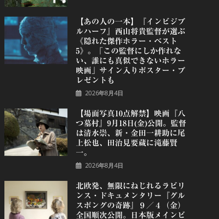
【あの人の一本】『インビジブ
ルハーフ』⻄⼭将貴監督が選ぶ
《隠れた傑作ホラー・ベスト
5》。「この監督にしか作れな
い、誰にも真似できないホラー
映画」サイン入りポスター・プ
レゼントも
2026年8月4日
【場面写真10点解禁】映画『八
つ墓村』9月18日(金)公開。監督
は清水崇、新・金田一耕助に尾
上松也、田治見要蔵に滝藤賢
一。
2026年8月4日
北欧発、無限にねじれるラビリ
ンス・ドキュメンタリー『グル
スポングの奇跡』９／４（金）
全国順次公開。日本版メインビ