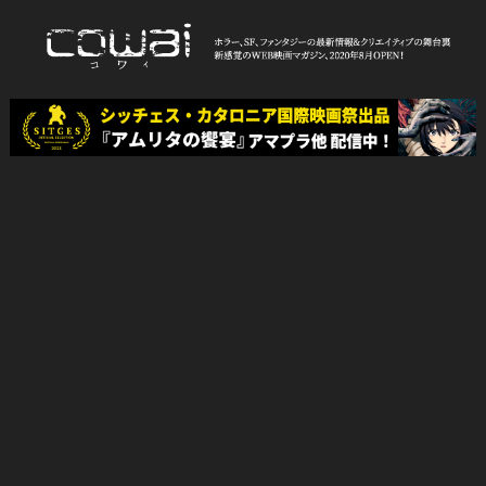
Skip
to
content
WEB映画マガジン「cowai コ
ホラー、SF、ファンタジーの最新情報＆クリエイティブの舞台裏
ワイ」