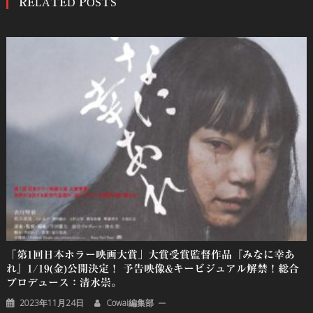
RELATED POSTS
ナ
ビ
ゲ
ー
シ
ョ
ン
「第1回日本ホラー映画大賞」大賞受賞監督作品『みなに幸あ
れ』1/19(金)公開決定！ 予告映像&キービジュアル解禁！総合
プロデュース：清水崇。
2023年11月24日
Cowai編集部