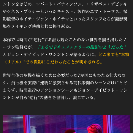
ントンをはじめ、ロバート・パティンソン、エリザベス・デビッキ
やケネス・ブラナーといったキャスト、製作のエマ・トーマス、撮
影監督のホイテ・ヴァン・ホイテマといったスタッフたちが撮影現
場をメイキング映像と共に振り返る。
本作では時間が“逆行”する誰も観たことのない世界を描き出したノ
ーラン監督だが、
「まるでドキュメンタリーの撮影のようだった」
とジョン・デイビッド・ワシントンが語るように、
どこまでも“本物
（リアル）”での撮影にこだわったことが明かされる。
世界全体の危機を描くために必要だった7か国にもわたる壮大なロ
ケ、飛行機を実際に建物に激突させる前代未聞のシーンだけにとど
まらず、時間逆行のアクションシーンもジョン・デイビッド・ワシ
ントンが自ら“逆行”の動きを習得し、演じている。