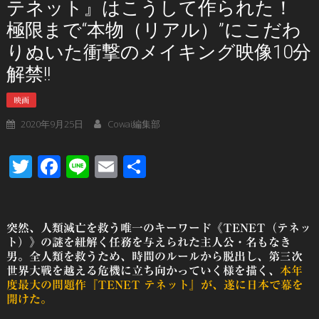
テネット』はこうして作られた！
極限まで“本物（リアル）”にこだわ
りぬいた衝撃のメイキング映像10分
解禁!!
映画
2020年9月25日
Cowai編集部
Twitter
Facebook
Line
Email
共
有
突然、人類滅亡を救う唯一のキーワード《TENET（テネッ
ト）》の謎を紐解く任務を与えられた主人公・名もなき
男。全人類を救うため、時間のルールから脱出し、第三次
世界大戦を越える危機に立ち向かっていく様を描く、
本年
度最大の問題作『TENET テネット』が、遂に日本で幕を
開けた。