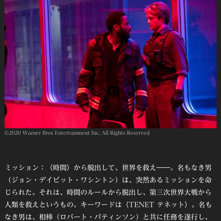
©2020 Warner Bros Entertainment Inc. All Rights Reserved
ミッション：〈時間〉から脱出して、世界を救え――。名もなき男
（ジョン・デイビット・ワシントン）は、突然あるミッションを命
じられた。それは、時間のルールから脱出し、第三次世界大戦から
人類を救えというもの。キーワードは〈TENET テネット〉。名も
なき男は、相棒（ロバート・パティンソン）と共に任務を遂行し、