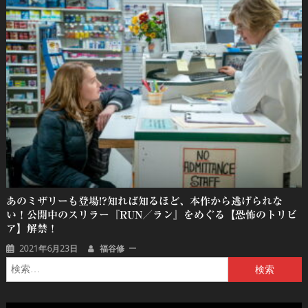
あのミザリーも登場!?知れば知るほど、本作から逃げられな
い！公開中のスリラー『RUN／ラン』をめぐる【恐怖のトリビ
ア】解禁！
2021年6月23日
福谷修
検
索: