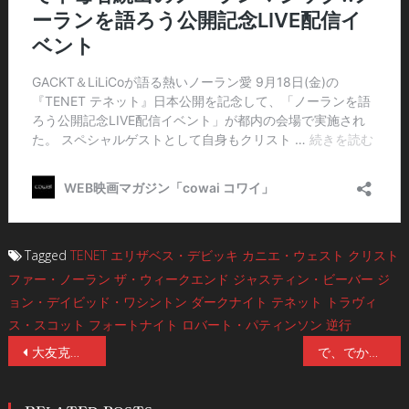
Tagged
TENET
エリザベス・デビッキ
カニエ・ウェスト
クリスト
ファー・ノーラン
ザ・ウィークエンド
ジャスティン・ビーバー
ジ
ョン・デイビッド・ワシントン
ダークナイト
テネット
トラヴィ
ス・スコット
フォートナイト
ロバート・パティンソン
逆行
投
大友克洋『AKIRA』第1巻、講談社コミックス史上初の100刷突破！ 発売から36年越しの偉業達成！大友克洋氏のコメントあり。
で、でかい！世界初！実物大のゴジラ・アトラクションが10/10、淡路島にオープン決定！特典付きWebチケットを9/25より販売開始！『シン・ゴジラ』のあの人ほか豪華俳優陣が出演するアトラクション映像の情報も公開！
稿