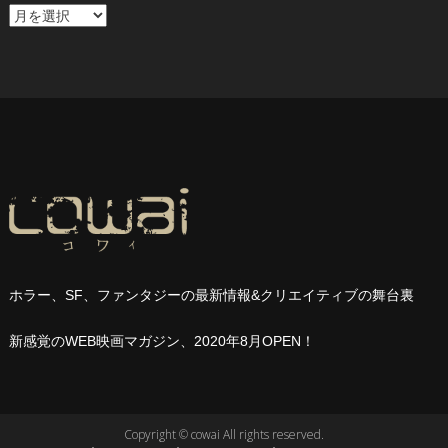
ア
ー
カ
イ
ブ
ホラー、
SF
、ファンタジーの最新情報
&
クリエイティブの舞台裏
新感覚の
WEB
映画マガジン、
2020
年
8
月
OPEN
！
Copyright © cowai All rights reserved.