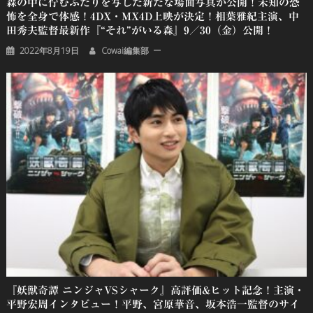
森の中に佇むふたりを写した新たな場面写真が公開！未知の恐
怖を全身で体感！4DX・MX4D上映が決定！相葉雅紀主演、中
田秀夫監督最新作『“それ”がいる森』9／30（金）公開！
2022年8月19日
Cowai編集部
『妖獣奇譚 ニンジャVSシャーク』高評価&ヒット記念！主演・
平野宏周インタビュー！平野、宮原華音、坂本浩一監督のサイ