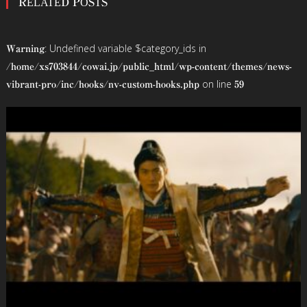
RELATED POSTS
ナ
ビ
: Undefined variable $category_ids in
Warning
ゲ
/home/xs703844/cowai.jp/public_html/wp-content/themes/news-
on line
vibrant-pro/inc/hooks/nv-custom-hooks.php
59
ー
シ
ョ
ン