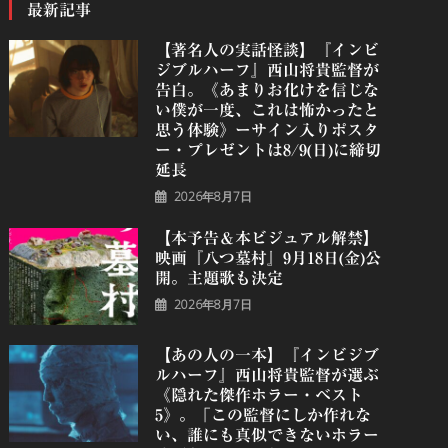
最新記事
【著名人の実話怪談】『インビ
ジブルハーフ』⻄⼭将貴監督が
告白。《あまりお化けを信じな
い僕が一度、これは怖かったと
思う体験》ーサイン入りポスタ
ー・プレゼントは8/9(日)に締切
延長
2026年8月7日
【本予告＆本ビジュアル解禁】
映画『八つ墓村』9月18日(金)公
開。主題歌も決定
2026年8月7日
【あの人の一本】『インビジブ
ルハーフ』⻄⼭将貴監督が選ぶ
《隠れた傑作ホラー・ベスト
5》。「この監督にしか作れな
い、誰にも真似できないホラー