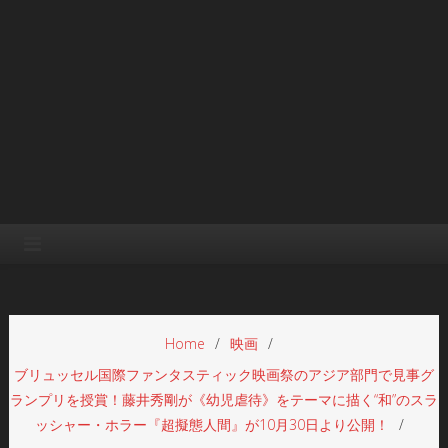
Home
映画
ブリュッセル国際ファンタスティック映画祭のアジア部門で見事グ
ランプリを授賞！藤井秀剛が《幼児虐待》をテーマに描く“和”のスラ
ッシャー・ホラー『超擬態人間』が10月30日より公開！