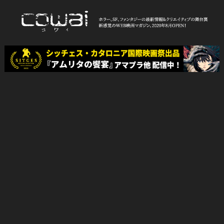
Skip
to
content
WEB映画マガジン「cowai コ
ホラー、SF、ファンタジーの最新情報＆クリエイティブの舞台裏
ワイ」