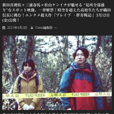
新田真剣佑×三浦春馬×松山ケンイチが魅せる “見所全部盛
り”なスポット映像、一挙解禁！時空を超えた高校生たちが織田
信長に挑む！エンタメ超大作『ブレイブ ‐群青戦記-』3月12日
(金)公開！
2021年3月2日
Cowai編集部