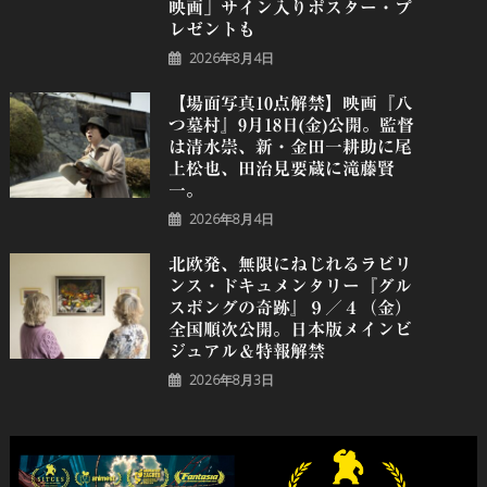
映画」サイン入りポスター・プ
レゼントも
2026年8月4日
【場面写真10点解禁】映画『八
つ墓村』9月18日(金)公開。監督
は清水崇、新・金田一耕助に尾
上松也、田治見要蔵に滝藤賢
一。
2026年8月4日
北欧発、無限にねじれるラビリ
ンス・ドキュメンタリー『グル
スポングの奇跡』９／４（金）
全国順次公開。日本版メインビ
ジュアル＆特報解禁
2026年8月3日