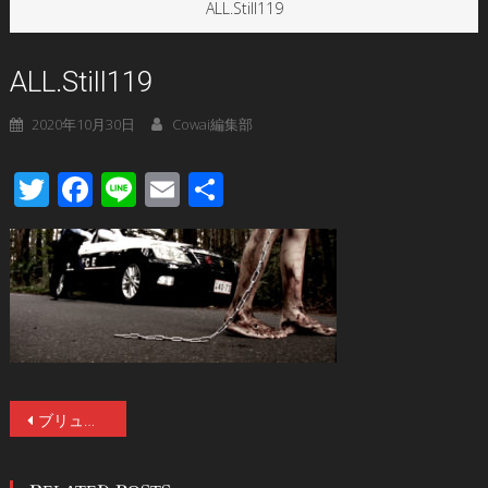
ALL.Still119
ALL.Still119
2020年10月30日
Cowai編集部
Twitter
Facebook
Line
Email
共
有
投
ブリュッセル国際ファンタスティック映画祭のアジア部門で見事グランプリを授賞！藤井秀剛が《幼児虐待》をテーマに描く“和”のスラッシャー・ホラー『超擬態人間』が10月30日より公開！
稿