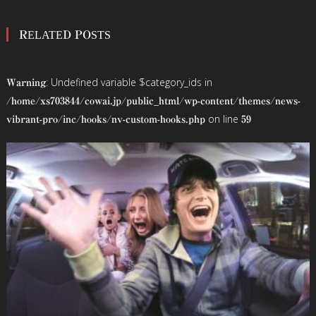
稿
RELATED POSTS
ナ
ビ
: Undefined variable $category_ids in
Warning
ゲ
/home/xs703844/cowai.jp/public_html/wp-content/themes/news-
on line
vibrant-pro/inc/hooks/nv-custom-hooks.php
59
ー
シ
ョ
ン