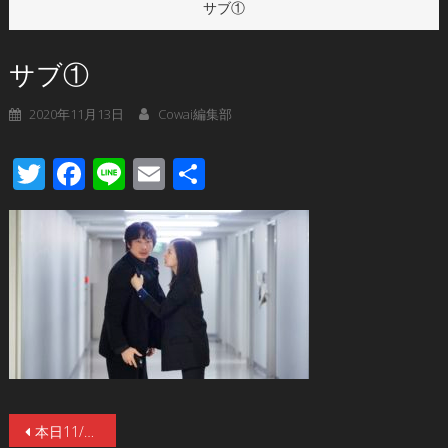
サブ①
サブ①
2020年11月13日
Cowai編集部
Twitter
Facebook
Line
Email
共
有
投
本日11/13(金)公開！綾野剛×北川景子『ドクター・デスの遺産－BLACK FILE－』！ドクター・デスの正体とは？“クイズ王” 伊沢拓司による徹底解説映像が解禁！