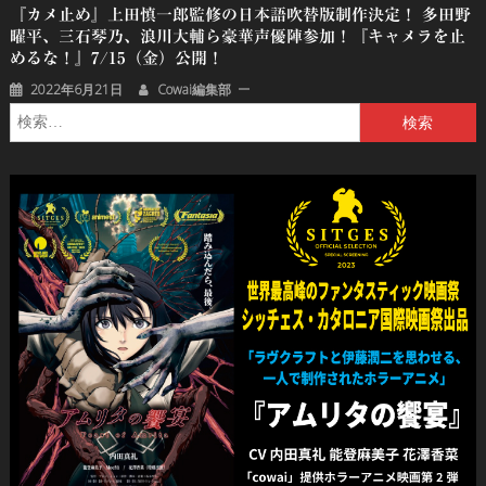
『カメ止め』上田慎一郎監修の日本語吹替版制作決定！ 多田野
曜平、三石琴乃、浪川大輔ら豪華声優陣参加！『キャメラを止
めるな！』7/15（金）公開！
2022年6月21日
Cowai編集部
検
索: