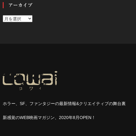
アーカイブ
ア
ー
カ
イ
ブ
ホラー、
SF
、ファンタジーの最新情報
&
クリエイティブの舞台裏
新感覚の
WEB
映画マガジン、
2020
年
8
月
OPEN
！