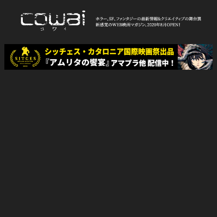
Skip
to
content
WEB映画マガジン「cowai コ
ホラー、SF、ファンタジーの最新情報＆クリエイティブの舞台裏
ワイ」