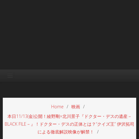
Home
映画
本日11/13(金)公開！綾野剛×北川景子『ドクター・デスの遺産－
BLACK FILE－』！ドクター・デスの正体とは？“クイズ王” 伊沢拓司
による徹底解説映像が解禁！