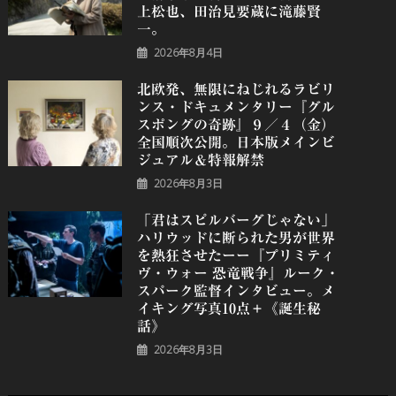
上松也、田治見要蔵に滝藤賢
一。
2026年8月4日
北欧発、無限にねじれるラビリ
ンス・ドキュメンタリー『グル
スポングの奇跡』９／４（金）
全国順次公開。日本版メインビ
ジュアル＆特報解禁
2026年8月3日
「君はスピルバーグじゃない」
ハリウッドに断られた男が世界
を熱狂させたーー『プリミティ
ヴ・ウォー 恐⻯戦争』ルーク・
スパーク監督インタビュー。メ
イキング写真10点＋《誕⽣秘
話》
2026年8月3日