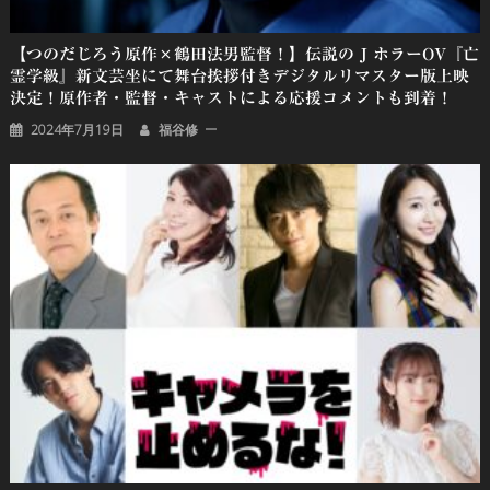
【つのだじろう原作×鶴田法男監督！】伝説の J ホラーOV『亡
霊学級』新文芸坐にて舞台挨拶付きデジタルリマスター版上映
決定！原作者・監督・キャストによる応援コメントも到着！
2024年7月19日
福谷修