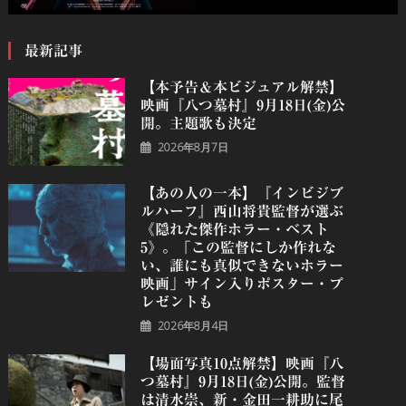
最新記事
【本予告＆本ビジュアル解禁】
映画『八つ墓村』9月18日(金)公
開。主題歌も決定
2026年8月7日
【あの人の一本】『インビジブ
ルハーフ』⻄⼭将貴監督が選ぶ
《隠れた傑作ホラー・ベスト
5》。「この監督にしか作れな
い、誰にも真似できないホラー
映画」サイン入りポスター・プ
レゼントも
2026年8月4日
【場面写真10点解禁】映画『八
つ墓村』9月18日(金)公開。監督
は清水崇、新・金田一耕助に尾