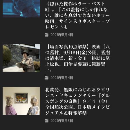
《隠れた傑作ホラー・ベスト
5》。「この監督にしか作れな
い、誰にも真似できないホラー
映画」サイン入りポスター・プ
レゼントも
2026年8月4日
【場面写真10点解禁】映画『八
つ墓村』9月18日(金)公開。監督
は清水崇、新・金田一耕助に尾
上松也、田治見要蔵に滝藤賢
一。
2026年8月4日
北欧発、無限にねじれるラビリ
ンス・ドキュメンタリー『グル
スポングの奇跡』９／４（金）
全国順次公開。日本版メインビ
ジュアル＆特報解禁
2026年8月3日