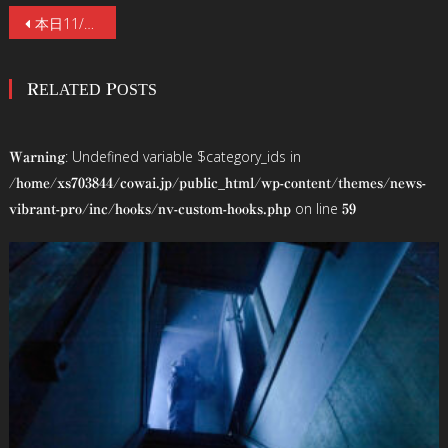
投
本日11/13(金)公開！綾野剛×北川景子『ドクター・デスの遺産－BLACK FILE－』！ドクター・デスの正体とは？“クイズ王” 伊沢拓司による徹底解説映像が解禁！
稿
RELATED POSTS
ナ
ビ
: Undefined variable $category_ids in
Warning
ゲ
/home/xs703844/cowai.jp/public_html/wp-content/themes/news-
on line
vibrant-pro/inc/hooks/nv-custom-hooks.php
59
ー
シ
ョ
ン