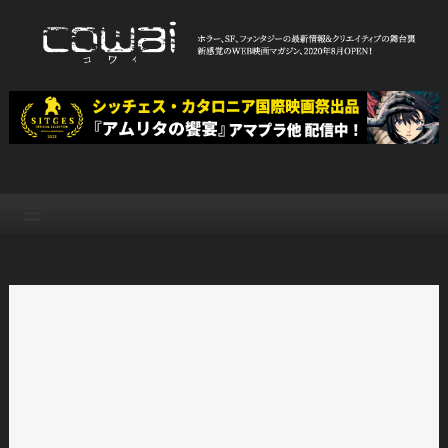
Skip
to
content
WEB映画マガジン「cowai コ
ホラー、SF、ファンタジーの最新情報＆クリエイティブの舞台裏
ワイ」