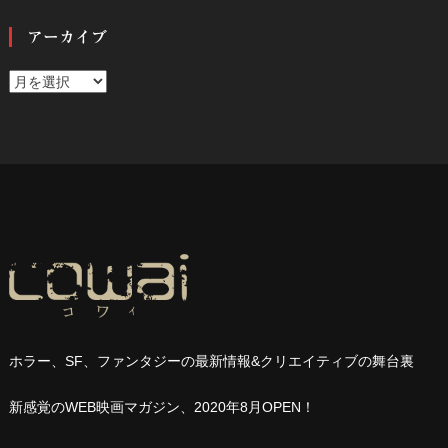
アーカイブ
ア
ー
カ
イ
ブ
ホラー、
SF
、ファンタジーの最新情報
&
クリエイティブの舞台裏
新感覚の
WEB
映画マガジン、
2020
年
8
月
OPEN
！