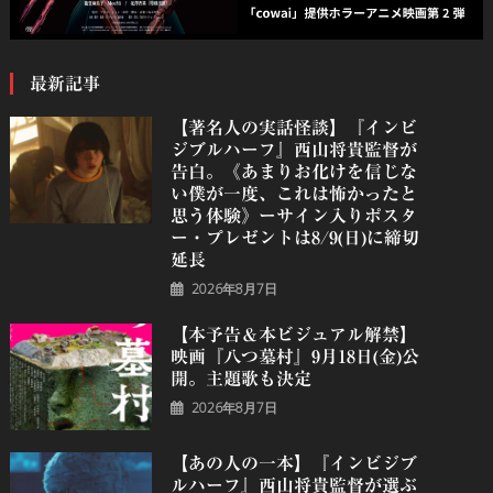
最新記事
【著名人の実話怪談】『インビ
ジブルハーフ』⻄⼭将貴監督が
告白。《あまりお化けを信じな
い僕が一度、これは怖かったと
思う体験》ーサイン入りポスタ
ー・プレゼントは8/9(日)に締切
延長
2026年8月7日
【本予告＆本ビジュアル解禁】
映画『八つ墓村』9月18日(金)公
開。主題歌も決定
2026年8月7日
【あの人の一本】『インビジブ
ルハーフ』⻄⼭将貴監督が選ぶ