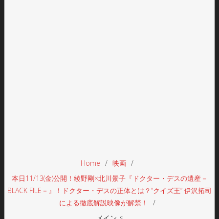
Home
映画
本日11/13(金)公開！綾野剛×北川景子『ドクター・デスの遺産－
BLACK FILE－』！ドクター・デスの正体とは？“クイズ王” 伊沢拓司
による徹底解説映像が解禁！
メイン_s