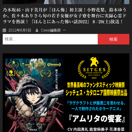
乃木坂46・山下美月が「ほん怖」初主演！小野花梨、鈴木ゆう
か、佐々木ありさら旬の若手女優が女子寮を舞台に実録心霊ド
ラマを熱演！『ほんとにあった怖い話2022』８/20(土)放送！
2022年8月9日
Cowai編集部
検
索: