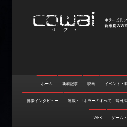
Skip
to
content
WEB映画マガジン「cowai
ホラー、SF、ファンタジーの最新情報＆クリエイティブの舞
ホーム
新着記事
映画
イベント・
俳優インタビュー
連載・Ｊホラーのすべて 鶴田
WEB
ゲーム