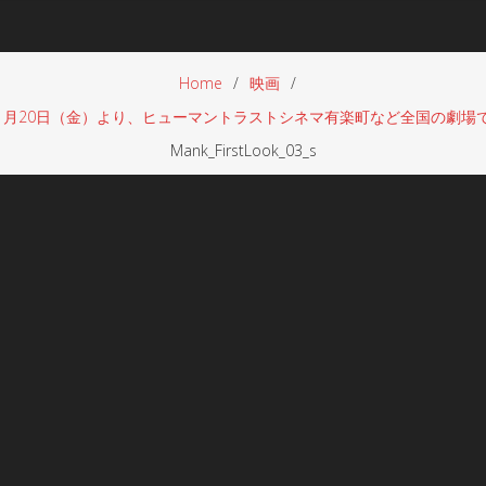
Home
映画
』が11月20日（金）より、ヒューマントラストシネマ有楽町など全国の劇場で公
Mank_FirstLook_03_s