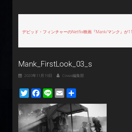
デビッド・フィンチャーのNetflix映画『Mank/マンク
Mank_FirstLook_03_s
2020年11月19日
Cowai編集部
Twitter
Facebook
Line
Email
共
有