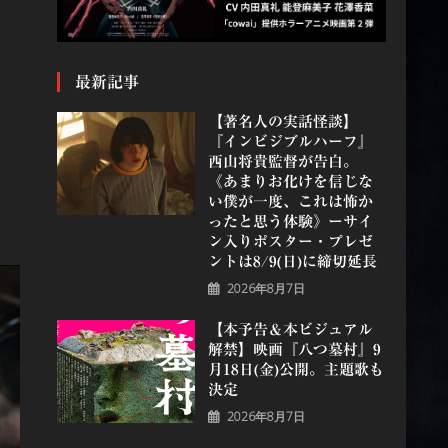
最新記事
【著名人の実話怪談】
『インビジブルハーフ』
⻄⼭将貴監督が告白。
《あまりお化けを信じな
い僕が一度、これは怖か
ったと思う体験》ーサイ
ン入りポスター・プレゼ
ントは8/9(日)に締切延長
2026年8月7日
【本予告＆本ビジュアル
解禁】映画『八つ墓村』9
月18日(金)公開。主題歌も
決定
2026年8月7日