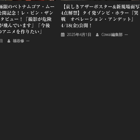
極限のベトナムゴア・ムー
【哀しきアザーポスター&新規場面写
』公開記念！レ・ビン・ザン
4点解禁】タイ発ゾンビ・ホラー『哭
ンタビュー！「撮影が危険
戦 オペレーション・アンデット』
が飛んでいます」「今後
4/18(金)公開！
』のアニメを作りたい」
2025年4月1日
Cowai編集部
6日
福谷修