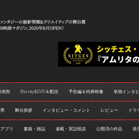
 コワイ」
台裏
映画祭
Blu-ray&DVD＆配信
予告編＆特典映像
単独インタ
法男
舞台挨拶
インタビュー・コメント
レビュー
ドラ
・アプリ
書籍・雑誌
連載・実話怪談
公開済の作品
発売