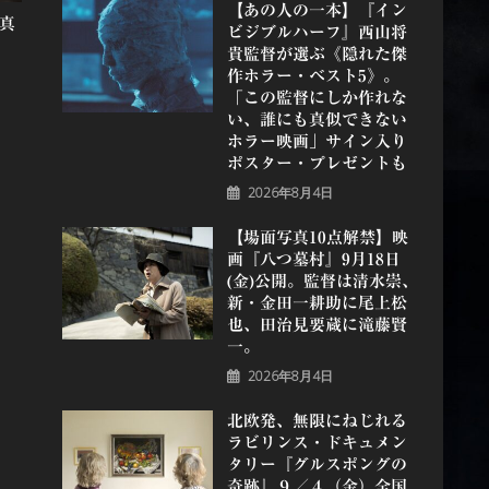
【あの人の一本】『イン
真
ビジブルハーフ』⻄⼭将
貴監督が選ぶ《隠れた傑
作ホラー・ベスト5》。
「この監督にしか作れな
い、誰にも真似できない
ホラー映画」サイン入り
ポスター・プレゼントも
2026年8月4日
【場面写真10点解禁】映
画『八つ墓村』9月18日
(金)公開。監督は清水崇、
新・金田一耕助に尾上松
也、田治見要蔵に滝藤賢
一。
2026年8月4日
北欧発、無限にねじれる
ラビリンス・ドキュメン
タリー『グルスポングの
奇跡』９／４（金）全国