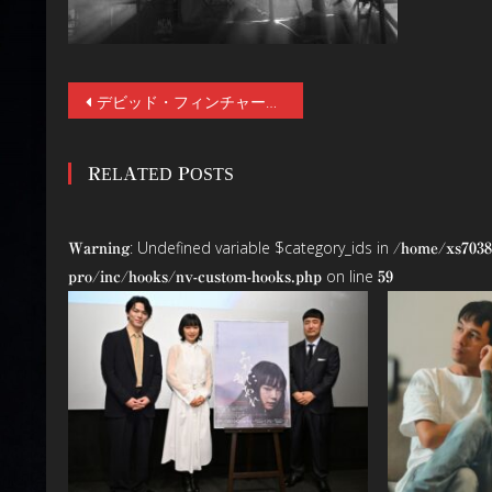
投
デビッド・フィンチャーのNetflix映画『Mank/マンク』が11月20日（金）より、ヒューマントラストシネマ有楽町など全国の劇場で公開！Netflixでは12月4日（金）より全世界独占配信！
稿
RELATED POSTS
ナ
ビ
: Undefined variable $category_ids in
Warning
/home/xs7038
ゲ
on line
pro/inc/hooks/nv-custom-hooks.php
59
ー
シ
ョ
ン