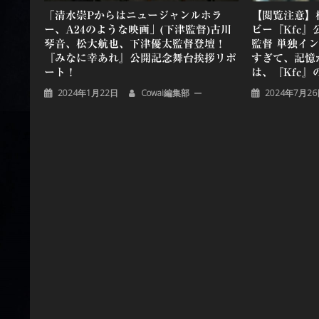
「清水崇Pからはニュージャンルホラ
【閲覧注意】
ー、A24のような映画」(下津監督)古川
ビー『Kfc
琴音、松大航也、下津優太監督登壇！
監督 単独イ
『みなに幸あれ』公開記念舞台挨拶リポ
すぎて、記憶
ート！
は、『Kfc
2024年1月22日
Cowai編集部
2024年7月2