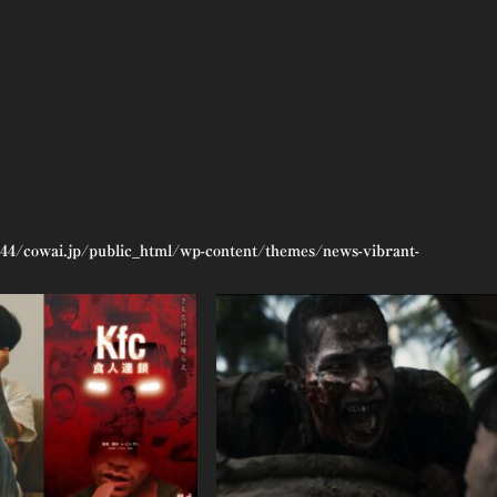
44/cowai.jp/public_html/wp-content/themes/news-vibrant-