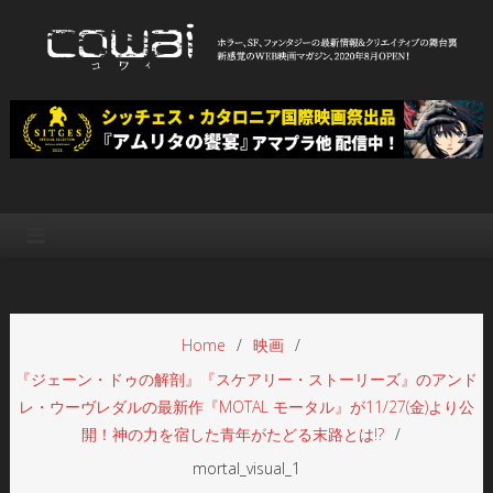
Skip
to
content
WEB映画マガジン「cowai コ
ホラー、SF、ファンタジーの最新情報＆クリエイティブの舞台裏
ワイ」
Home
映画
『ジェーン・ドゥの解剖』『スケアリー・ストーリーズ』のアンド
レ・ウーヴレダルの最新作『MOTAL モータル』が11/27(金)より公
開！神の力を宿した青年がたどる末路とは!?
mortal_visual_1