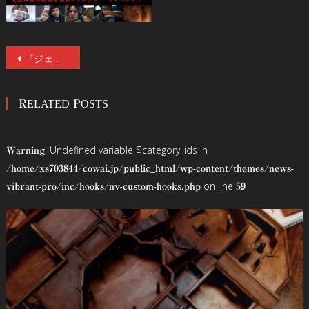
投
『ジェーン・ドゥの解剖』『スケアリー・ストーリーズ』のアンドレ・ウーヴレダルの最新作『MOTAL モータル』が11/27(金)より公開！神の力を宿した青年がたどる末路とは!?
稿
RELATED POSTS
ナ
ビ
: Undefined variable $category_ids in
Warning
ゲ
/home/xs703844/cowai.jp/public_html/wp-content/themes/news-
on line
vibrant-pro/inc/hooks/nv-custom-hooks.php
59
ー
シ
ョ
ン