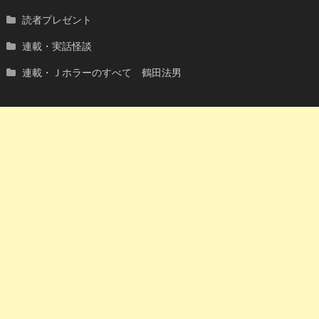
読者プレゼント
連載・実話怪談
連載・Ｊホラーのすべて 鶴田法男