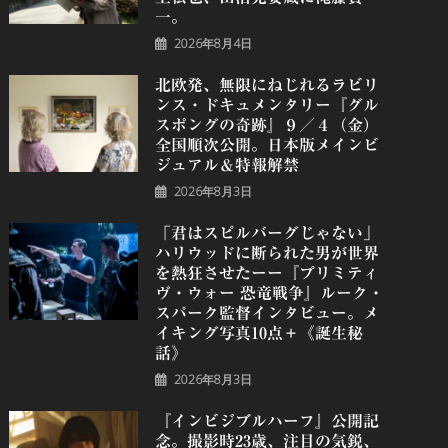
一。
2026年8月4日
北欧発、無限にねじれるラビリ
ンス・ドキュメンタリー『グル
スポングの奇跡』９／４（金）
全国順次公開。日本版メインビ
ジュアル＆特報解禁
2026年8月3日
「君はスピルバーグじゃない」
ハリウッドに断られた男が世界
を熱狂させたーー『プリミティ
ヴ・ウォー 恐⻯戦争』ルーク・
スパーク監督インタビュー。メ
イキング写真10点＋《誕⽣秘
話》
2026年8月3日
『インビジブルハーフ』公開記
念。撮影時23歳、注目の気鋭、