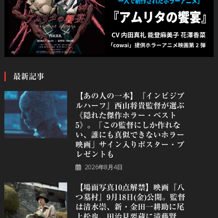
最新記事
【あの人の一本】『インビジブ
ルハーフ』⻄⼭将貴監督が選ぶ
《隠れた傑作ホラー・ベスト
5》。「この監督にしか作れな
い、誰にも真似できないホラー
映画」サイン入りポスター・プ
レゼントも
2026年8月4日
【場面写真10点解禁】映画『八
つ墓村』9月18日(金)公開。監督
は清水崇、新・金田一耕助に尾
上松也、田治見要蔵に滝藤賢