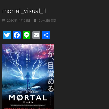
mortal_visual_1
2020年11月28日
Cowai編集部
Twitter
Facebook
Line
Email
共
有