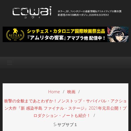
Skip
to
content
WEB映画マガジン「cowai コ
ホラー、SF、ファンタジーの最新情報＆クリエイティブの舞台裏
ワイ」
Home
映画
衝撃の全貌まであとわずか！ノンストップ・サバイバル・アクショ
ン大作『新 感染半島 ファイナル・ステージ』2021年元旦公開！プ
ロダクション・ノートも紹介！
S-サブサブ１