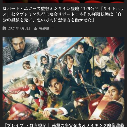
ロバート・エガース監督オンライン登壇！7/9公開『ライトハウ
ス』七夕プレミア先行上映会リポート！本作の極限状態は「自
分の経験を元に、悪い方向に想像力を働かせた」
2021年7月8日
福谷修
『ブレイブ ‐群青戦記-』衝撃の事実発表＆メイキング映像満載