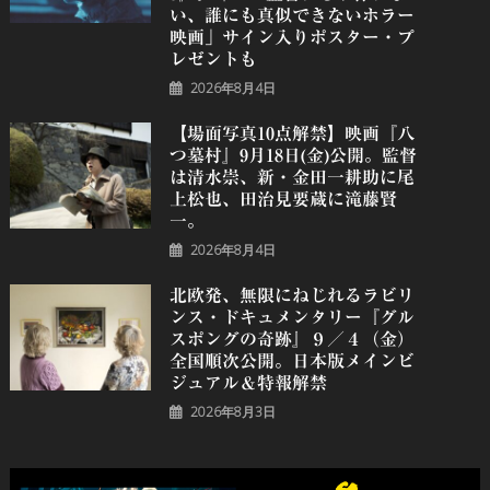
い、誰にも真似できないホラー
映画」サイン入りポスター・プ
レゼントも
2026年8月4日
【場面写真10点解禁】映画『八
つ墓村』9月18日(金)公開。監督
は清水崇、新・金田一耕助に尾
上松也、田治見要蔵に滝藤賢
一。
2026年8月4日
北欧発、無限にねじれるラビリ
ンス・ドキュメンタリー『グル
スポングの奇跡』９／４（金）
全国順次公開。日本版メインビ
ジュアル＆特報解禁
2026年8月3日