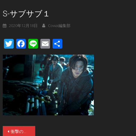
S-サブサブ１
2020年12月18日
Cowai編集部
Twitter
Facebook
Line
Email
共
有
投
衝撃の全貌まであとわずか！ノンストップ・サバイバル・アクション大作『新 感染半島 ファイナル・ステージ』2021年元旦公開！プロダクション・ノートも紹介！