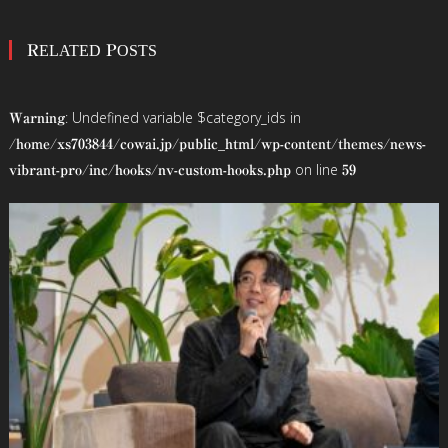
稿
RELATED POSTS
ナ
ビ
: Undefined variable $category_ids in
Warning
ゲ
/home/xs703844/cowai.jp/public_html/wp-content/themes/news-
on line
vibrant-pro/inc/hooks/nv-custom-hooks.php
59
ー
シ
ョ
ン