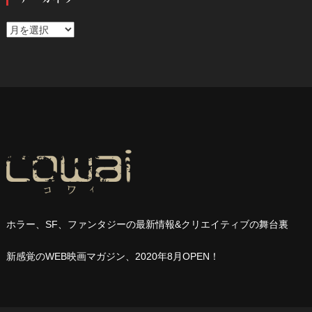
ア
ー
カ
イ
ブ
ホラー、
SF
、ファンタジーの最新情報
&
クリエイティブの舞台裏
新感覚の
WEB
映画マガジン、
2020
年
8
月
OPEN
！