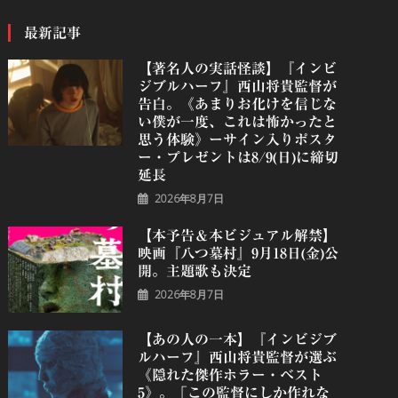
最新記事
【著名人の実話怪談】『インビ
ジブルハーフ』⻄⼭将貴監督が
告白。《あまりお化けを信じな
い僕が一度、これは怖かったと
思う体験》ーサイン入りポスタ
ー・プレゼントは8/9(日)に締切
延長
2026年8月7日
【本予告＆本ビジュアル解禁】
映画『八つ墓村』9月18日(金)公
開。主題歌も決定
2026年8月7日
【あの人の一本】『インビジブ
ルハーフ』⻄⼭将貴監督が選ぶ
《隠れた傑作ホラー・ベスト
5》。「この監督にしか作れな