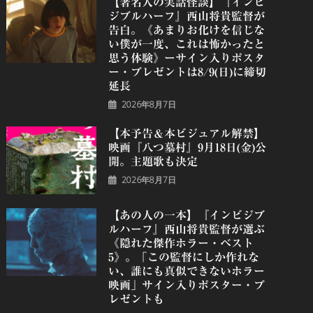
【著名人の実話怪談】『インビ
ジブルハーフ』⻄⼭将貴監督が
告白。《あまりお化けを信じな
い僕が一度、これは怖かったと
思う体験》ーサイン入りポスタ
ー・プレゼントは8/9(日)に締切
延長
2026年8月7日
【本予告＆本ビジュアル解禁】
映画『八つ墓村』9月18日(金)公
開。主題歌も決定
2026年8月7日
【あの人の一本】『インビジブ
ルハーフ』⻄⼭将貴監督が選ぶ
《隠れた傑作ホラー・ベスト
5》。「この監督にしか作れな
い、誰にも真似できないホラー
映画」サイン入りポスター・プ
レゼントも