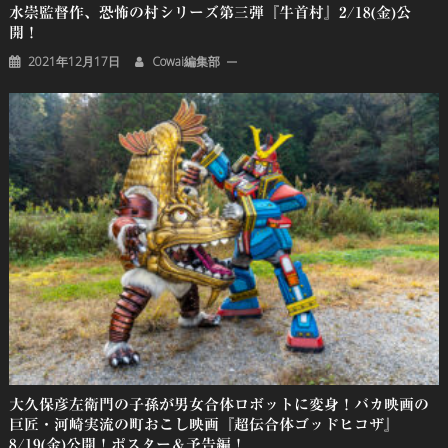
水崇監督作、恐怖の村シリーズ第三弾『牛首村』2/18(金)公
開！
2021年12月17日
Cowai編集部
大久保彦左衛門の子孫が男女合体ロボットに変身！バカ映画の
巨匠・河崎実流の町おこし映画『超伝合体ゴッドヒコザ』
8/19(金)公開！ポスター＆予告編！