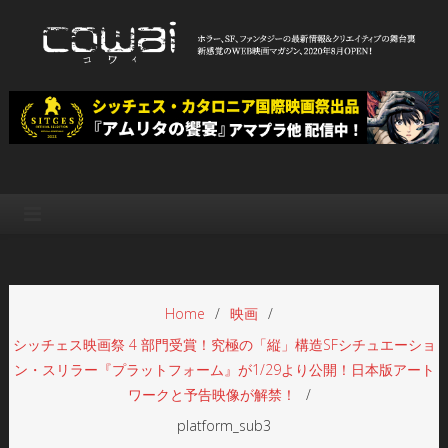
Skip
to
content
WEB映画マガジン「cowai コ
ホラー、SF、ファンタジーの最新情報＆クリエイティブの舞台裏
ワイ」
Home
映画
シッチェス映画祭 4 部門受賞！究極の「縦」構造SFシチュエーショ
ン・スリラー『プラットフォーム』が1/29より公開！日本版アート
ワークと予告映像が解禁！
platform_sub3