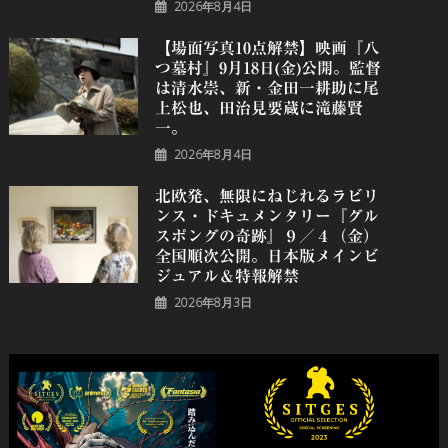
2026年8月4日
【場面写真10点解禁】映画『八
つ墓村』9月18日(金)公開。監督
は清水崇、新・金田一耕助に尾
上松也、田治見要蔵に滝藤賢
一。
2026年8月4日
北欧発、無限にねじれるラビリ
ンス・ドキュメンタリー『グル
スポングの奇跡』９／４（金）
全国順次公開。日本版メインビ
ジュアル＆特報解禁
2026年8月3日