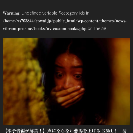
ビ
: Undefined variable $category_ids in
Warning
ゲ
/home/xs703844/cowai.jp/public_html/wp-content/themes/news-
on line
vibrant-pro/inc/hooks/nv-custom-hooks.php
59
ー
シ
ョ
ン
【本予告編が解禁！】声にならない悲鳴を上げる Kōki,！ 清