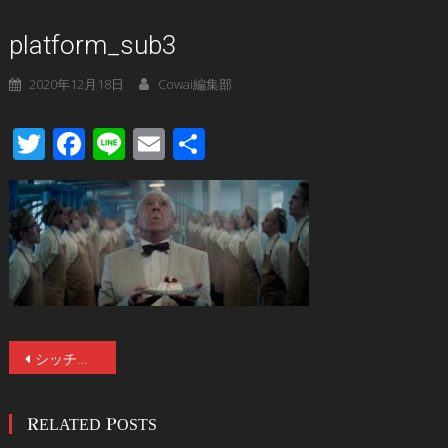
platform_sub3
2020年12月18日
Cowai編集部
Twitter
Facebook
Line
Email
共
有
投
シッチェス映画祭 4 部門受賞！究極の「縦」構造SFシチュエーション・スリラー『プラットフォーム』が1/29より公開！日本版アートワークと予告映像が解禁！
稿
RELATED POSTS
ナ