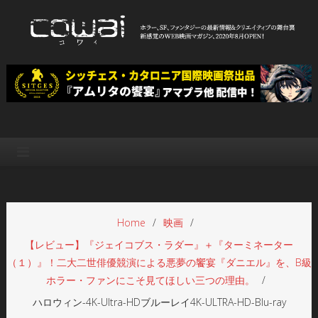
Skip
to
content
WEB映画マガジン「cowai コ
ホラー、SF、ファンタジーの最新情報＆クリエイティブの舞台裏
ワイ」
Home
映画
【レビュー】『ジェイコブス・ラダー』＋『ターミネーター
（１）』！二大二世俳優競演による悪夢の饗宴『ダニエル』を、B級
ホラー・ファンにこそ見てほしい三つの理由。
ハロウィン-4K-Ultra-HDブルーレイ4K-ULTRA-HD-Blu-ray