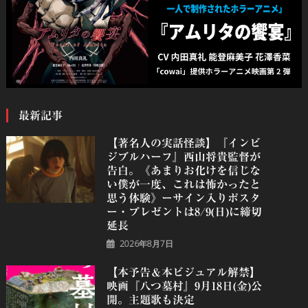
最新記事
【著名人の実話怪談】『インビ
ジブルハーフ』⻄⼭将貴監督が
告白。《あまりお化けを信じな
い僕が一度、これは怖かったと
思う体験》ーサイン入りポスタ
ー・プレゼントは8/9(日)に締切
延長
2026年8月7日
【本予告＆本ビジュアル解禁】
映画『八つ墓村』9月18日(金)公
開。主題歌も決定