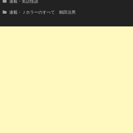
連載・実話怪談
連載・Ｊホラーのすべて 鶴田法男