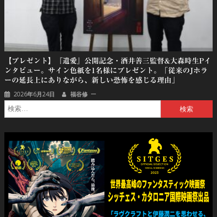
【プレゼント】『遺愛』公開記念・酒井善三監督&大森時生Pイ
ンタビュー。サイン色紙を1名様にプレゼント。「従来のJホラ
ーの延長上にありながら、新しい恐怖を感じる理由」
2026年6月24日
福谷修
検
索: