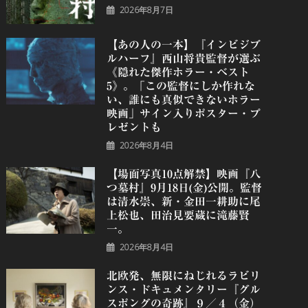
2026年8月7日
【あの人の一本】『インビジブ
ルハーフ』⻄⼭将貴監督が選ぶ
《隠れた傑作ホラー・ベスト
5》。「この監督にしか作れな
い、誰にも真似できないホラー
映画」サイン入りポスター・プ
レゼントも
2026年8月4日
【場面写真10点解禁】映画『八
つ墓村』9月18日(金)公開。監督
は清水崇、新・金田一耕助に尾
上松也、田治見要蔵に滝藤賢
一。
2026年8月4日
北欧発、無限にねじれるラビリ
ンス・ドキュメンタリー『グル
スポングの奇跡』９／４（金）