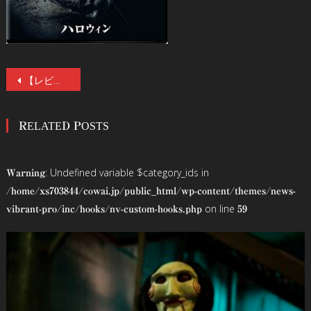
投
【レビュー】『ジェイコブス・ラダー』＋『ターミネーター（１）』！二大二世俳優競演による悪夢の饗宴『ダニエル』を、B級ホラー・ファンにこそ見てほしい三つの理由。
稿
RELATED POSTS
ナ
ビ
: Undefined variable $category_ids in
Warning
ゲ
/home/xs703844/cowai.jp/public_html/wp-content/themes/news-
on line
vibrant-pro/inc/hooks/nv-custom-hooks.php
59
ー
シ
ョ
ン