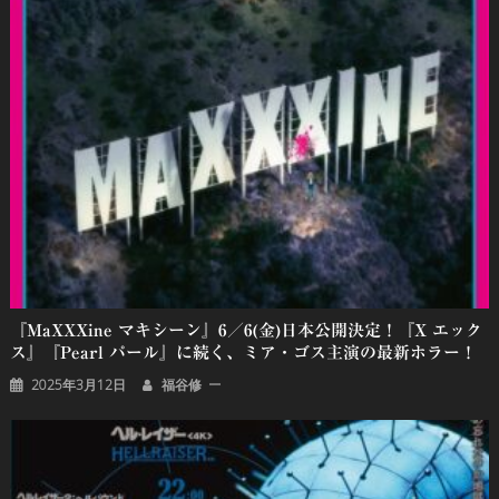
ゲ
ー
シ
ョ
ン
『MaXXXine マキシーン』6／6(金)日本公開決定！『X エック
ス』『Pearl パール』に続く、ミア・ゴス主演の最新ホラー！
2025年3月12日
福谷修