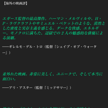
【海外の映画評】
エガース監督の最高傑作。ハーマン・メルヴィルや、H・
P・ラヴクラフトやサミュエル・ベケットのような、漠然と
した密度と実存主義を感じる。ダークな快感、エネルギ
ー、モノクロに満ちた、辺獄での 2 人の魅惑的な俳優によ
る演劇。
――ギレルモ・デル・トロ（監督『シェイプ・オブ・ウォータ
ー』）
並外れた映画。非常に美しく、ユニークで、そして本当に
面白い。
――アリ・アスター（監督『ミッドサマー』）