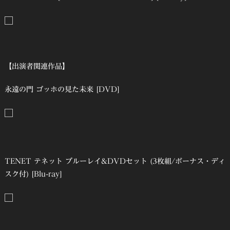
【出演者関連作品】
永遠の門 ゴッホの見た未来 [DVD]
TENET テネット ブルーレイ&DVDセット (3枚組/ボーナス・ディ
スク付) [Blu-ray]