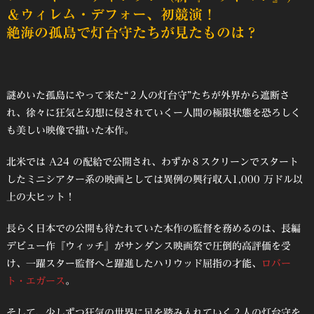
＆ウィレム・デフォー、初競演！
絶海の孤島で灯台守たちが見たものは？
謎めいた孤島にやって来た“２⼈の灯台守”たちが外界から遮断さ
れ、徐々に狂気と幻想に侵されていくー⼈間の極限状態を恐ろしく
も美しい映像で描いた本作。
北⽶では A24 の配給で公開され、わずか８スクリーンでスタート
したミニシアター系の映画としては異例の興⾏収⼊1,000 万ドル以
上の⼤ヒット！
⻑らく⽇本での公開も待たれていた本作の監督を務めるのは、⻑編
デビュー作『ウィッチ』がサンダンス映画祭で圧倒的⾼評価を受
け、⼀躍スター監督へと躍進したハリウッド屈指の才能、
ロバー
ト・エガース
。
そして、少しずつ狂気の世界に⾜を踏み⼊れていく２⼈の灯台守を