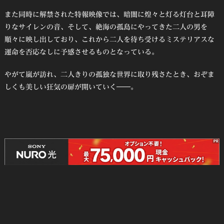
また同時に解禁された特報映像では、暗闇に煌々と灯る灯台と⽿障
りなサイレンの⾳、そして、絶海の孤島にやってきた⼆⼈の男を
順々に映し出しており、これから⼆⼈を待ち受けるミステリアスな
運命を否応なしに予感させるものとなっている。
やがて嵐が訪れ、⼆⼈きりの孤独な世界に取り残さたとき、おぞま
しくも美しい狂気の扉が開いていく――。