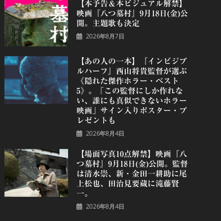
【本予告＆本ビジュアル解禁】
映画『八つ墓村』9月18日(金)公
開。主題歌も決定
2026年8月7日
【あの人の一本】『インビジブ
ルハーフ』⻄⼭将貴監督が選ぶ
《隠れた傑作ホラー・ベスト
5》。「この監督にしか作れな
い、誰にも真似できないホラー
映画」サイン入りポスター・プ
レゼントも
2026年8月4日
【場面写真10点解禁】映画『八
つ墓村』9月18日(金)公開。監督
は清水崇、新・金田一耕助に尾
上松也、田治見要蔵に滝藤賢
一。
2026年8月4日