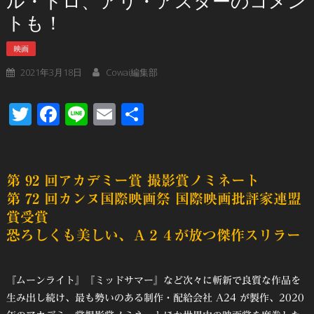
ル・トロ、アリ・アスターのコメン
トも！
映画
2021年3月18日
Cowai編集部
Twitter
Facebook
Line
Email
共
有
第 92 回アカデミー賞 撮影賞ノミネート
第 72 回カンヌ国際映画祭 国際映画批評家連盟
賞受賞
恐ろしくも美しい、Ａ２４が放つ傑作スリラー
『ムーンライト』『ミッドサマー』など次々に斬新で良質な作品を
⽣み出し続け、最も勢いのある制作・配給会社 A24 が製作、2020