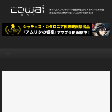
Skip
to
content
WEB映画マガジン「cowai コ
ホラー、SF、ファンタジーの最新情報＆クリエイティブの舞台裏
ワイ」