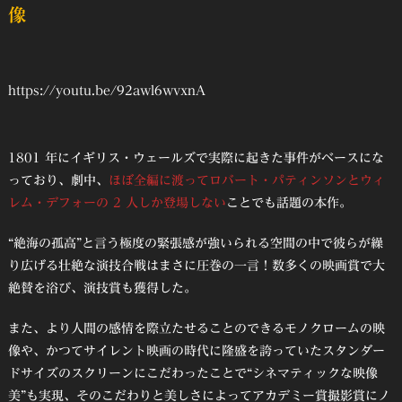
像
https://youtu.be/92awl6wvxnA
1801 年にイギリス・ウェールズで実際に起きた事件がベースにな
っており、劇中、
ほぼ全編に渡ってロバート・パティンソンとウィ
レム・デフォーの 2 ⼈しか登場しない
ことでも話題の本作。
“絶海の孤⾼”と⾔う極度の緊張感が強いられる空間の中で彼らが繰
り広げる壮絶な演技合戦はまさに圧巻の⼀⾔！数多くの映画賞で⼤
絶賛を浴び、演技賞も獲得した。
また、より⼈間の感情を際⽴たせることのできるモノクロームの映
像や、かつてサイレント映画の時代に隆盛を誇っていたスタンダー
ドサイズのスクリーンにこだわったことで“シネマティックな映像
美”も実現、そのこだわりと美しさによってアカデミー賞撮影賞にノ