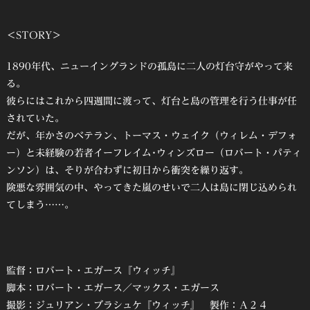
＜STORY＞
1890年代、ニューイングランドの孤島に二人の灯台守がやって来
る。
彼らにはこれから四週間に渡って、灯台と島の管理を行う仕事が任
されていた。
だが、年かさのベテラン、トーマス・ウェイク（ウィレム・デフォ
ー）と未経験の若者イーフレイム･ウィンズロー（ロバート・パティ
ンソン）は、そりが合わずに初日から衝突を繰り返す。
険悪な雰囲気の中、やってきた嵐のせいで二人は島に閉じ込められ
てしまう……。
監督：ロバート・エガース『ウィッチ』
脚本：ロバート・エガース／マックス・エガース
撮影：ジュリアン・ブラシュケ『ウィッチ』 製作：Ａ２４