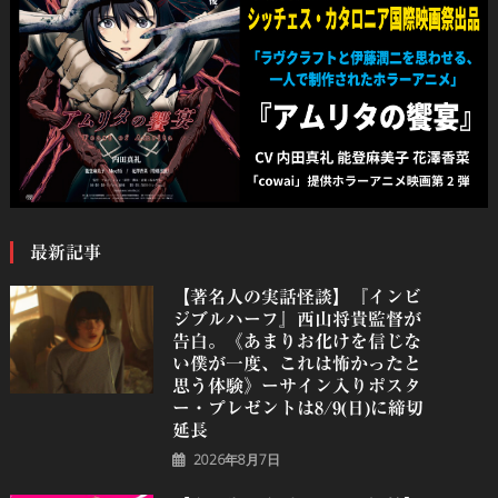
最新記事
【著名人の実話怪談】『インビ
ジブルハーフ』⻄⼭将貴監督が
告白。《あまりお化けを信じな
い僕が一度、これは怖かったと
思う体験》ーサイン入りポスタ
ー・プレゼントは8/9(日)に締切
延長
2026年8月7日