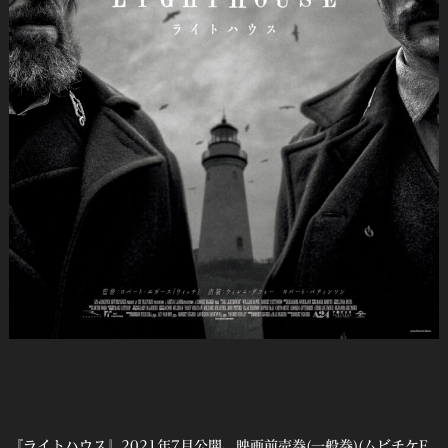
『ライトハウス』2021年7月公開、映画前売券(一般券)(ムビチケE