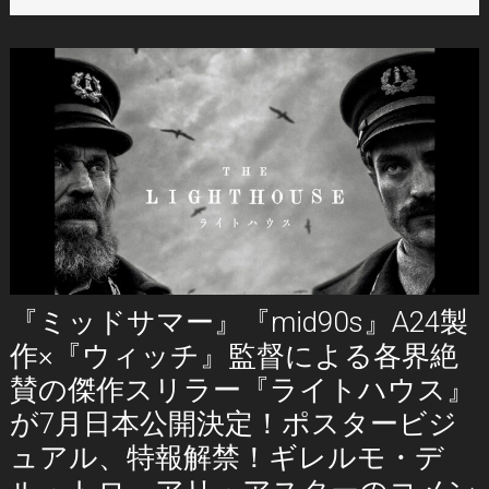
『ミッドサマー』『mid90s』A24製
作×『ウィッチ』監督による各界絶
賛の傑作スリラー『ライトハウス』
が7月日本公開決定！ポスタービジ
ュアル、特報解禁！ギレルモ・デ