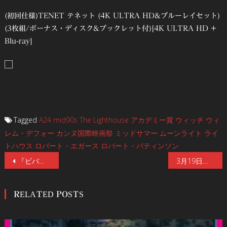
(初回仕様)TENET テネット (4K ULTRA HD&ブルーレイセット)
(3枚組/ボーナス・ディスク&ブックレット付)[4K ULTRA HD +
Blu-ray]
Tagged
A24
mid90s
The Lighthouse
アカデミー賞
ウィッチ
ウィ
レム・デフォー
カンヌ国際映画祭
ミッドサマー
ムーンライト
ライ
トハウス
ロバート・エガース
ロバート・パティンソン
投
『ビバリウム』も話題のイモージェン・プーツ主演で、カルト的人気作『暗闇にベルが鳴る』をリメイク！『ゲット・アウト』のブラムハウスが放つスラッシャー・ホラー『ブラック・クリスマス』が1,886円で5月7日発売！
3月19日（金）からの「未体験ゾーンの映画たち2021」上映6作品を予告編と共に紹介！まさかの全米興行収入１位！『ウィッチサマー』、アカデミー賞女優ヘレン・ハント主演『フロッグ』などが公開！“追っかけ配信”第五弾も更新！
稿
RELATED POSTS
ナ
ビ