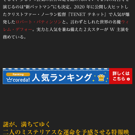
演じるのは“新バットマン”にも決定、2020 年に公開し⼤ヒットし
たクリストファー・ノーラン監督『TENET テネット』で⼈気が爆
発した
ロバート・パティンソン
と、⾔わずとしれた世界の名優
ウィ
レム・デフォー
。実⼒と⼈気を兼ね備えた２⼤スターが W 主演を
務めている。
謎が、満ちてゆく
二人のミステリアスな運命を予感させる特報映