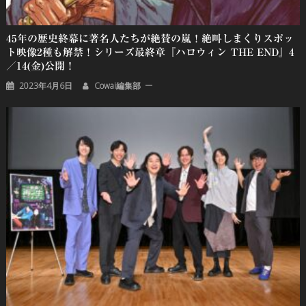
45年の歴史終幕に著名人たちが絶賛の嵐！絶叫しまくりスポッ
ト映像2種も解禁！シリーズ最終章『ハロウィン THE END』4
／14(金)公開！
2023年4月6日
Cowai編集部