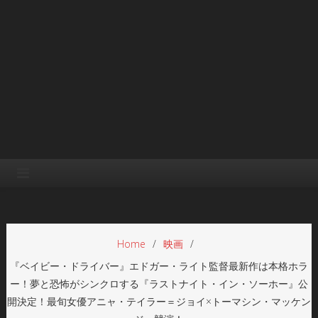
Home
映画
『ベイビー・ドライバー』エドガー・ライト監督最新作は本格ホラ
ー！夢と恐怖がシンクロする『ラストナイト・イン・ソーホー』公
開決定！最旬女優アニャ・テイラー＝ジョイ×トーマシン・マッケン