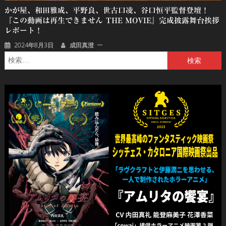
かが屋、和⽥雅成、平野良、世古⼝凌、⾕⼝恒平監督登壇！
『この動画は再⽣できません THE MOVIE』完成披露舞台挨拶
レポート！
2024年8月3日
成田真澄
検
索: