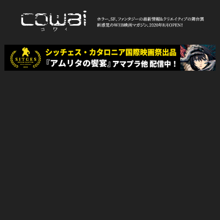
Skip
to
content
WEB映画マガジン「cowai コ
ホラー、SF、ファンタジーの最新情報＆クリエイティブの舞台裏
ワイ」