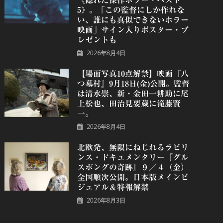
《隠れた傑作ホラー・ベスト
5》。「この監督にしか作れな
い、誰にも真似できないホラー
映画」サイン入りポスター・プ
レゼントも
2026年8月4日
【場面写真10点解禁】映画『八
つ墓村』9月18日(金)公開。監督
は清水崇、新・金田一耕助に尾
上松也、田治見要蔵に滝藤賢
一。
2026年8月4日
北欧発、無限にねじれるラビリ
ンス・ドキュメンタリー『グル
スポングの奇跡』９／４（金）
全国順次公開。日本版メインビ
ジュアル＆特報解禁
2026年8月3日