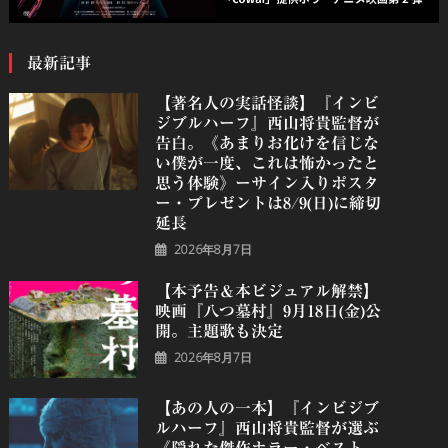
最新記事
【著名人の実話怪談】『インビ
ジブルハーフ』⻄⼭将貴監督が
告白。《あまりお化けを信じな
い僕が一度、これは怖かったと
思う体験》ーサイン入りポスタ
ー・プレゼントは8/9(日)に締切
延長
2026年8月7日
【本予告＆本ビジュアル解禁】
映画『八つ墓村』9月18日(金)公
開。主題歌も決定
2026年8月7日
【あの人の一本】『インビジブ
ルハーフ』⻄⼭将貴監督が選ぶ