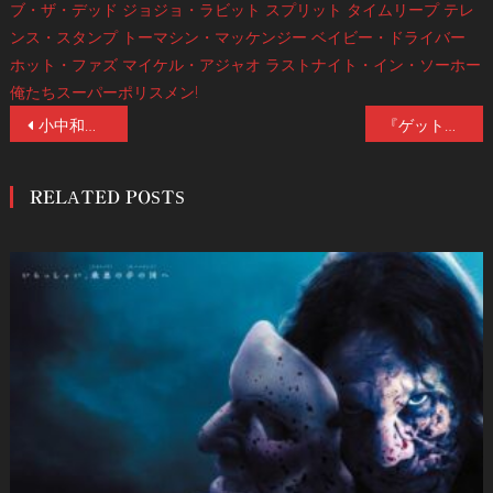
ブ・ザ・デッド
ジョジョ・ラビット
スプリット
タイムリープ
テレ
ンス・スタンプ
トーマシン・マッケンジー
ベイビー・ドライバー
ホット・ファズ
マイケル・アジャオ
ラストナイト・イン・ソーホー
俺たちスーパーポリスメン!
投
小中和哉監督・単独インタビュー！「優れたSFやファンタジーは現実を変える力を持っている」話題のSFラブストーリー『星空のむこうの国』公開中！
『ゲット・アウト』『アス』のプロデューサーが新たな衝撃を呼び起こすパラドックス・スリラー『アンテベラム』今秋全国公開決定！謎深まるポスタービジュアルと場面写真解禁！
稿
RELATED POSTS
ナ
ビ
ゲ
ー
シ
ョ
ン