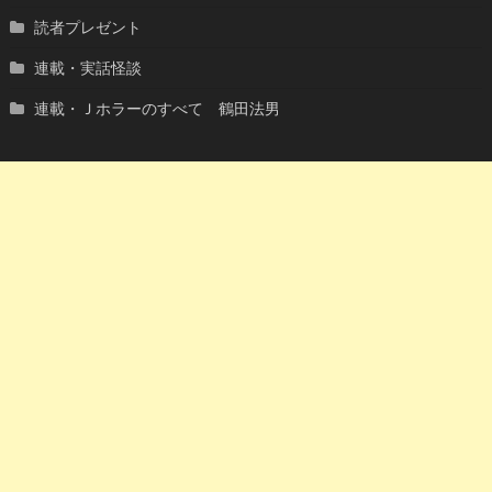
読者プレゼント
連載・実話怪談
連載・Ｊホラーのすべて 鶴田法男