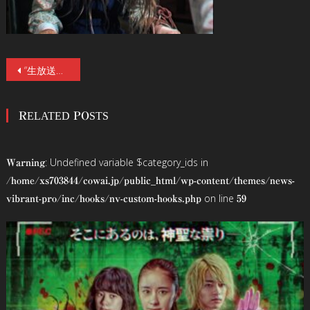
投
“生放送中のテレビ番組に悪魔を降臨させようとする”緊迫の場面写真7点が解禁！全米ヒット！【史上最恐の放送事故】を描いた衝撃と戦慄の追体験ホラー『悪魔と夜ふかし』10/4（金）公開
稿
RELATED POSTS
ナ
ビ
: Undefined variable $category_ids in
Warning
ゲ
/home/xs703844/cowai.jp/public_html/wp-content/themes/news-
on line
vibrant-pro/inc/hooks/nv-custom-hooks.php
59
ー
シ
ョ
ン