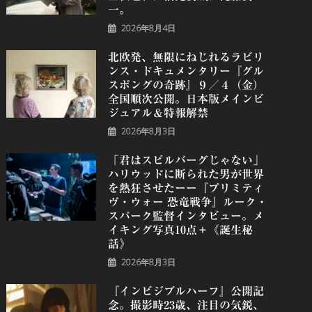
一。
2026年8月4日
北欧発、無限にねじれるラビリ
ンス・ドキュメンタリー『グル
スポングの奇跡』９／４（金）
全国順次公開。日本版メインビ
ジュアル＆特報解禁
2026年8月3日
「君はスピルバーグじゃない」
ハリウッドに断られた男が世界
を熱狂させたーー『プリミティ
ヴ・ウォー 恐⻯戦争』ルーク・
スパーク監督インタビュー。メ
イキング写真10点＋《誕⽣秘
話》
2026年8月3日
『インビジブルハーフ』公開記
念。撮影時23歳、注目の気鋭、