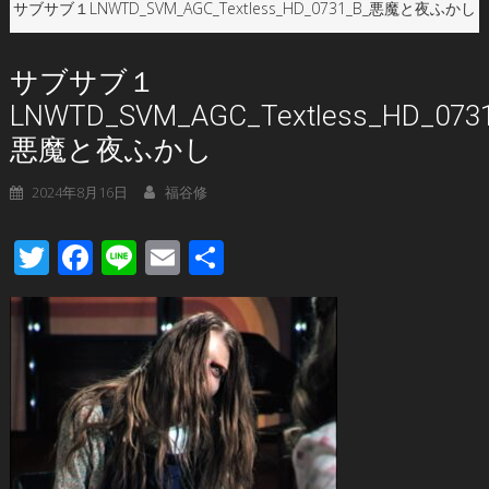
サブサブ１LNWTD_SVM_AGC_Textless_HD_0731_B_悪魔と夜ふかし
サブサブ１
LNWTD_SVM_AGC_Textless_HD_073
悪魔と夜ふかし
2024年8月16日
福谷修
Twitter
Facebook
Line
Email
共
有