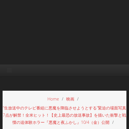
Home
映画
“生放送中のテレビ番組に悪魔を降臨させようとする”緊迫の場面写真
7点が解禁！全米ヒット！【史上最恐の放送事故】を描いた衝撃と戦
慄の追体験ホラー『悪魔と夜ふかし』10/4（金）公開