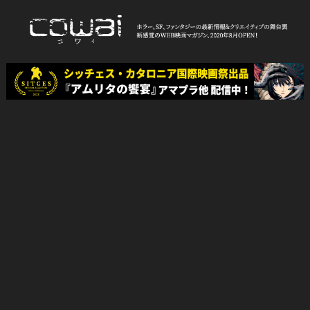
Skip
to
content
WEB映画マガジン「cowai コ
ホラー、SF、ファンタジーの最新情報＆クリエイティブの舞台裏
ワイ」