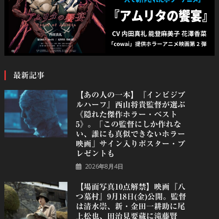
最新記事
【あの人の一本】『インビジブ
ルハーフ』⻄⼭将貴監督が選ぶ
《隠れた傑作ホラー・ベスト
5》。「この監督にしか作れな
い、誰にも真似できないホラー
映画」サイン入りポスター・プ
レゼントも
2026年8月4日
【場面写真10点解禁】映画『八
つ墓村』9月18日(金)公開。監督
は清水崇、新・金田一耕助に尾
上松也、田治見要蔵に滝藤賢