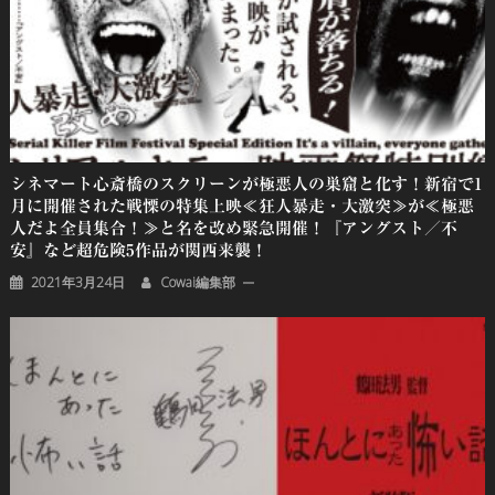
シネマート心斎橋のスクリーンが極悪人の巣窟と化す！新宿で1
月に開催された戦慄の特集上映≪狂人暴走・大激突≫が≪極悪
人だよ全員集合！≫と名を改め緊急開催！『アングスト／不
安』など超危険5作品が関西来襲！
2021年3月24日
Cowai編集部