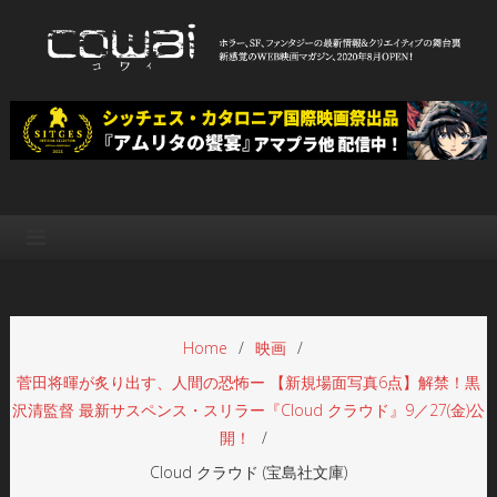
Skip
to
content
WEB映画マガジン「cowai コ
ホラー、SF、ファンタジーの最新情報＆クリエイティブの舞台裏
ワイ」
Home
映画
菅田将暉が炙り出す、人間の恐怖ー 【新規場面写真6点】解禁！黒
沢清監督 最新サスペンス・スリラー『Cloud クラウド』9／27(金)公
開！
Cloud クラウド (宝島社文庫)