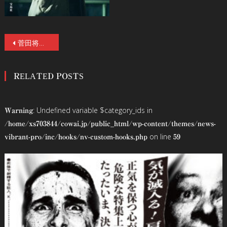
投
菅田将暉が炙り出す、人間の恐怖ー 【新規場面写真6点】解禁！黒沢清監督 最新サスペンス・スリラー『Cloud クラウド』9／27(金)公開！
稿
RELATED POSTS
ナ
ビ
: Undefined variable $category_ids in
Warning
ゲ
/home/xs703844/cowai.jp/public_html/wp-content/themes/news-
on line
vibrant-pro/inc/hooks/nv-custom-hooks.php
59
ー
シ
ョ
ン