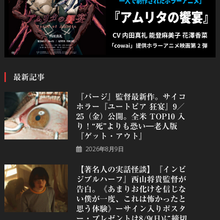
最新記事
『パージ』監督最新作。サイコ
ホラー『ユートピア 狂宴』9／
25（金）公開。全米 TOP10 入
り！“死”よりも恐い―老人版
『ゲット・アウト』
2026年8月9日
【著名人の実話怪談】『インビ
ジブルハーフ』⻄⼭将貴監督が
告白。《あまりお化けを信じな
い僕が一度、これは怖かったと
思う体験》ーサイン入りポスタ
ー・プレゼントは8/9(日)に締切