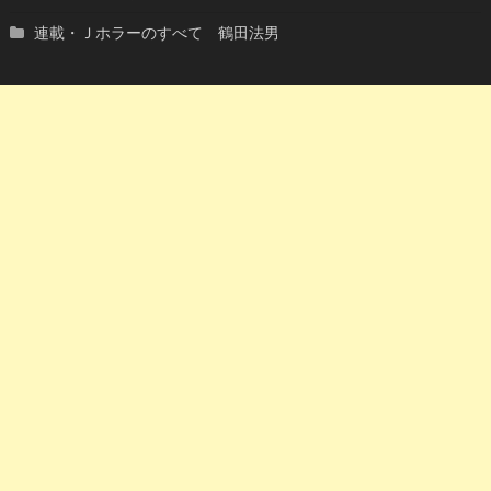
連載・Ｊホラーのすべて 鶴田法男