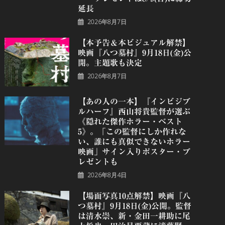
延長
2026年8月7日
【本予告＆本ビジュアル解禁】
映画『八つ墓村』9月18日(金)公
開。主題歌も決定
2026年8月7日
【あの人の一本】『インビジブ
ルハーフ』⻄⼭将貴監督が選ぶ
《隠れた傑作ホラー・ベスト
5》。「この監督にしか作れな
い、誰にも真似できないホラー
映画」サイン入りポスター・プ
レゼントも
2026年8月4日
【場面写真10点解禁】映画『八
つ墓村』9月18日(金)公開。監督
は清水崇、新・金田一耕助に尾