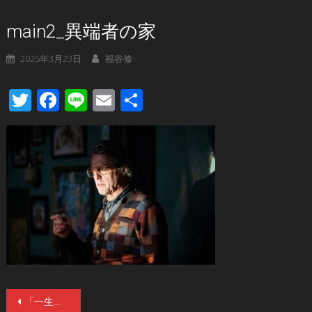
main2_異端者の家
2025年3月23日
福谷修
Twitter
Facebook
Line
Email
共
有
投
「⼀⽣セラピーが必要になる」ヒュー・グラントからの警告？A24製作・注目のサイコスリラー『異端者の家』4/25(金)公開記念！キャスト特別インタビュー解禁！