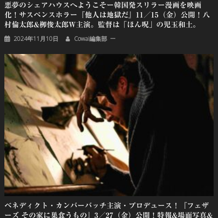
悪夢のシェアハウスへようこそー韓国発スリラー漫画を映画
化！サスペンスホラー『他人は地獄だ』11／15（金）公開！八
村倫太郎&栁俊太郎W主演。監督は「ほん呪」の児玉和土。
2024年11月10日
Cowai編集部
ベネディクト・カンバーバッチ主演・プロデュース！『フェザ
ーズ その家に巣食うもの』3／27（金）公開！特報&場面写真&