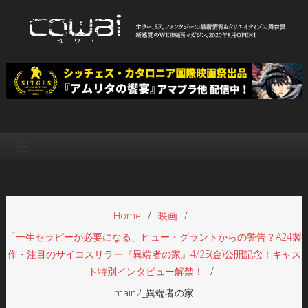
Skip
to
content
WEB映画マガジン「cowai コ
ホラー、SF、ファンタジーの最新情報＆クリエイティブの舞台裏
ワイ」
Home
映画
「⼀⽣セラピーが必要になる」ヒュー・グラントからの警告？A24製
作・注目のサイコスリラー『異端者の家』4/25(金)公開記念！キャス
ト特別インタビュー解禁！
main2_異端者の家