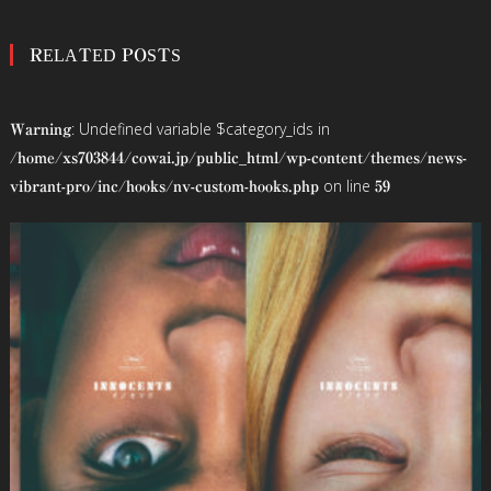
稿
RELATED POSTS
ナ
ビ
: Undefined variable $category_ids in
Warning
ゲ
/home/xs703844/cowai.jp/public_html/wp-content/themes/news-
on line
vibrant-pro/inc/hooks/nv-custom-hooks.php
59
ー
シ
ョ
ン