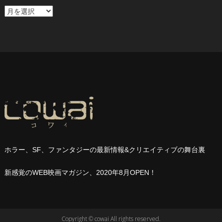
ア
ー
カ
イ
ブ
ホラー、
SF
、ファンタジーの最新情報
&
クリエイティブの舞台裏
新感覚の
WEB
映画マガジン、
2020
年
8
月
OPEN
！
Copyright © cowai All rights reserved.