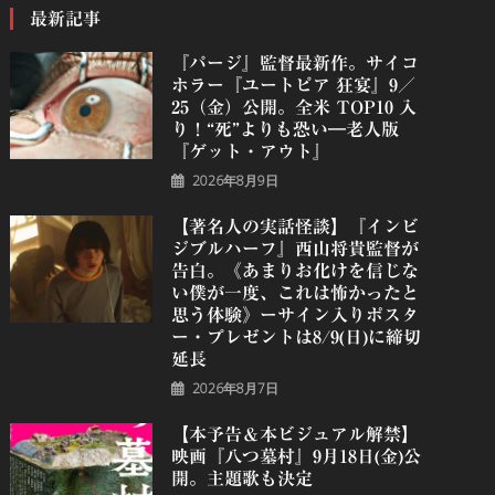
最新記事
『パージ』監督最新作。サイコ
ホラー『ユートピア 狂宴』9／
25（金）公開。全米 TOP10 入
り！“死”よりも恐い―老人版
『ゲット・アウト』
2026年8月9日
【著名人の実話怪談】『インビ
ジブルハーフ』⻄⼭将貴監督が
告白。《あまりお化けを信じな
い僕が一度、これは怖かったと
思う体験》ーサイン入りポスタ
ー・プレゼントは8/9(日)に締切
延長
2026年8月7日
【本予告＆本ビジュアル解禁】
映画『八つ墓村』9月18日(金)公
開。主題歌も決定