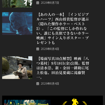
2026年8月7日
【あの人の一本】『インビジブ
ルハーフ』⻄⼭将貴監督が選ぶ
《隠れた傑作ホラー・ベスト
5》。「この監督にしか作れな
い、誰にも真似できないホラー
映画」サイン入りポスター・プ
レゼントも
2026年8月4日
【場面写真10点解禁】映画『八
つ墓村』9月18日(金)公開。監督
は清水崇、新・金田一耕助に尾
上松也、田治見要蔵に滝藤賢
一。
2026年8月4日