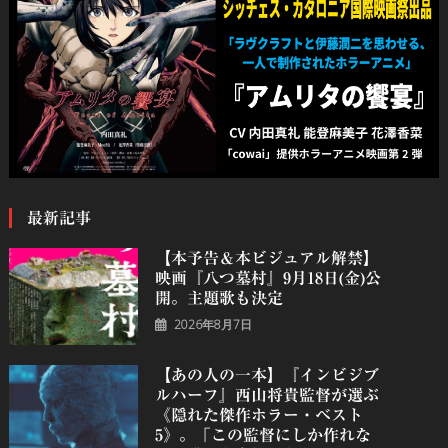
最新記事
【本予告＆本ビジュアル解禁】
映画『八つ墓村』9月18日(金)公
開。主題歌も決定
2026年8月7日
【あの人の一本】『インビジブ
ルハーフ』⻄⼭将貴監督が選ぶ
《隠れた傑作ホラー・ベスト
5》。「この監督にしか作れな