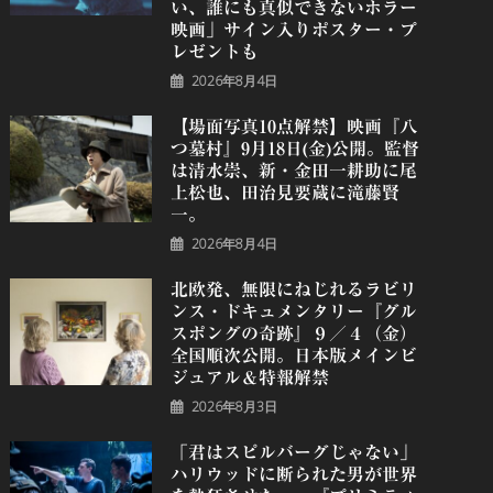
い、誰にも真似できないホラー
映画」サイン入りポスター・プ
レゼントも
2026年8月4日
【場面写真10点解禁】映画『八
つ墓村』9月18日(金)公開。監督
は清水崇、新・金田一耕助に尾
上松也、田治見要蔵に滝藤賢
一。
2026年8月4日
北欧発、無限にねじれるラビリ
ンス・ドキュメンタリー『グル
スポングの奇跡』９／４（金）
全国順次公開。日本版メインビ
ジュアル＆特報解禁
2026年8月3日
「君はスピルバーグじゃない」
ハリウッドに断られた男が世界