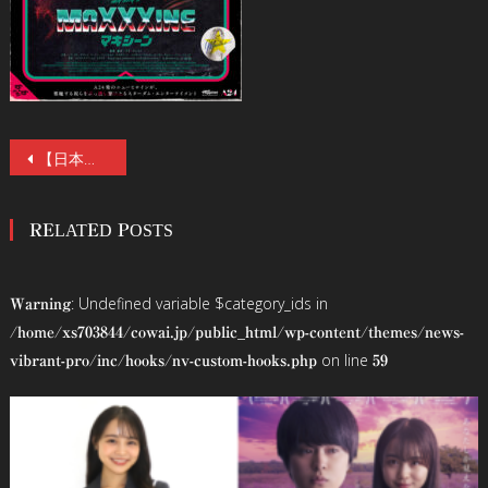
投
【日本版ポスター&本予告解禁！】『X エックス』『Pearl パール』に続く、ミア・ゴス主演の最新ホラー『MaXXXine マキシーン』6／6(金)公開！
稿
RELATED POSTS
ナ
ビ
: Undefined variable $category_ids in
Warning
ゲ
/home/xs703844/cowai.jp/public_html/wp-content/themes/news-
on line
vibrant-pro/inc/hooks/nv-custom-hooks.php
59
ー
シ
ョ