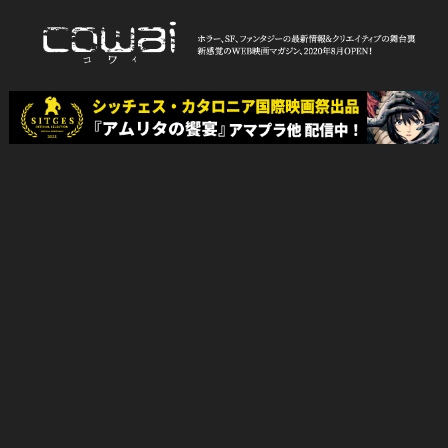
Skip
to
content
WEB映画マガジン「cowai コ
ホラー、SF、ファンタジーの最新情報＆クリエイティブの舞台裏
ワイ」