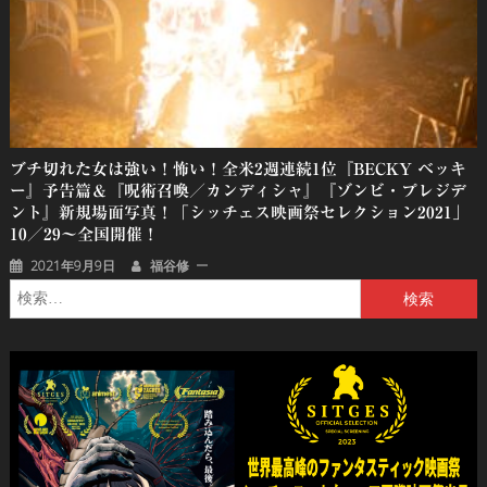
ブチ切れた女は強い！怖い！全米2週連続1位『BECKY ベッキ
ー』予告篇＆『呪術召喚／カンディシャ』『ゾンビ・プレジデ
ント』新規場面写真！「シッチェス映画祭セレクション2021」
10／29～全国開催！
2021年9月9日
福谷修
検
索: