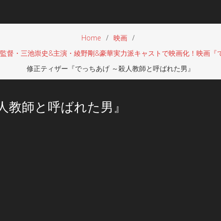
Home
映画
督・三池崇史&主演・綾野剛&豪華実力派キャストで映画化！映画『でっち
修正ティザー『でっちあげ ～殺人教師と呼ばれた男』
人教師と呼ばれた男』