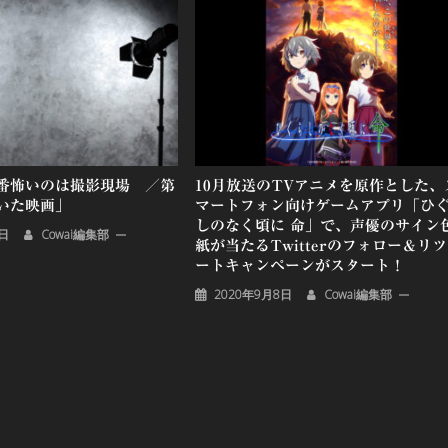
番怖いのは撮影現場 ／第
10月放送のTVアニメを原作とした、
いた映画」
マートフォン向けゲームアプリ「ひ
しのなく頃に 命」で、声優のサイン
9日
Cowai編集部
紙が当たるTwitterのフォロー＆リ
ートキャンペーンがスタート！
2020年9月8日
Cowai編集部