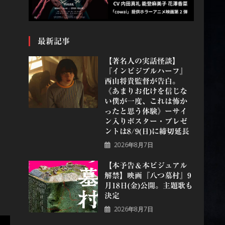
最新記事
【著名人の実話怪談】
『インビジブルハーフ』
⻄⼭将貴監督が告白。
《あまりお化けを信じな
い僕が一度、これは怖か
ったと思う体験》ーサイ
ン入りポスター・プレゼ
ントは8/9(日)に締切延長
2026年8月7日
【本予告＆本ビジュアル
解禁】映画『八つ墓村』9
月18日(金)公開。主題歌も
決定
2026年8月7日