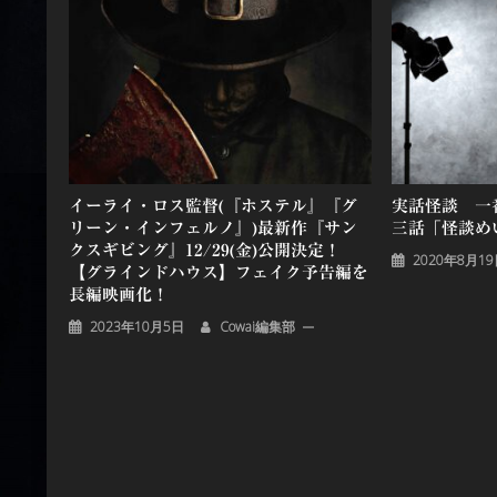
ー
シ
ョ
ン
イーライ・ロス監督(『ホステル』『グ
実話怪談 一
リーン・インフェルノ』)最新作『サン
三話「怪談め
クスギビング』12/29(金)公開決定！
2020年8月1
【グラインドハウス】フェイク予告編を
長編映画化！
2023年10月5日
Cowai編集部