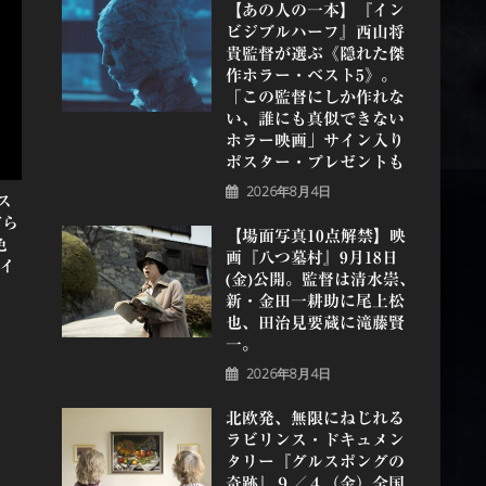
【あの人の一本】『イン
ビジブルハーフ』⻄⼭将
貴監督が選ぶ《隠れた傑
作ホラー・ベスト5》。
「この監督にしか作れな
い、誰にも真似できない
ホラー映画」サイン入り
ポスター・プレゼントも
2026年8月4日
ス
ぐら
【場面写真10点解禁】映
色
画『八つ墓村』9月18日
ツイ
(金)公開。監督は清水崇、
新・金田一耕助に尾上松
也、田治見要蔵に滝藤賢
一。
2026年8月4日
北欧発、無限にねじれる
ラビリンス・ドキュメン
タリー『グルスポングの
奇跡』９／４（金）全国