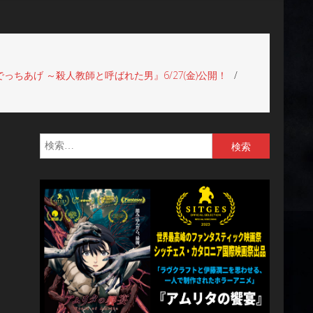
あげ ～殺人教師と呼ばれた男』6/27(金)公開！
検
索: