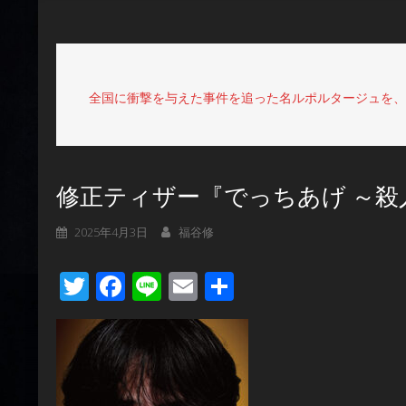
全国に衝撃を与えた事件を追った名ルポルタージュを、監
修正ティザー『でっちあげ ～殺
2025年4月3日
福谷修
Twitter
Facebook
Line
Email
共
有