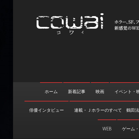
Skip
to
content
WEB映画マガジン「cowai
ホラー、SF、ファンタジーの最新情報＆クリエイティブの舞
ホーム
新着記事
映画
イベント・
俳優インタビュー
連載・Ｊホラーのすべて 鶴田
WEB
ゲーム