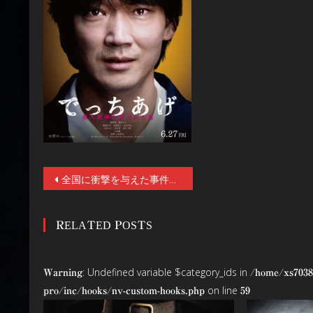
投
全国に衝撃を与えた事件を追った名ルポルタージュを、監督・三池崇史&主演・綾野剛&豪華実力派キャストで映画化！映画『でっちあげ ～殺人教師と呼ばれた男』6/27(金)公開！
稿
RELATED POSTS
ナ
ビ
: Undefined variable $category_ids in
Warning
/home/xs7038
ゲ
on line
pro/inc/hooks/nv-custom-hooks.php
59