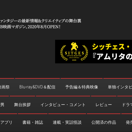
 コワイ」
台裏
映画祭
Blu-ray&DVD＆配信
予告編＆特典映像
単独インタ
法男
舞台挨拶
インタビュー・コメント
レビュー
ドラ
・アプリ
書籍・雑誌
連載・実話怪談
公開済の作品
発売