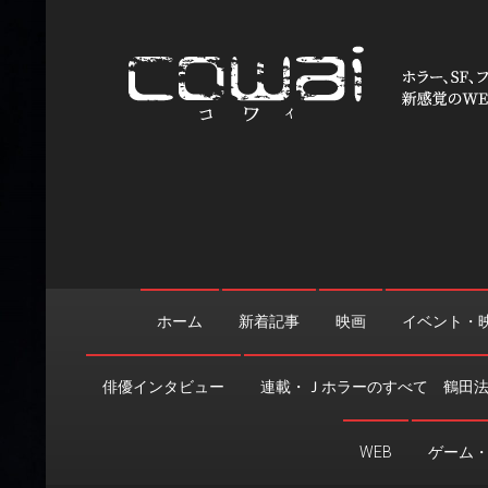
Skip
to
content
WEB映画マガジン「cowai
ホラー、SF、ファンタジーの最新情報＆クリエイティブの舞
ホーム
新着記事
映画
イベント・
俳優インタビュー
連載・Ｊホラーのすべて 鶴田
WEB
ゲーム