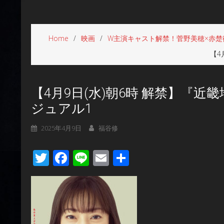
Home
映画
W主演キャスト解禁！菅野美穂×赤楚
【4
【4月9日(水)朝6時 解禁】『
ジュアル1
2025年4月9日
福谷修
Twitter
Facebook
Line
Email
共
有