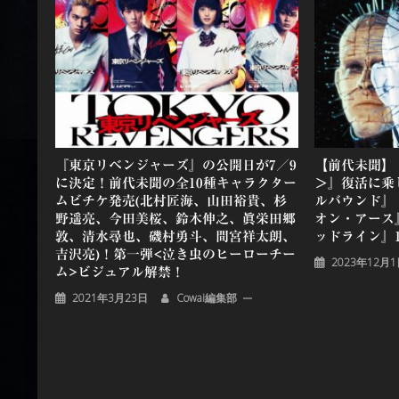
ー
シ
ョ
ン
『東京リベンジャーズ』の公開日が7／9
【前代未聞】
に決定！前代未聞の全10種キャラクター
＞』復活に乗
ムビチケ発売(北村匠海、山田裕貴、杉
ルバウンド』
野遥亮、今田美桜、鈴木伸之、眞栄田郷
オン・アース
敦、清水尋也、磯村勇斗、間宮祥太朗、
ッドライン』1
吉沢亮)！第一弾<泣き虫のヒーローチー
2023年12月
ム>ビジュアル解禁！
2021年3月23日
Cowai編集部