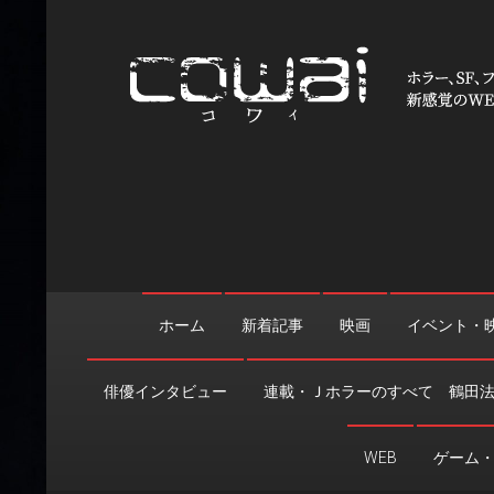
Skip
to
content
WEB映画マガジン「cowai
ホラー、SF、ファンタジーの最新情報＆クリエイティブの舞
ホーム
新着記事
映画
イベント・
俳優インタビュー
連載・Ｊホラーのすべて 鶴田
WEB
ゲーム