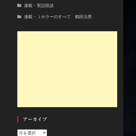
連載・実話怪談
連載・Ｊホラーのすべて 鶴田法男
アーカイブ
ア