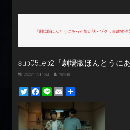
『劇場版ほんとうにあった怖い話～ゾクッ事故物件芸
sub05_ep2『劇場版ほんと
2025年7月10日
福谷修
Twitter
Facebook
Line
Email
共
有