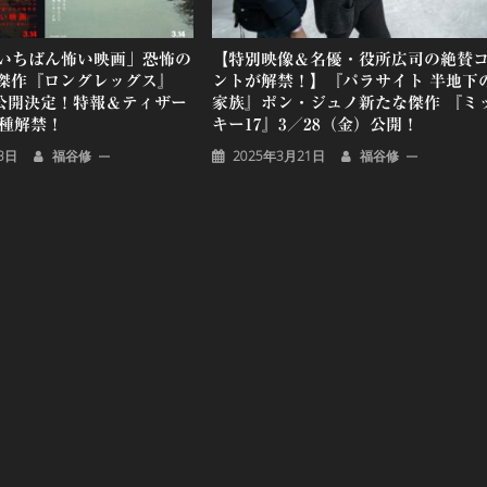
でいちばん怖い映画」恐怖の
【特別映像＆名優・役所広司の絶賛
傑作『ロングレッグス』
ントが解禁！】『パラサイト 半地下
日本公開決定！特報＆ティザー
家族』ポン・ジュノ新たな傑作 『ミ
 種解禁！
キー17』3／28（金）公開！
3日
福谷修
2025年3月21日
福谷修