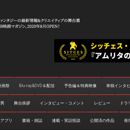
 コワイ」
台裏
映画祭
Blu-ray&DVD＆配信
予告編＆特典映像
単独インタ
法男
舞台挨拶
インタビュー・コメント
レビュー
ドラ
・アプリ
書籍・雑誌
連載・実話怪談
公開済の作品
発売