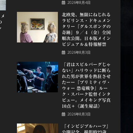
2026年8月4日
北欧発、無限にねじれる
コメ
ラビリンス・ドキュメン
の
タリー『グルスポングの
ッ
奇跡』９／４（金）全国
順次公開。日本版メイン
ビジュアル＆特報解禁
2026年8月3日
「君はスピルバーグじゃ
ない」ハリウッドに断ら
れた男が世界を熱狂させ
たーー『プリミティヴ・
ウォー 恐⻯戦争』ルー
ク・スパーク監督インタ
ビュー。メイキング写真
10点＋《誕⽣秘話》
2026年8月3日
『インビジブルハーフ』
公開記念。撮影時23歳、