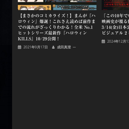
【まさかのコミカライズ！】まんが『ハ
「この10年
ロウィン』爆誕！これさえ読めば前作ま
映画史が覆る
での流れがざっくりわかる！全米 No.1
3/14(金)
ヒットシリーズ最新作『ハロウィン
ビジュアル 2
KILLS』10/29公開！
2024年12月1
2021年9月17日
成田真澄