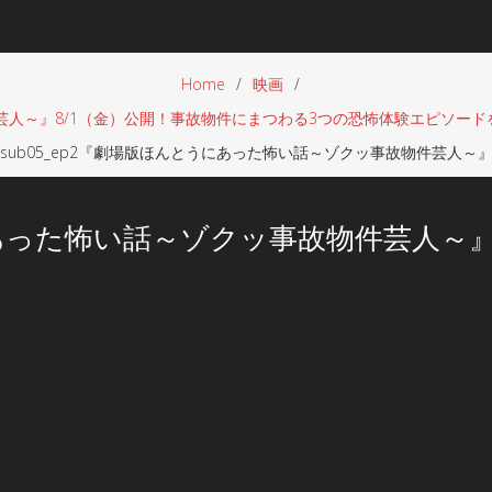
Home
映画
人～』8/1（金）公開！事故物件にまつわる3つの恐怖体験エピソー
sub05_ep2『劇場版ほんとうにあった怖い話～ゾクッ事故物件芸人～
うにあった怖い話～ゾクッ事故物件芸人～