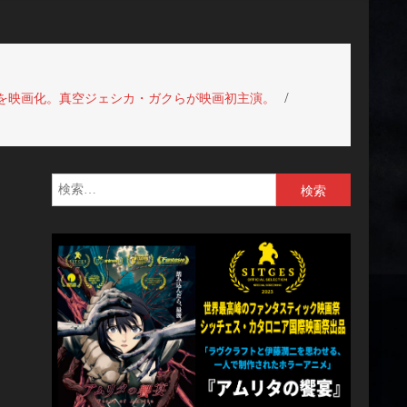
ドを映画化。真空ジェシカ・ガクらが映画初主演。
』
検
』
索: