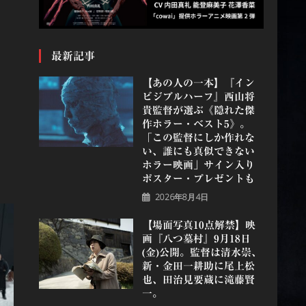
最新記事
【あの人の一本】『イン
ビジブルハーフ』⻄⼭将
貴監督が選ぶ《隠れた傑
作ホラー・ベスト5》。
「この監督にしか作れな
い、誰にも真似できない
ホラー映画」サイン入り
ポスター・プレゼントも
2026年8月4日
【場面写真10点解禁】映
画『八つ墓村』9月18日
(金)公開。監督は清水崇、
新・金田一耕助に尾上松
也、田治見要蔵に滝藤賢
一。