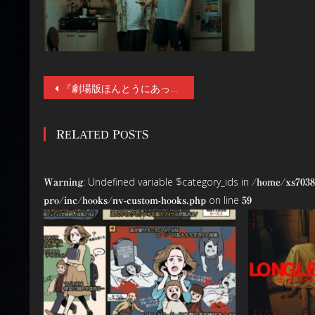
投
『劇場版ほんとうにあった怖い話～ゾクッ事故物件芸人～』8/1（金）公開！事故物件にまつわる3つの恐怖体験エピソードを映画化。真空ジェシカ・ガクらが映画初主演。
稿
RELATED POSTS
ナ
ビ
: Undefined variable $category_ids in
Warning
/home/xs7038
ゲ
on line
pro/inc/hooks/nv-custom-hooks.php
59
ー
シ
ョ
ン