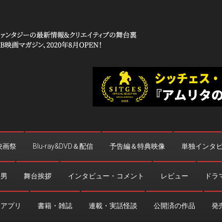
 コワイ」
台裏
映画祭
Blu-ray&DVD＆配信
予告編＆特典映像
単独インタ
法男
舞台挨拶
インタビュー・コメント
レビュー
ドラ
・アプリ
書籍・雑誌
連載・実話怪談
公開済の作品
発売