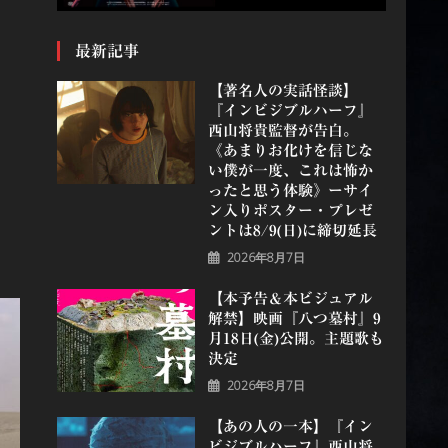
最新記事
【著名人の実話怪談】
『インビジブルハーフ』
⻄⼭将貴監督が告白。
《あまりお化けを信じな
い僕が一度、これは怖か
ったと思う体験》ーサイ
ン入りポスター・プレゼ
ントは8/9(日)に締切延長
2026年8月7日
【本予告＆本ビジュアル
解禁】映画『八つ墓村』9
月18日(金)公開。主題歌も
決定
2026年8月7日
【あの人の一本】『イン
ビジブルハーフ』⻄⼭将