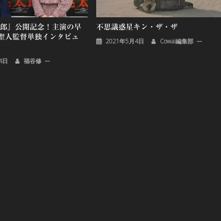
太郎』公開記念！主演の早
不思議惑星キン・ザ・ザ
聖人監督単独インタビュ
2021年5月4日
Cowai編集部
4日
福谷修