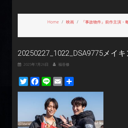
Home
映画
『事故物件』前作主演・
20250227_1022_DSA9775メイ
2025年7月26日
福谷修
Twitter
Facebook
Line
Email
共
有