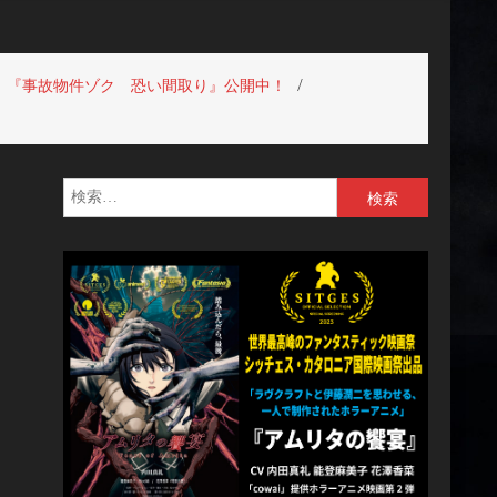
】『事故物件ゾク 恐い間取り』公開中！
検
索: