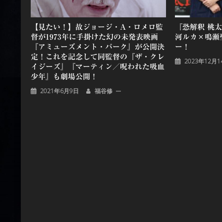
【見たい！】故ジョージ・A・ロメロ監
『恐解釈 桃
督が1973年に手掛けた幻の未発表映画
河ルカ×鳴瀬
『アミューズメント・パーク』が公開決
ー！
定！これを記念して同監督の『ザ・クレ
2023年12月1
イジーズ』『マーティン／呪われた吸血
少年』も劇場公開！
2021年6月9日
福谷修