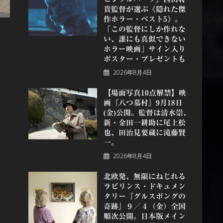
貴監督が選ぶ《隠れた傑
作ホラー・ベスト5》。
「この監督にしか作れな
い、誰にも真似できない
ホラー映画」サイン入り
ポスター・プレゼントも
2026年8月4日
【場面写真10点解禁】映
画『八つ墓村』9月18日
(金)公開。監督は清水崇、
新・金田一耕助に尾上松
也、田治見要蔵に滝藤賢
一。
2026年8月4日
北欧発、無限にねじれる
ラビリンス・ドキュメン
タリー『グルスポングの
奇跡』９／４（金）全国
順次公開。日本版メイン