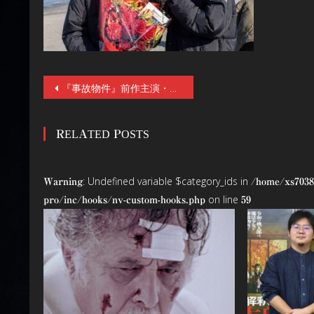
投
『事故物件』前作主演・亀梨和也が本人役で出演！【新場面写真2点＆メイキング写真3点解禁！】『事故物件ゾク 恐い間取り』公開中！
稿
RELATED POSTS
ナ
ビ
: Undefined variable $category_ids in
Warning
/home/xs7038
ゲ
on line
pro/inc/hooks/nv-custom-hooks.php
59
ー
シ
ョ
ン