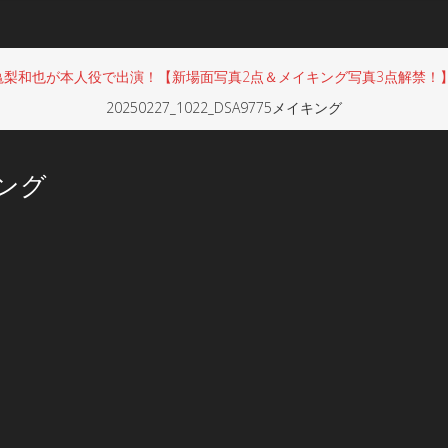
亀梨和也が本人役で出演！【新場面写真2点＆メイキング写真3点解禁！
20250227_1022_DSA9775メイキング
キング