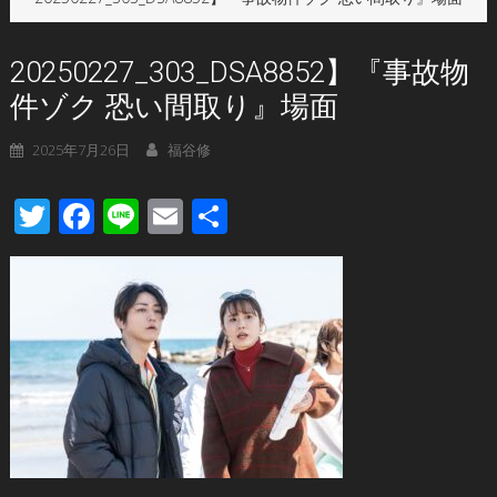
20250227_303_DSA8852】『事故物
件ゾク 恐い間取り』場面
2025年7月26日
福谷修
Twitter
Facebook
Line
Email
共
有