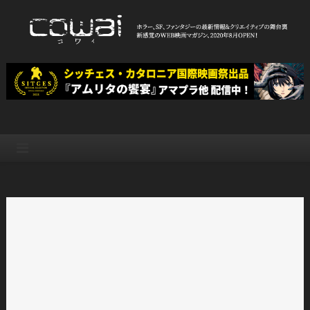
Skip
to
content
WEB映画マガジン「cowai コ
ホラー、SF、ファンタジーの最新情報＆クリエイティブの舞台裏
ワイ」