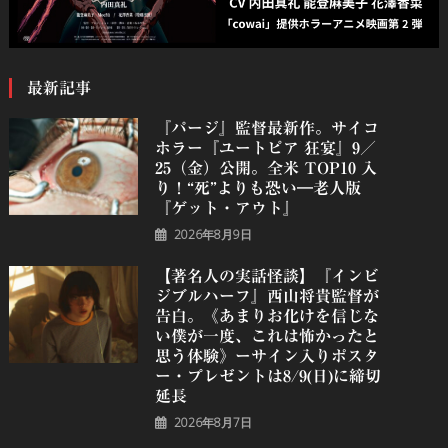
最新記事
『パージ』監督最新作。サイコ
ホラー『ユートピア 狂宴』9／
25（金）公開。全米 TOP10 入
り！“死”よりも恐い―老人版
『ゲット・アウト』
2026年8月9日
【著名人の実話怪談】『インビ
ジブルハーフ』⻄⼭将貴監督が
告白。《あまりお化けを信じな
い僕が一度、これは怖かったと
思う体験》ーサイン入りポスタ
ー・プレゼントは8/9(日)に締切
延長
2026年8月7日