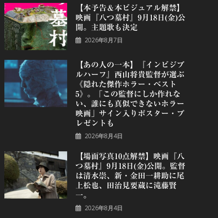
【本予告＆本ビジュアル解禁】
映画『八つ墓村』9月18日(金)公
開。主題歌も決定
2026年8月7日
【あの人の一本】『インビジブ
ルハーフ』⻄⼭将貴監督が選ぶ
《隠れた傑作ホラー・ベスト
5》。「この監督にしか作れな
い、誰にも真似できないホラー
映画」サイン入りポスター・プ
レゼントも
2026年8月4日
【場面写真10点解禁】映画『八
つ墓村』9月18日(金)公開。監督
は清水崇、新・金田一耕助に尾
上松也、田治見要蔵に滝藤賢
一。
2026年8月4日