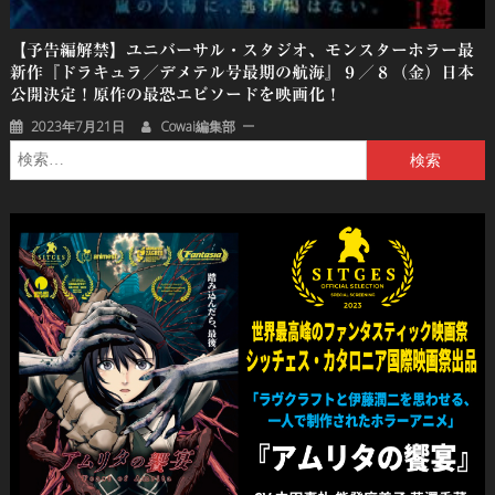
【予告編解禁】ユニバーサル・スタジオ、モンスターホラー最
新作『ドラキュラ／デメテル号最期の航海』９／８（金）日本
公開決定！原作の最恐エピソードを映画化！
2023年7月21日
Cowai編集部
検
索: