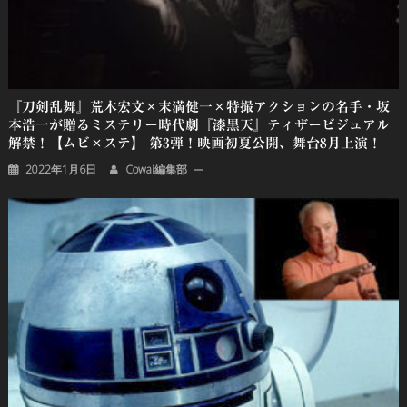
『刀剣乱舞』荒木宏文×末満健一×特撮アクションの名手・坂
本浩一が贈るミステリー時代劇『漆黒天』ティザービジュアル
解禁！【ムビ×ステ】 第3弾！映画初夏公開、舞台8月上演！
2022年1月6日
Cowai編集部