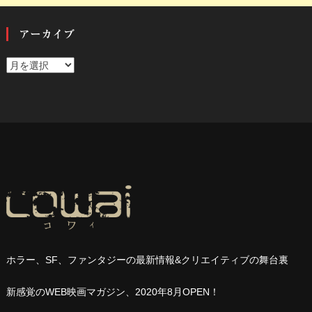
アーカイブ
ア
ー
カ
イ
ブ
ホラー、
SF
、ファンタジーの最新情報
&
クリエイティブの舞台裏
新感覚の
WEB
映画マガジン、
2020
年
8
月
OPEN
！