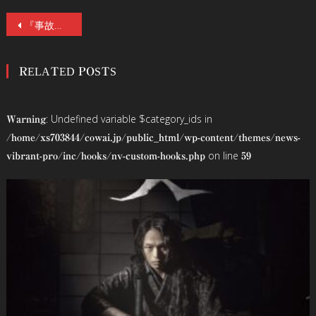
投
『事故物件』前作主演・亀梨和也が本人役で出演！【新場面写真2点＆メイキング写真3点解禁！】『事故物件ゾク 恐い間取り』公開中！
稿
RELATED POSTS
ナ
ビ
: Undefined variable $category_ids in
Warning
ゲ
/home/xs703844/cowai.jp/public_html/wp-content/themes/news-
on line
vibrant-pro/inc/hooks/nv-custom-hooks.php
59
ー
シ
ョ
ン