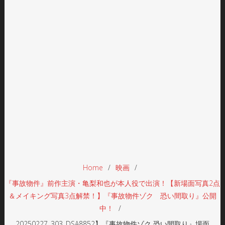
Home
映画
『事故物件』前作主演・亀梨和也が本人役で出演！【新場面写真2点
＆メイキング写真3点解禁！】『事故物件ゾク 恐い間取り』公開
中！
20250227_303_DSA8852】『事故物件ゾク 恐い間取り』場面