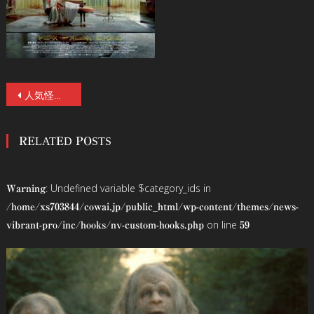
投
人気怪談師・夜馬裕、牛抱せん夏の推薦コメント到着！ジェラルメ国際ファンタスティカ映画祭グランプリ！ポルトガル伝来のマザコンホラー『アメリアの息子たち』10／25（土）公開！
稿
RELATED POSTS
ナ
ビ
: Undefined variable $category_ids in
Warning
ゲ
/home/xs703844/cowai.jp/public_html/wp-content/themes/news-
on line
vibrant-pro/inc/hooks/nv-custom-hooks.php
59
ー
シ
ョ