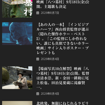
映画『八つ墓村』9月18日(金)公
開。主題歌も決定
2026年8月7日
【あの人の一本】『インビジブ
ルハーフ』⻄⼭将貴監督が選ぶ
《隠れた傑作ホラー・ベスト
5》。「この監督にしか作れな
い、誰にも真似できないホラー
映画」サイン入りポスター・プ
レゼントも
2026年8月4日
【場面写真10点解禁】映画『八
つ墓村』9月18日(金)公開。監督
は清水崇、新・金田一耕助に尾
上松也、田治見要蔵に滝藤賢
一。
2026年8月4日
北欧発、無限にねじれるラビリ