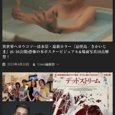
異世界ヘヨウコソ…清水崇・最新ホラー『忌怪島／きかいじ
ま』(6/16公開)恐怖の本ポスタービジュアル&場⾯写真10点解
禁！
2023年4月26日
Cowai編集部