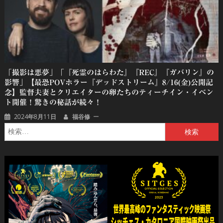
「撮影は悪夢」「『死霊のはらわた』『REC』『ガバリン』の
影響」【最恐POVホラー『デッドストリーム』8/16(金)公開記
念】監督夫妻とクリエイターの卵たちのティーチイン・イベン
ト開催！驚きの秘話が続々！
2024年8月11日
福谷修
検
索: