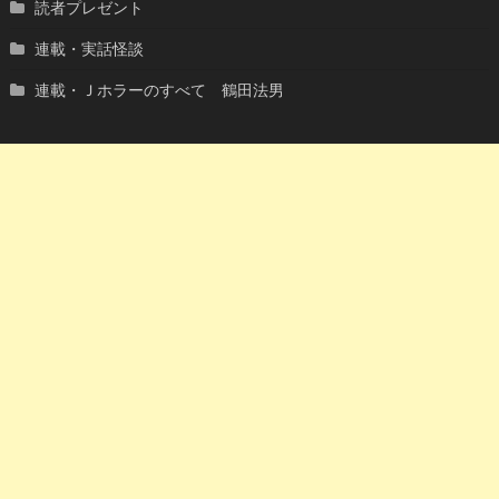
読者プレゼント
連載・実話怪談
連載・Ｊホラーのすべて 鶴田法男