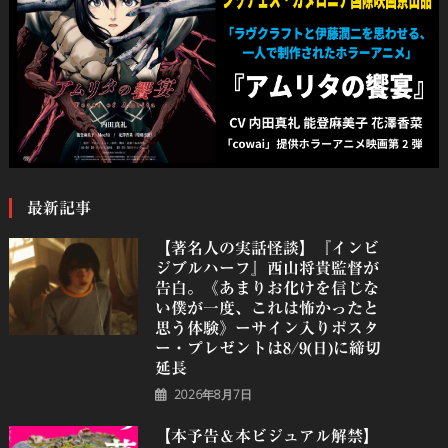
最新記事
【著名人の実話怪談】『インビ
ジブルハーフ』⻄⼭将貴監督が
告白。《あまりお化けを信じな
い僕が一度、これは怖かったと
思う体験》ーサイン入りポスタ
ー・プレゼントは8/9(日)に締切
延長
2026年8月7日
【本予告＆本ビジュアル解禁】