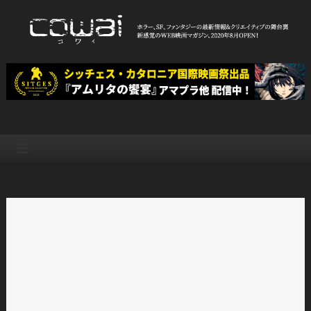
Skip
to
content
WEB映画マガジン「cowai コ
ホラー、SF、ファンタジーの最新情報＆クリエイティブの舞台裏
ワイ」