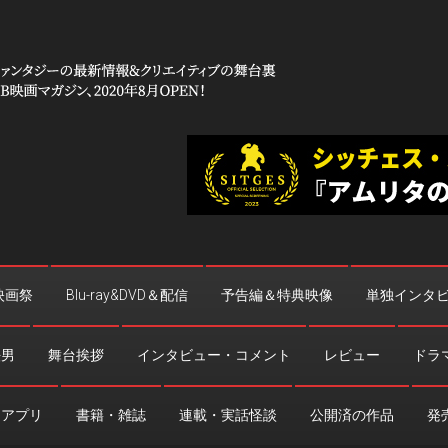
 コワイ」
台裏
映画祭
Blu-ray&DVD＆配信
予告編＆特典映像
単独インタ
法男
舞台挨拶
インタビュー・コメント
レビュー
ドラ
・アプリ
書籍・雑誌
連載・実話怪談
公開済の作品
発売