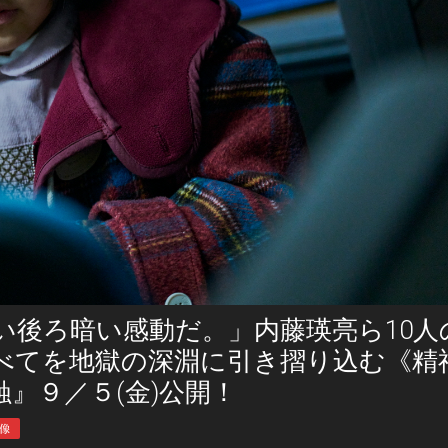
い後ろ暗い感動だ。」内藤瑛亮ら10人
べてを地獄の深淵に引き摺り込む《精
』９／５(金)公開！
像