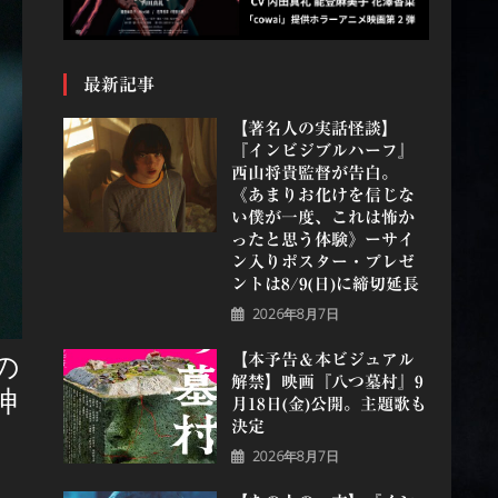
最新記事
【著名人の実話怪談】
『インビジブルハーフ』
⻄⼭将貴監督が告白。
《あまりお化けを信じな
い僕が一度、これは怖か
ったと思う体験》ーサイ
ン入りポスター・プレゼ
ントは8/9(日)に締切延長
2026年8月7日
の
【本予告＆本ビジュアル
解禁】映画『八つ墓村』9
神
月18日(金)公開。主題歌も
決定
2026年8月7日