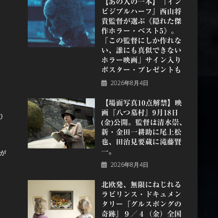
【あの人の一本】『イン
ビジブルハーフ』⻄⼭将
貴監督が選ぶ《隠れた傑
作ホラー・ベスト5》。
「この監督にしか作れな
い、誰にも真似できない
ホラー映画」サイン入り
ポスター・プレゼントも
2026年8月4日
【場面写真10点解禁】映
画『八つ墓村』9月18日
り
(金)公開。監督は清水崇、
新・金田一耕助に尾上松
也、田治見要蔵に滝藤賢
一。
が
2026年8月4日
北欧発、無限にねじれる
ラビリンス・ドキュメン
タリー『グルスポングの
奇跡』９／４（金）全国