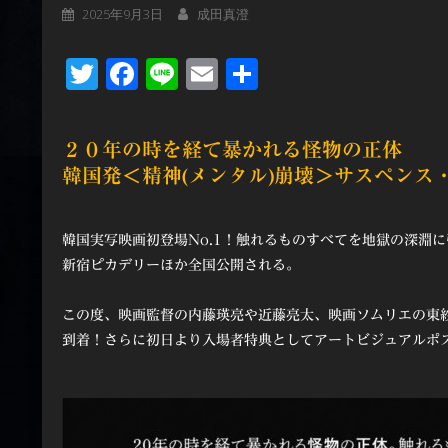
2025年9月3日
成田真澄
Twitter
Facebook
Line
Email
共
有
２０年の時を経て暴かれる怪物の正体
韓国発＜精神(メンタル)崩壊＞サスペンス
韓国実写映画初登場No.1！触れるものすべてを地獄の深淵
新宿ピカデリーほか全国公開される。
この度、映画監督の内藤瑛亮や近藤亮太、映画ソムリエの東紗
到着！さらに初日より入場者特典としてアートビジュアルポ