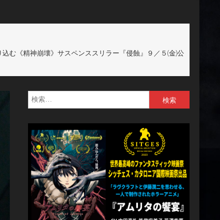
込む《精神崩壊》サスペンススリラー『侵蝕』９／５(金)公
検
索: