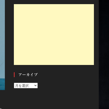
アーカイブ
ア
ー
カ
イ