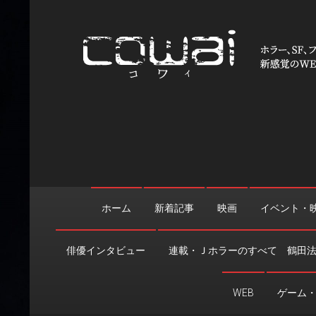
Skip
to
content
WEB映画マガジン「cowai
ホラー、SF、ファンタジーの最新情報＆クリエイティブの舞
ホーム
新着記事
映画
イベント・
俳優インタビュー
連載・Ｊホラーのすべて 鶴田
WEB
ゲーム