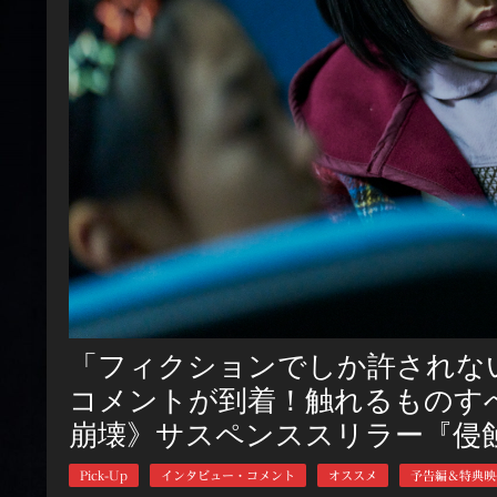
「フィクションでしか許されな
コメントが到着！触れるものす
崩壊》サスペンススリラー『侵蝕
Pick-Up
インタビュー・コメント
オススメ
予告編＆特典映