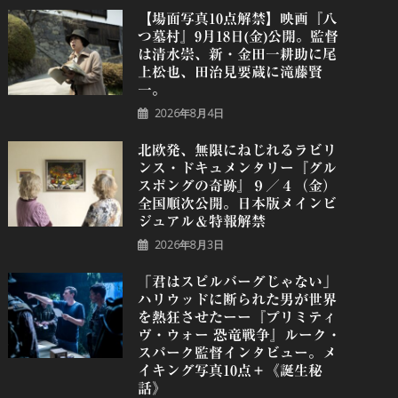
【場面写真10点解禁】映画『八
つ墓村』9月18日(金)公開。監督
は清水崇、新・金田一耕助に尾
上松也、田治見要蔵に滝藤賢
一。
2026年8月4日
北欧発、無限にねじれるラビリ
ンス・ドキュメンタリー『グル
スポングの奇跡』９／４（金）
全国順次公開。日本版メインビ
ジュアル＆特報解禁
2026年8月3日
「君はスピルバーグじゃない」
ハリウッドに断られた男が世界
を熱狂させたーー『プリミティ
ヴ・ウォー 恐⻯戦争』ルーク・
スパーク監督インタビュー。メ
イキング写真10点＋《誕⽣秘
話》