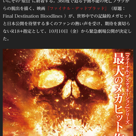
いにその“原点”に終着する。360度で迫る予測不能の死亡フラグか
らの脱出を描く、映画
『ファイナル・デッドブラッド』
（原題：
Final Destination Bloodlines ）が、世界中での記録的メガヒット
と日本公開を待望する多くのファンの熱い声を受け、期待を裏切ら
ないR18+指定として、10月10日（金）から緊急劇場公開が決定し
た。