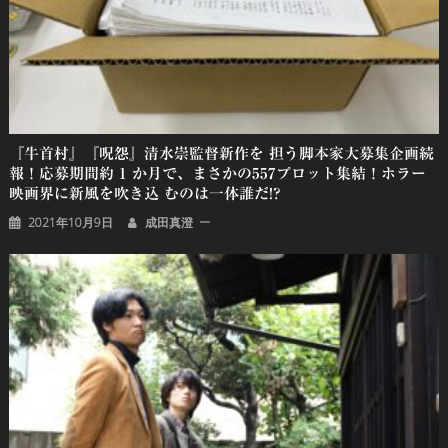
ン
『牛首村』『呪怨』清水崇監督新作を 担う脚本家大募集企画続
報！応募期間約 1 か月で、まさかの557プロット集結！ホラー
映画界に新風を吹き込 むのは一体誰だ!?
2021年10月9日
成田真澄