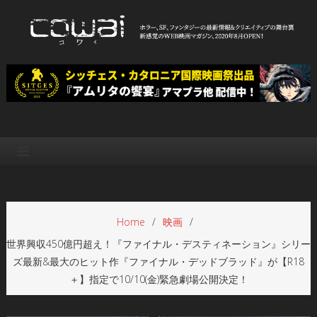
Skip
to
content
WEB映画マガジン「cowai コ
ホラー、SF、ファンタジーの最新情報＆クリエイティブの舞台裏
ワイ」
Home
映画
世界興収450億円超え！『ファイナル・デスティネーション』シリー
ズ最新&最大のヒット作『ファイナル・デッドブラッド』が【R18
＋】指定で10/10(金)緊急劇場公開決定！