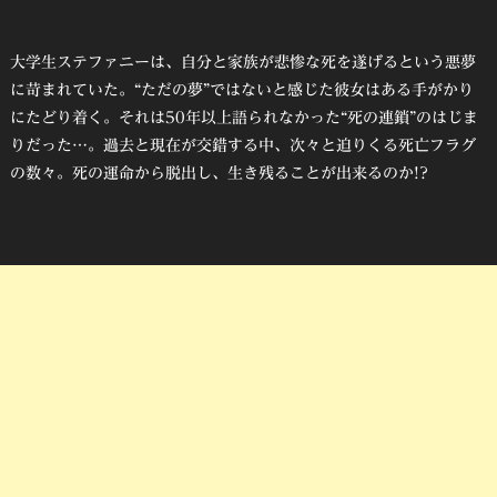
大学生ステファニーは、自分と家族が悲惨な死を遂げるという悪夢
に苛まれていた。“ただの夢”ではないと感じた彼女はある手がかり
にたどり着く。それは50年以上語られなかった“死の連鎖”のはじま
りだった…。過去と現在が交錯する中、次々と迫りくる死亡フラグ
の数々。死の運命から脱出し、生き残ることが出来るのか!?