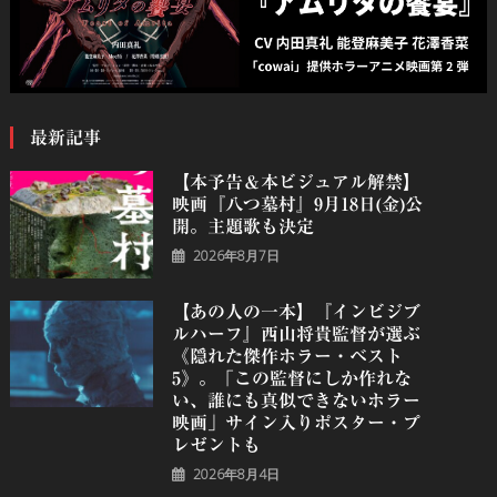
最新記事
【本予告＆本ビジュアル解禁】
映画『八つ墓村』9月18日(金)公
開。主題歌も決定
2026年8月7日
【あの人の一本】『インビジブ
ルハーフ』⻄⼭将貴監督が選ぶ
《隠れた傑作ホラー・ベスト
5》。「この監督にしか作れな
い、誰にも真似できないホラー
映画」サイン入りポスター・プ
レゼントも
2026年8月4日