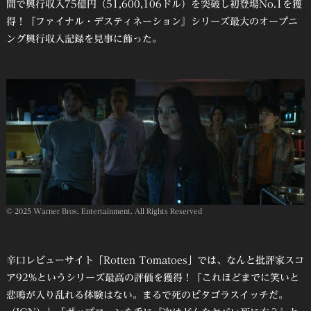
間で興行収入75億円（51,600,106ドル）を突破し初登場No.1を獲
得！『ファイナル・デスティネーション』シリーズ最大のオープニ
ング興行収入記録を見事に飾った。
© 2025 Warner Bros. Entertainment. All Rights Reserved
辛口レビューサイト「Rotten Tomatoes」では、なんと批評家スコ
ア92%というシリーズ最高の評価を獲得！「これほどまでに笑いと
悲鳴が入り乱れる体験はない。まるで死のピタゴラスイッチだ。