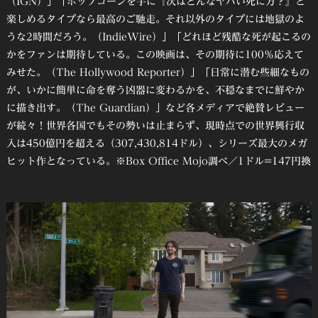
（IGN）」「ポップコーンを手に『次はどんなヤバい死に方？』と
楽しめるタイプなら最高のご馳走。それ以外のタイプには地獄のよ
うな2時間だろう。（IndieWire）」「どれほど残酷な死が起こるの
かをファンは期待している。この映画は、その期待に100％応えて
みせた。（The Hollywood Reporter）」「日常に潜む些細なもの
が、いかに簡単に命を奪う凶器に変わるかを、不穏なまでに鮮やか
に描き出す。（The Guardian）」など各メディアで絶賛レビュー
が続々！世界各国でもその勢いは止まらず、現時点での世界興行収
入は450億円を超える（307,430,814ドル）、シリーズ最大のメガ
ヒット作となっている。※Box Office Mojo調べ／1ドル=147円換