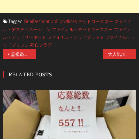
Tagged
FinalDestinationBloodlines
デッドコースター
ファイナ
ル・デスティネーション
ファイナル・デッドコースター
ファイナ
ル・デッドサーキット
ファイナル・デッドブラッド
ファイナル・デ
ッドブリッジ
死亡フラグ
投
霊視鑑定で邦題が決定！ゴシック超常サスペンスホラー『視える』11/7(金)公開！ポスター&新規場面写真9点解禁！
大人気ホラーアンソロジー『V/H/S』シリーズ未公開作『V/H/S 99』『V/H/S 85』公開日決定！日本版ビジュアル、場面写真10点解禁！
稿
RELATED POSTS
ナ
ビ
ゲ
ー
シ
ョ