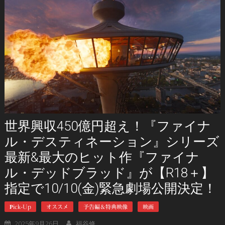
世界興収450億円超え！『ファイナ
ル・デスティネーション』シリーズ
最新&最大のヒット作『ファイナ
ル・デッドブラッド』が【R18＋】
指定で10/10(金)緊急劇場公開決定！
Pick-Up
オススメ
予告編＆特典映像
映画
2025年9月26日
福谷修