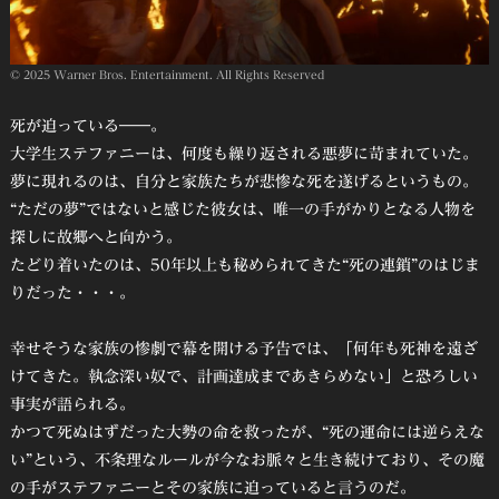
© 2025 Warner Bros. Entertainment. All Rights Reserved
死が迫っている――。
大学生ステファニーは、何度も繰り返される悪夢に苛まれていた。
夢に現れるのは、自分と家族たちが悲惨な死を遂げるというもの。
“ただの夢”ではないと感じた彼女は、唯一の手がかりとなる人物を
探しに故郷へと向かう。
たどり着いたのは、50年以上も秘められてきた“死の連鎖”のはじま
りだった・・・。
幸せそうな家族の惨劇で幕を開ける予告では、「何年も死神を遠ざ
けてきた。執念深い奴で、計画達成まであきらめない」と恐ろしい
事実が語られる。
かつて死ぬはずだった大勢の命を救ったが、“死の運命には逆らえな
い”という、不条理なルールが今なお脈々と生き続けており、その魔
の手がステファニーとその家族に迫っていると言うのだ。