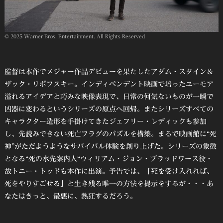
© 2025 Warner Bros. Entertainment. All Rights Reserved
監督は本作でメジャー作品デビューを果たしたアダム・スタイン＆
ザック・リポフスキー。インディペンデント映画で培ったユーモア
溢れるアイデアと巧みな映像表現で、日常の何気ないものが一瞬で
凶器に変わるというシリーズの原点へ回帰。またシリーズすべての
キャラクター造形を手掛けてきたジェフリー・レディックも参加
し、先読みできない死亡フラグのパズルを構築。まるで映画館に“死
神”がただようようなサバイバル体験を創り上げた。シリーズの象徴
となる“死の水先案内人“ウィリアム・ジョン・ブラッドワース役・
故トニー・トッドも本作に出演。予告では、「死を受け入れれば、
死をやりすごせる」と生き残る唯一の方法を提示をするが・・・あ
なたはきっと、最悪に、熱狂するだろう。