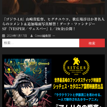
『ゴジラ-1.0』山崎貴監督、ヒグチユウコ、歌広場淳ほか著名人
らのコメント＆追加場面写真解禁！ダーク・ファンタジー
SF『VESPER／ヴェスパー』1／19(金)公開！
2024年1月17日
Cowai編集部
検
索: