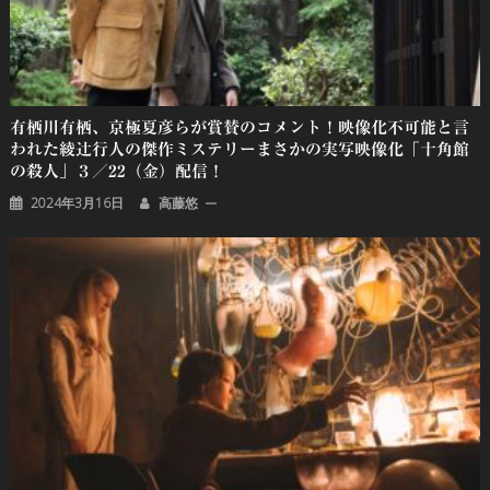
有栖川有栖、京極夏彦らが賞賛のコメント！映像化不可能と言
われた綾辻行人の傑作ミステリーまさかの実写映像化「十角館
の殺人」３／22（金）配信！
2024年3月16日
高藤悠