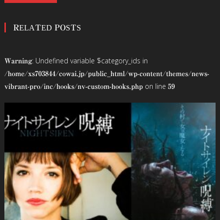
稿
RELATED POSTS
ナ
ビ
: Undefined variable $category_ids in
Warning
ゲ
/home/xs703844/cowai.jp/public_html/wp-content/themes/news-
on line
vibrant-pro/inc/hooks/nv-custom-hooks.php
59
ー
シ
ョ
ン