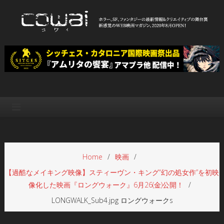
Skip
to
content
WEB映画マガジン「cowai コ
ホラー、SF、ファンタジーの最新情報＆クリエイティブの舞台裏
ワイ」
Home
映画
【過酷なメイキング映像】スティーヴン・キング“幻の処女作”を初映
像化した映画『ロングウォーク』6月26(金)公開！
LONGWALK_Sub4.jpg ロングウォークs