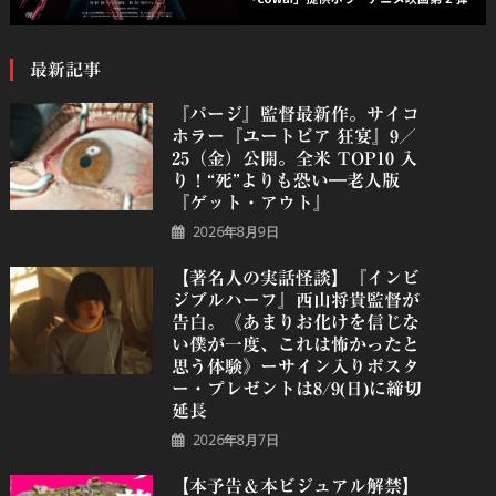
最新記事
『パージ』監督最新作。サイコ
ホラー『ユートピア 狂宴』9／
25（金）公開。全米 TOP10 入
り！“死”よりも恐い―老人版
『ゲット・アウト』
2026年8月9日
【著名人の実話怪談】『インビ
ジブルハーフ』⻄⼭将貴監督が
告白。《あまりお化けを信じな
い僕が一度、これは怖かったと
思う体験》ーサイン入りポスタ
ー・プレゼントは8/9(日)に締切
延長
2026年8月7日
【本予告＆本ビジュアル解禁】