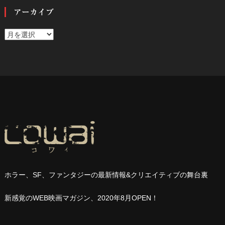
アーカイブ
ア
ー
カ
イ
ブ
ホラー、
SF
、ファンタジーの最新情報
&
クリエイティブの舞台裏
新感覚の
WEB
映画マガジン、
2020
年
8
月
OPEN
！