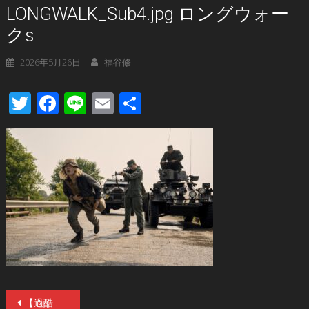
LONGWALK_Sub4.jpg ロングウォー
クs
2026年5月26日
福谷修
Twitter
Facebook
Line
Email
共
有
投
【過酷なメイキング映像】スティーヴン・キング“幻の処女作”を初映像化した映画『ロングウォーク』6月26(金)公開！