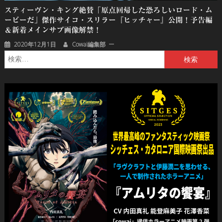
スティーヴン・キング絶賛「原点回帰した恐ろしいロード・ム
ービーだ」傑作サイコ・スリラー『ヒッチャー』公開！予告編
＆新着メインサブ画像解禁！
2020年12月1日
Cowai編集部
検
索: