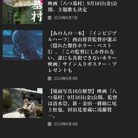
映画『八つ墓村』9月18日(金)公
開。主題歌も決定
2026年8月7日
【あの人の一本】『インビジブ
ルハーフ』⻄⼭将貴監督が選ぶ
《隠れた傑作ホラー・ベスト
5》。「この監督にしか作れな
い、誰にも真似できないホラー
映画」サイン入りポスター・プ
レゼントも
2026年8月4日
【場面写真10点解禁】映画『八
つ墓村』9月18日(金)公開。監督
は清水崇、新・金田一耕助に尾
上松也、田治見要蔵に滝藤賢
一。
2026年8月4日