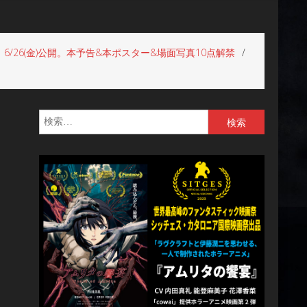
26(金)公開。本予告&本ポスター&場面写真10点解禁
検
索: