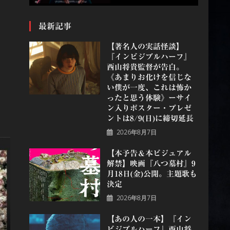
最新記事
【著名人の実話怪談】
『インビジブルハーフ』
⻄⼭将貴監督が告白。
《あまりお化けを信じな
い僕が一度、これは怖か
ったと思う体験》ーサイ
ン入りポスター・プレゼ
ントは8/9(日)に締切延長
2026年8月7日
【本予告＆本ビジュアル
解禁】映画『八つ墓村』9
月18日(金)公開。主題歌も
決定
2026年8月7日
【あの人の一本】『イン
ビジブルハーフ』⻄⼭将