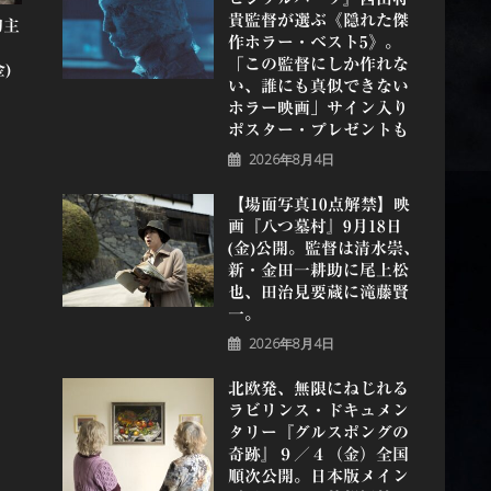
貴監督が選ぶ《隠れた傑
初主
作ホラー・ベスト5》。
「この監督にしか作れな
)
い、誰にも真似できない
ホラー映画」サイン入り
ポスター・プレゼントも
2026年8月4日
【場面写真10点解禁】映
画『八つ墓村』9月18日
(金)公開。監督は清水崇、
新・金田一耕助に尾上松
也、田治見要蔵に滝藤賢
一。
2026年8月4日
北欧発、無限にねじれる
ラビリンス・ドキュメン
タリー『グルスポングの
奇跡』９／４（金）全国
順次公開。日本版メイン