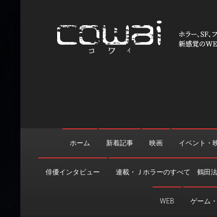
Skip
to
content
WEB映画マガジン「cowai
ホラー、SF、ファンタジーの最新情報＆クリエイティブの舞
ホーム
新着記事
映画
イベント・
俳優インタビュー
連載・Ｊホラーのすべて 鶴田
WEB
ゲーム