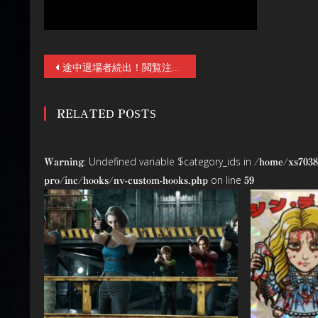
投
途中退場者続出！閲覧注意、トラウマ必至のファウンド・フッテージホラー『アウトウォーターズ 裂けた砂漠』6/26(金)公開。本予告&本ポスター&場面写真10点解禁
稿
RELATED POSTS
ナ
ビ
: Undefined variable $category_ids in
Warning
/home/xs7038
ゲ
on line
pro/inc/hooks/nv-custom-hooks.php
59
ー
シ
ョ
ン