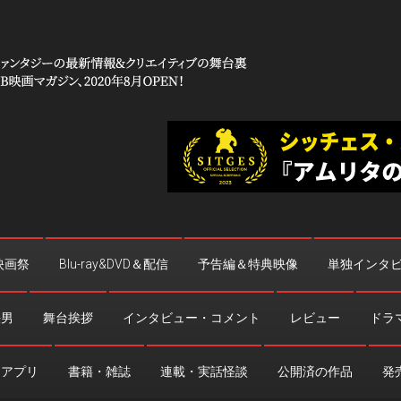
 コワイ」
台裏
映画祭
Blu-ray&DVD＆配信
予告編＆特典映像
単独インタ
法男
舞台挨拶
インタビュー・コメント
レビュー
ドラ
・アプリ
書籍・雑誌
連載・実話怪談
公開済の作品
発売