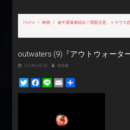
Home
映画
途中退場者続出！閲覧注意、トラウマ必至
outwaters (9)『アウトウォー
2026年6月2日
福谷修
Twitter
Facebook
Line
Email
共
有