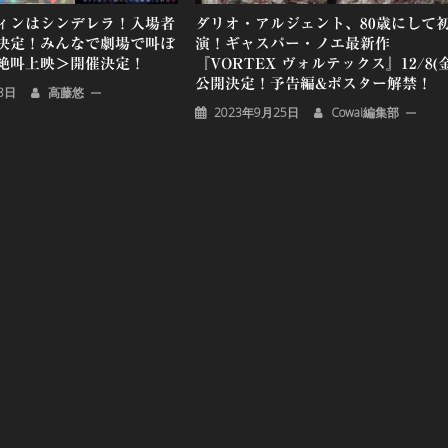
ィンはシンデレラ！入場者
ダリオ・アルジェント、80歳にして
決定！みんなで劇場で叫ぼ
演！ギャスパー・ノエ最新作
絶叫上映＞開催決定！
『VORTEX ヴォルテックス』12/8(金
公開決定！予告編&ポスター解禁！
8日
高藤悠
2023年9月25日
Cowai編集部