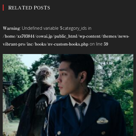
RELATED POSTS
ナ
ビ
: Undefined variable $category_ids in
Warning
ゲ
/home/xs703844/cowai.jp/public_html/wp-content/themes/news-
on line
vibrant-pro/inc/hooks/nv-custom-hooks.php
59
ー
シ
ョ
ン