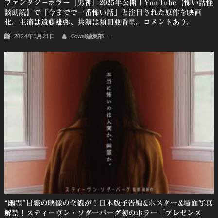
ファンタジーホラー『男神』2025年公開！YouTube【怖い話怪
談朗読】で「今までで一番怖い話」と注目された原作を映画
化。主演は遠藤雄弥、共演は須田亜香里。コメントあり。
2024年5月21日
Cowai編集部
“幽霊”目線の映像の全貌が！日本版予告編&ポスター&場面写真
解禁！スティーヴン・ソダーバーグ初のホラー『プレゼンス