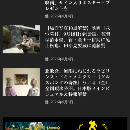
映画」サイン入りポスター・プ
レゼントも
2026年8月4日
【場面写真10点解禁】映画『八
つ墓村』9月18日(金)公開。監督
は清水崇、新・金田一耕助に尾
上松也、田治見要蔵に滝藤賢
一。
2026年8月4日
北欧発、無限にねじれるラビリ
ンス・ドキュメンタリー『グル
スポングの奇跡』９／４（金）
全国順次公開。日本版メインビ
ジュアル＆特報解禁
2026年8月3日