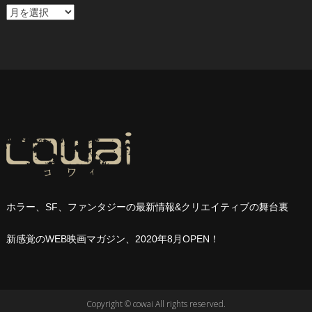
ア
ー
カ
イ
ブ
ホラー、
SF
、ファンタジーの最新情報
&
クリエイティブの舞台裏
新感覚の
WEB
映画マガジン、
2020
年
8
月
OPEN
！
Copyright © cowai All rights reserved.