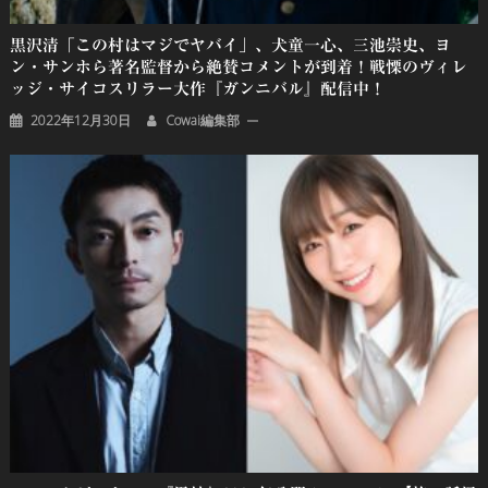
黒沢清「この村はマジでヤバイ」、犬童一心、三池崇史、ヨ
ン・サンホら著名監督から絶賛コメントが到着！戦慄のヴィレ
ッジ・サイコスリラー大作『ガンニバル』配信中！
2022年12月30日
Cowai編集部