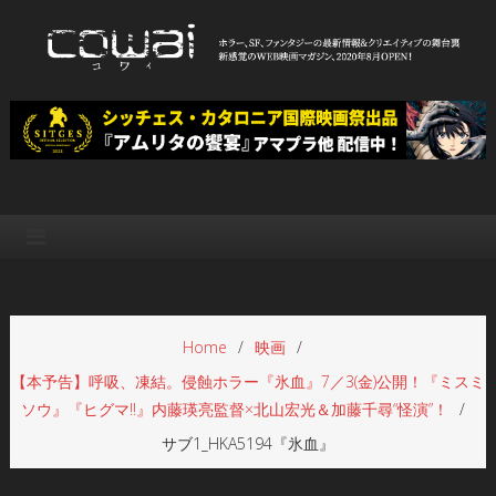
Skip
to
content
WEB映画マガジン「cowai コ
ホラー、SF、ファンタジーの最新情報＆クリエイティブの舞台裏
ワイ」
Home
映画
【本予告】呼吸、凍結。侵蝕ホラー『氷血』7／3(金)公開！『ミスミ
ソウ』『ヒグマ!!』内藤瑛亮監督×北山宏光＆加藤千尋“怪演”！
サブ1_HKA5194『氷血』