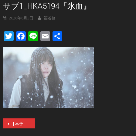
サブ1_HKA5194『氷血』
2026年6月3日
福谷修
Twitter
Facebook
Line
Email
共
有
投
【本予告】呼吸、凍結。侵蝕ホラー『氷血』7／3(金)公開！『ミスミソウ』『ヒグマ!!』内藤瑛亮監督×北山宏光＆加藤千尋“怪演”！
稿