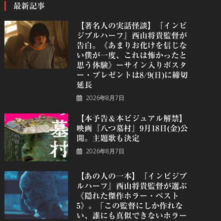
最新記事
【著名人の実話怪談】『インビ
ジブルハーフ』⻄⼭将貴監督が
告白。《あまりお化けを信じな
い僕が一度、これは怖かったと
思う体験》ーサイン入りポスタ
ー・プレゼントは8/9(日)に締切
延長
2026年8月7日
【本予告＆本ビジュアル解禁】
映画『八つ墓村』9月18日(金)公
開。主題歌も決定
2026年8月7日
【あの人の一本】『インビジブ
ルハーフ』⻄⼭将貴監督が選ぶ
《隠れた傑作ホラー・ベスト
5》。「この監督にしか作れな
い、誰にも真似できないホラー