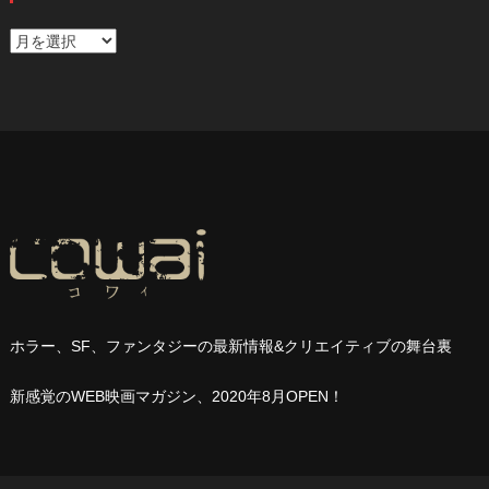
ア
ー
カ
イ
ブ
ホラー、
SF
、ファンタジーの最新情報
&
クリエイティブの舞台裏
新感覚の
WEB
映画マガジン、
2020
年
8
月
OPEN
！