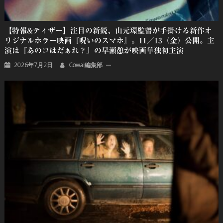
【特報&ティザー】注目の新鋭、山元環監督が手掛ける新作オ
リジナルホラー映画『呪いのスマホ』。11／13（金）公開。主
演は『あのコはだぁれ？』の早瀬憩が映画単独初主演
2026年7月2日
Cowai編集部