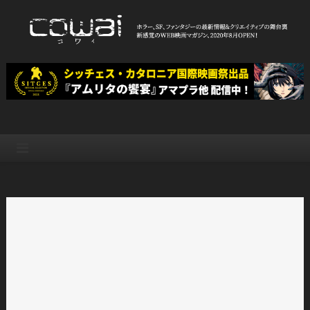
Skip
to
content
WEB映画マガジン「cowai コ
ホラー、SF、ファンタジーの最新情報＆クリエイティブの舞台裏
ワイ」