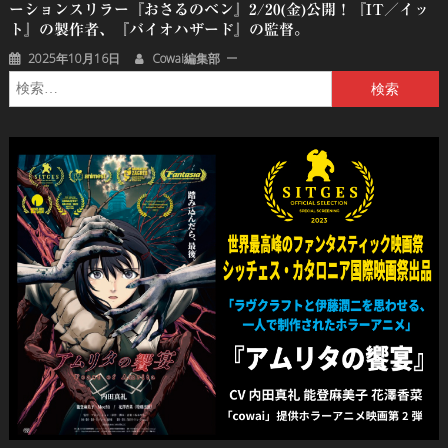
ーションスリラー『おさるのベン』2/20(金)公開！『IT／イッ
ト』の製作者、『バイオハザード』の監督。
2025年10月16日
Cowai編集部
検
索: