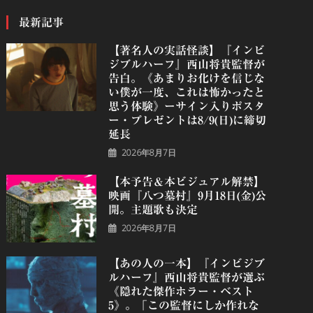
最新記事
【著名人の実話怪談】『インビ
ジブルハーフ』⻄⼭将貴監督が
告白。《あまりお化けを信じな
い僕が一度、これは怖かったと
思う体験》ーサイン入りポスタ
ー・プレゼントは8/9(日)に締切
延長
2026年8月7日
【本予告＆本ビジュアル解禁】
映画『八つ墓村』9月18日(金)公
開。主題歌も決定
2026年8月7日
【あの人の一本】『インビジブ
ルハーフ』⻄⼭将貴監督が選ぶ
《隠れた傑作ホラー・ベスト
5》。「この監督にしか作れな