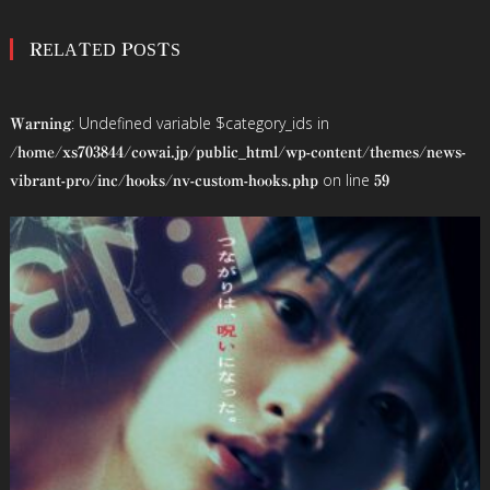
稿
RELATED POSTS
ナ
ビ
: Undefined variable $category_ids in
Warning
ゲ
/home/xs703844/cowai.jp/public_html/wp-content/themes/news-
on line
vibrant-pro/inc/hooks/nv-custom-hooks.php
59
ー
シ
ョ
ン