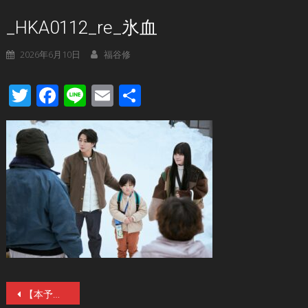
_HKA0112_re_氷血
2026年6月10日
福谷修
Twitter
Facebook
Line
Email
共
有
投
【本予告】呼吸、凍結。侵蝕ホラー『氷血』7／3(金)公開！『ミスミソウ』『ヒグマ!!』内藤瑛亮監督×北山宏光＆加藤千尋“怪演”！