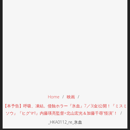
Home
映画
【本予告】呼吸、凍結。侵蝕ホラー『氷血』7／3(金)公開！『ミスミ
ソウ』『ヒグマ!!』内藤瑛亮監督×北山宏光＆加藤千尋“怪演”！
_HKA0112_re_氷血