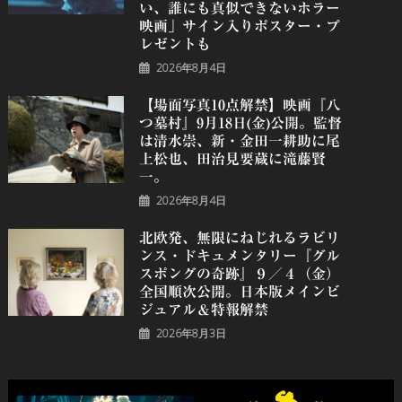
い、誰にも真似できないホラー
映画」サイン入りポスター・プ
レゼントも
2026年8月4日
【場面写真10点解禁】映画『八
つ墓村』9月18日(金)公開。監督
は清水崇、新・金田一耕助に尾
上松也、田治見要蔵に滝藤賢
一。
2026年8月4日
北欧発、無限にねじれるラビリ
ンス・ドキュメンタリー『グル
スポングの奇跡』９／４（金）
全国順次公開。日本版メインビ
ジュアル＆特報解禁
2026年8月3日