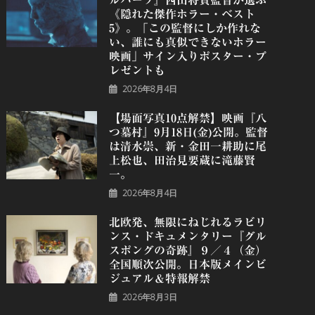
《隠れた傑作ホラー・ベスト
5》。「この監督にしか作れな
い、誰にも真似できないホラー
映画」サイン入りポスター・プ
レゼントも
2026年8月4日
【場面写真10点解禁】映画『八
つ墓村』9月18日(金)公開。監督
は清水崇、新・金田一耕助に尾
上松也、田治見要蔵に滝藤賢
一。
2026年8月4日
北欧発、無限にねじれるラビリ
ンス・ドキュメンタリー『グル
スポングの奇跡』９／４（金）
全国順次公開。日本版メインビ
ジュアル＆特報解禁
2026年8月3日