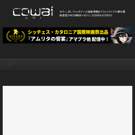
Skip
to
content
WEB映画マガジン「cowai コ
ホラー、SF、ファンタジーの最新情報＆クリエイティブの舞台裏
ワイ」