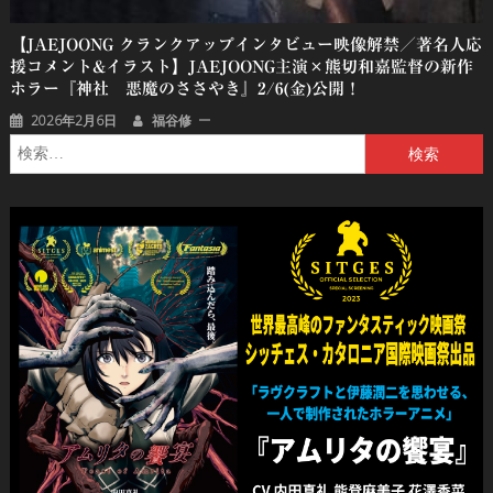
【JAEJOONG クランクアップインタビュー映像解禁／著名人応
援コメント&イラスト】JAEJOONG主演×熊切和嘉監督の新作
ホラー『神社 悪魔のささやき』2/6(金)公開！
2026年2月6日
福谷修
検
索: