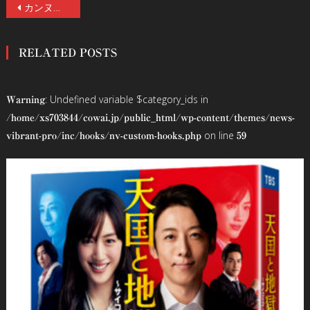
投
カンヌ国際映画祭批評家週間グランプリ受賞の異色ボディホラー『タイガー・ストライプス』8／1（土）全国順次公開
稿
RELATED POSTS
ナ
ビ
: Undefined variable $category_ids in
Warning
ゲ
/home/xs703844/cowai.jp/public_html/wp-content/themes/news-
on line
vibrant-pro/inc/hooks/nv-custom-hooks.php
59
ー
シ
ョ
ン