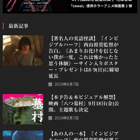
最新記事
【著名人の実話怪談】『インビ
ジブルハーフ』⻄⼭将貴監督が
告白。《あまりお化けを信じな
い僕が一度、これは怖かったと
思う体験》ーサイン入りポスタ
ー・プレゼントは8/9(日)に締切
延長
2026年8月7日
【本予告＆本ビジュアル解禁】
映画『八つ墓村』9月18日(金)公
開。主題歌も決定
2026年8月7日
【あの人の一本】『インビジブ
ルハーフ』⻄⼭将貴監督が選ぶ