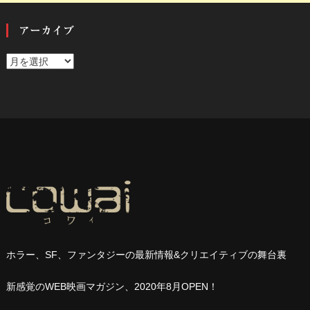
アーカイブ
ア
ー
カ
イ
ブ
ホラー、
SF
、ファンタジーの最新情報
&
クリエイティブの舞台裏
新感覚の
WEB
映画マガジン、
2020
年
8
月
OPEN
！