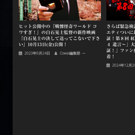
ン
ヒット公開中の『戦慄怪奇ワールド コ
さらば緊急検
ワすぎ！』の白石晃士監督の新作映画
エティついに
『白石晃士の決して送ってこないで下さ
証！第８回 
い』10月13日(金)公開！
４ 遺言～」
証！」ファン
2023年9月24日
Cowai編集部
着！
2024年12月2