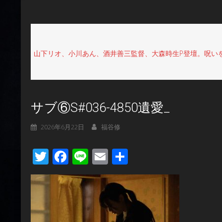
山下リオ、小川あん、酒井善三監督、大森時生P登壇。呪い
サブ⑥S#036-4850遺愛_
2026年6月22日
福谷修
Twitter
Facebook
Line
Email
共
有