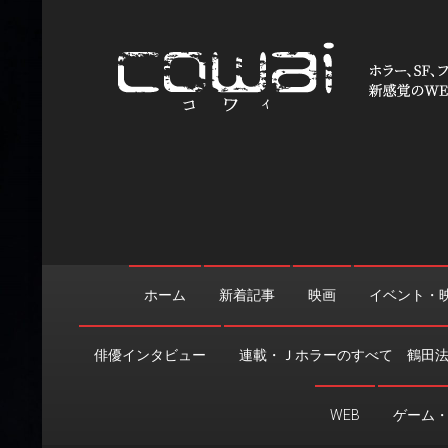
Skip
to
content
WEB映画マガジン「cowai
ホラー、SF、ファンタジーの最新情報＆クリエイティブの舞
ホーム
新着記事
映画
イベント・
俳優インタビュー
連載・Ｊホラーのすべて 鶴田
WEB
ゲーム