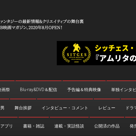
 コワイ」
台裏
映画祭
Blu-ray&DVD＆配信
予告編＆特典映像
単独インタ
法男
舞台挨拶
インタビュー・コメント
レビュー
ドラ
・アプリ
書籍・雑誌
連載・実話怪談
公開済の作品
発売