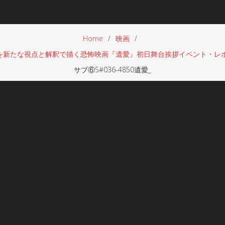
Home
映画
を新たな視点と解釈で描く恐怖映画『遺愛』初日舞台挨拶イベント・レ
サブ⑥S#036-4850遺愛_