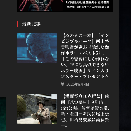
最新記事
【あの人の一本】『イン
ビジブルハーフ』⻄⼭将
貴監督が選ぶ《隠れた傑
作ホラー・ベスト5》。
「この監督にしか作れな
い、誰にも真似できない
ホラー映画」サイン入り
ポスター・プレゼントも
2026年8月4日
【場面写真10点解禁】映
画『八つ墓村』9月18日
(金)公開。監督は清水崇、
新・金田一耕助に尾上松
也、田治見要蔵に滝藤賢
一。