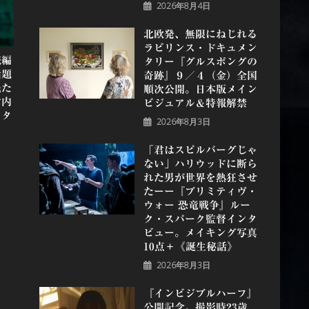
2026年8月4日
北欧発、無限にねじれる
ラビリンス・ドキュメン
続編
タリー『グルスポングの
話題
奇跡』９／４（金）全国
民た
順次公開。日本版メイン
竹内
ビジュアル＆特報解禁
スタ
2026年8月3日
「君はスピルバーグじゃ
ない」ハリウッドに断ら
れた男が世界を熱狂させ
たーー『プリミティヴ・
ウォー 恐⻯戦争』ルー
ク・スパーク監督インタ
ビュー。メイキング写真
10点＋《誕⽣秘話》
2026年8月3日
『インビジブルハーフ』
公開記念。撮影時23歳、