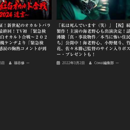
証！新世紀のオカルトバラ
「私は死んでいます（笑）」【祝】
最終回！TV初 「緊急検
製作！主演の海老野心も出演決定！
紅白オカルト合戦～２０２
沸騰『真・事故物件／本当に怖い住
大槻ケンヂより「緊急検
ち』公開中！海老野心、小野健斗、
感涙の胸熱コメントが到
花、佐々木勝己監督のサイン入りポ
ー・プレゼントも！
6日
福谷修
2022年3月2日
Cowai編集部