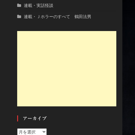
連載・実話怪談
連載・Ｊホラーのすべて 鶴田法男
アーカイブ
ア