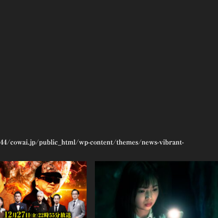
44/cowai.jp/public_html/wp-content/themes/news-vibrant-