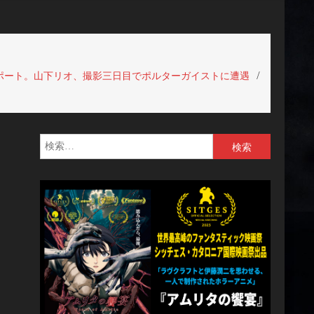
ポート。山下リオ、撮影三日目でポルターガイストに遭遇
検
索: