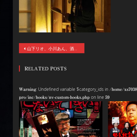
投
山下リオ、小川あん、酒井善三監督、大森時生P登壇。呪いを新たな視点と解釈で描く恐怖映画『遺愛』初日舞台挨拶イベント・レポート。山下リオ、撮影三日目でポルターガイストに遭遇
稿
RELATED POSTS
ナ
ビ
: Undefined variable $category_ids in
Warning
/home/xs7038
ゲ
on line
pro/inc/hooks/nv-custom-hooks.php
59
ー
シ
ョ