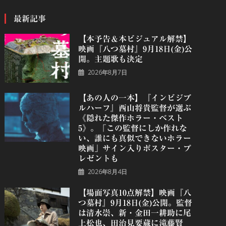
最新記事
【本予告＆本ビジュアル解禁】
映画『八つ墓村』9月18日(金)公
開。主題歌も決定
2026年8月7日
【あの人の一本】『インビジブ
ルハーフ』⻄⼭将貴監督が選ぶ
《隠れた傑作ホラー・ベスト
5》。「この監督にしか作れな
い、誰にも真似できないホラー
映画」サイン入りポスター・プ
レゼントも
2026年8月4日
【場面写真10点解禁】映画『八
つ墓村』9月18日(金)公開。監督
は清水崇、新・金田一耕助に尾
上松也、田治見要蔵に滝藤賢