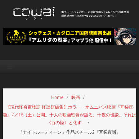
Skip
to
content
WEB映画マガジン「cowai コ
ホラー、SF、ファンタジーの最新情報＆クリエイティブの舞台裏
ワイ」
Home
映画
【現代怪奇百物語 怪談短編集】ホラー・オムニバス映画『耳袋夜
噺』7／18（土）公開。十人の映画監督が語る、十夜の怪談。それは
《百の怪》と化す…
『ナイトルーティーン』作品スチール2『耳袋夜噺』