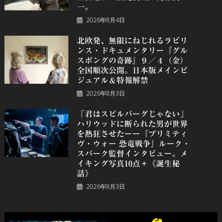
一。
2026年8月4日
北欧発、無限にねじれるラビリ
ンス・ドキュメンタリー『グル
スポングの奇跡』９／４（金）
全国順次公開。日本版メインビ
ジュアル＆特報解禁
2026年8月3日
「君はスピルバーグじゃない」
ハリウッドに断られた男が世界
を熱狂させたーー『プリミティ
ヴ・ウォー 恐⻯戦争』ルーク・
スパーク監督インタビュー。メ
イキング写真10点＋《誕⽣秘
話》
2026年8月3日