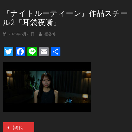
『ナイトルーティーン』作品スチー
ル2『耳袋夜噺』
2026年6月23日
福谷修
Twitter
Facebook
Line
Email
共
有
投
【現代怪奇百物語 怪談短編集】ホラー・オムニバス映画『耳袋夜噺』7／18（土）公開。十人の映画監督が語る、十夜の怪談。それは《百の怪》と化す…