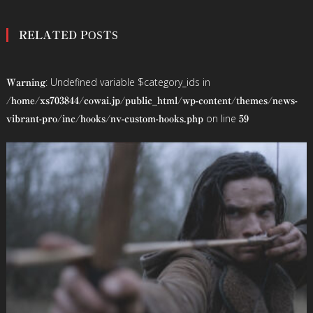
稿
RELATED POSTS
ナ
ビ
: Undefined variable $category_ids in
Warning
ゲ
/home/xs703844/cowai.jp/public_html/wp-content/themes/news-
on line
vibrant-pro/inc/hooks/nv-custom-hooks.php
59
ー
シ
ョ
ン