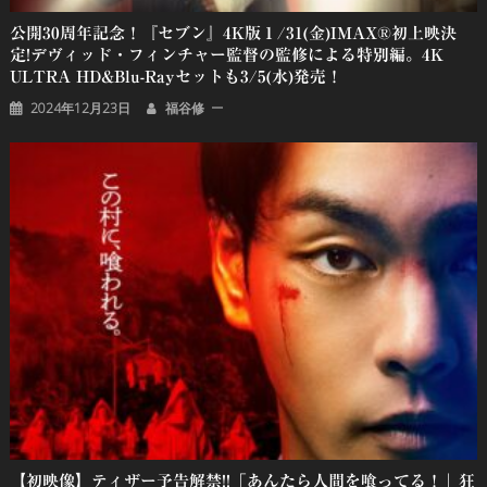
公開30周年記念！『セブン』4K版１/31(金)IMAX®初上映決
定!デヴィッド・フィンチャー監督の監修による特別編。4K
ULTRA HD&Blu-Rayセットも3/5(水)発売！
2024年12月23日
福谷修
【初映像】ティザー予告解禁!!「あんたら人間を喰ってる！」狂