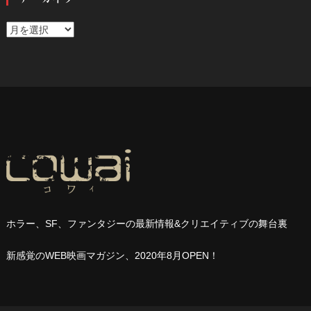
ア
ー
カ
イ
ブ
ホラー、
SF
、ファンタジーの最新情報
&
クリエイティブの舞台裏
新感覚の
WEB
映画マガジン、
2020
年
8
月
OPEN
！