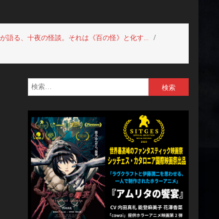
督が語る、十夜の怪談。それは《百の怪》と化す…
検
索: