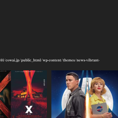
44/cowai.jp/public_html/wp-content/themes/news-vibrant-