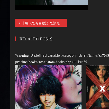
投
【現代怪奇百物語 怪談短編集】ホラー・オムニバス映画『耳袋夜噺』7／18（土）公開。十人の映画監督が語る、十夜の怪談。それは《百の怪》と化す…
稿
RELATED POSTS
ナ
ビ
: Undefined variable $category_ids in
Warning
/home/xs7038
ゲ
on line
pro/inc/hooks/nv-custom-hooks.php
59
ー
シ
ョ
ン