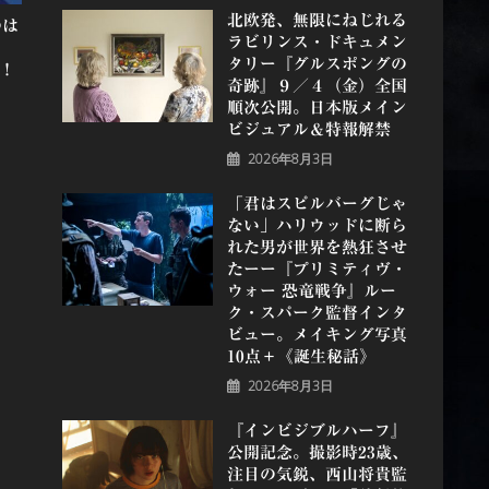
北欧発、無限にねじれる
のは
ラビリンス・ドキュメン
ミ
タリー『グルスポングの
開！
奇跡』９／４（金）全国
順次公開。日本版メイン
ビジュアル＆特報解禁
2026年8月3日
「君はスピルバーグじゃ
ない」ハリウッドに断ら
れた男が世界を熱狂させ
たーー『プリミティヴ・
ウォー 恐⻯戦争』ルー
ク・スパーク監督インタ
ビュー。メイキング写真
10点＋《誕⽣秘話》
2026年8月3日
『インビジブルハーフ』
公開記念。撮影時23歳、
注目の気鋭、⻄⼭将貴監