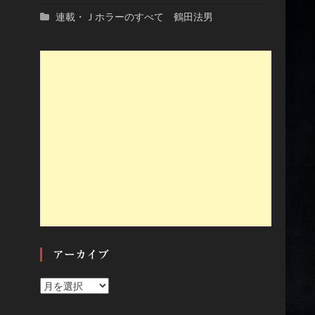
連載・Ｊホラーのすべて 鶴田法男
アーカイブ
ア
ー