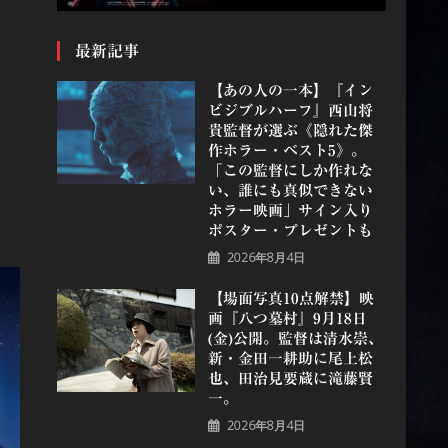
最新記事
【あの人の一本】『イン
ビジブルハーフ』⻄⼭将
貴監督が選ぶ《隠れた傑
作ホラー・ベスト5》。
「この監督にしか作れな
い、誰にも真似できない
ホラー映画」サイン入り
ポスター・プレゼントも
2026年8月4日
【場面写真10点解禁】映
画『八つ墓村』9月18日
(金)公開。監督は清水崇、
新・金田一耕助に尾上松
也、田治見要蔵に滝藤賢
一。
2026年8月4日