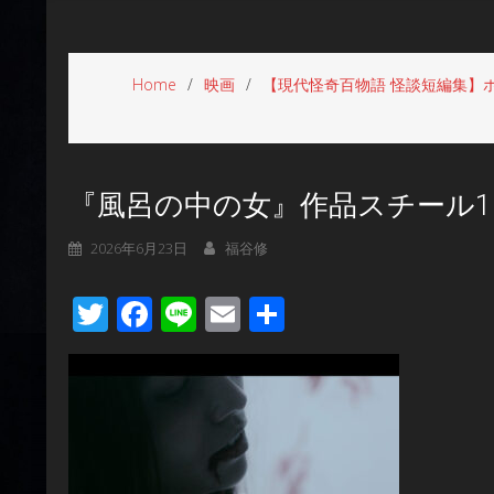
Home
映画
【現代怪奇百物語 怪談短編集】
『風呂の中の女』作品スチール1
2026年6月23日
福谷修
Twitter
Facebook
Line
Email
共
有