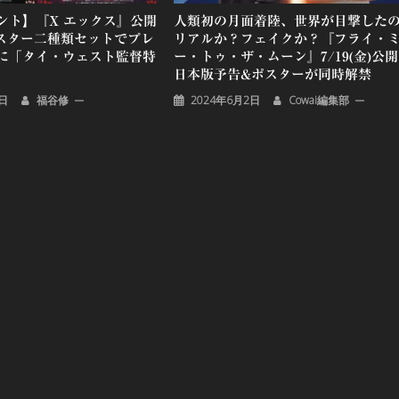
ント】『X エックス』公開
人類初の月面着陸、世界が目撃した
スター二種類セットでプレ
リアルか？フェイクか？『フライ・
に「タイ・ウェスト監督特
ー・トゥ・ザ・ムーン』7/19(金)公
日本版予告&ポスターが同時解禁
1日
福谷修
2024年6月2日
Cowai編集部