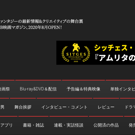
 コワイ」
台裏
映画祭
Blu-ray&DVD＆配信
予告編＆特典映像
単独インタ
法男
舞台挨拶
インタビュー・コメント
レビュー
ドラ
・アプリ
書籍・雑誌
連載・実話怪談
公開済の作品
発売