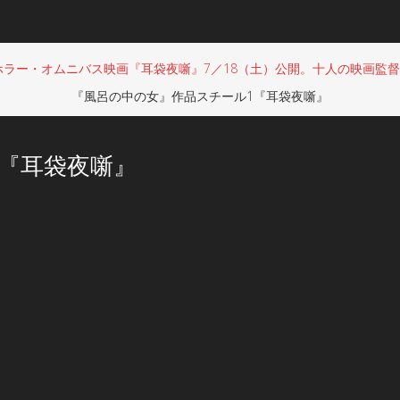
ホラー・オムニバス映画『耳袋夜噺』7／18（土）公開。十人の映画監
『風呂の中の女』作品スチール1『耳袋夜噺』
『耳袋夜噺』