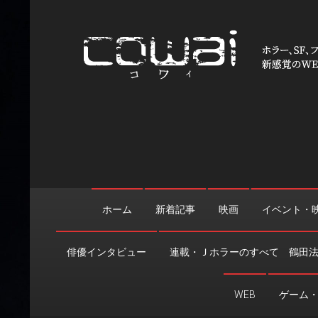
Skip
to
content
WEB映画マガジン「cowai
ホラー、SF、ファンタジーの最新情報＆クリエイティブの舞
ホーム
新着記事
映画
イベント・
俳優インタビュー
連載・Ｊホラーのすべて 鶴田
WEB
ゲーム