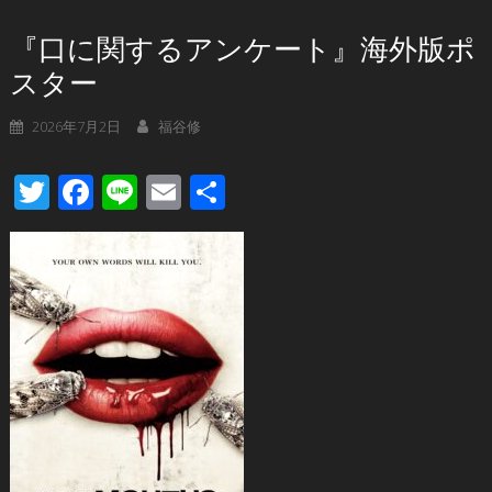
『口に関するアンケート』海外版ポ
スター
2026年7月2日
福谷修
Twitter
Facebook
Line
Email
共
有