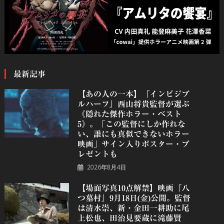
最新記事
【あの人の一本】『インビジブ
ルハーフ』⻄⼭将貴監督が選ぶ
《隠れた傑作ホラー・ベスト
5》。「この監督にしか作れな
い、誰にも真似できないホラー
映画」サイン入りポスター・プ
レゼントも
2026年8月4日
【場面写真10点解禁】映画『八
つ墓村』9月18日(金)公開。監督
は清水崇、新・金田一耕助に尾
上松也、田治見要蔵に滝藤賢