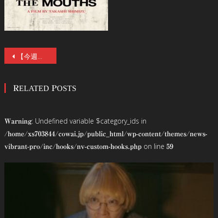
投
【今週のオススメ】「この禍禍しさは近年の清水崇ホラーでも随一」映画『口に関するアンケート』７／３(金)公開。シッチェス国際映画祭＆ファンタジア国際映画祭で清水監督W功労賞受賞
稿
RELATED POSTS
ナ
ビ
: Undefined variable $category_ids in
Warning
ゲ
/home/xs703844/cowai.jp/public_html/wp-content/themes/news-
on line
vibrant-pro/inc/hooks/nv-custom-hooks.php
59
ー
シ
ョ
ン