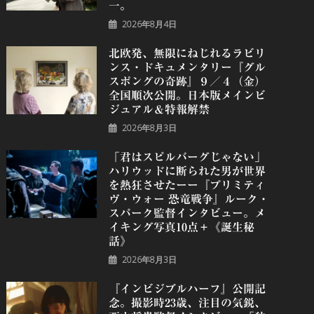
一。
2026年8月4日
北欧発、無限にねじれるラビリ
ンス・ドキュメンタリー『グル
スポングの奇跡』９／４（金）
全国順次公開。日本版メインビ
ジュアル＆特報解禁
2026年8月3日
「君はスピルバーグじゃない」
ハリウッドに断られた男が世界
を熱狂させたーー『プリミティ
ヴ・ウォー 恐⻯戦争』ルーク・
スパーク監督インタビュー。メ
イキング写真10点＋《誕⽣秘
話》
2026年8月3日
『インビジブルハーフ』公開記
念。撮影時23歳、注目の気鋭、