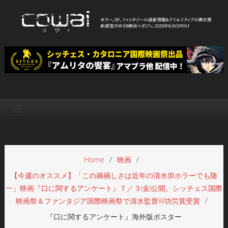
Skip
to
content
WEB映画マガジン「cowai コ
ホラー、SF、ファンタジーの最新情報＆クリエイティブの舞台裏
ワイ」
Home
映画
【今週のオススメ】「この禍禍しさは近年の清水崇ホラーでも随
一」映画『口に関するアンケート』７／３(金)公開。シッチェス国際
映画祭＆ファンタジア国際映画祭で清水監督W功労賞受賞
『口に関するアンケート』海外版ポスター