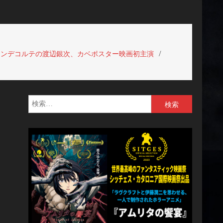
ドンデコルテの渡辺銀次、カベポスター映画初主演
検
索: