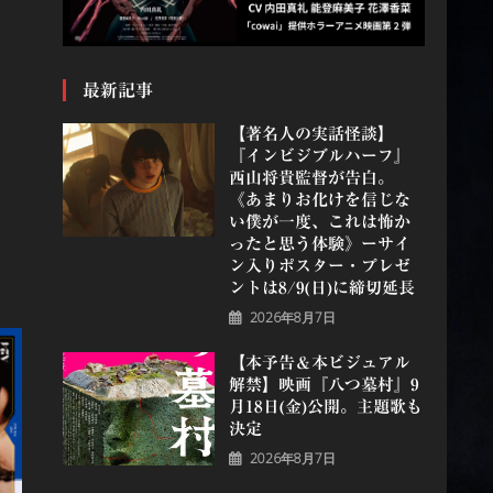
最新記事
【著名人の実話怪談】
『インビジブルハーフ』
⻄⼭将貴監督が告白。
《あまりお化けを信じな
い僕が一度、これは怖か
ったと思う体験》ーサイ
ン入りポスター・プレゼ
ントは8/9(日)に締切延長
2026年8月7日
【本予告＆本ビジュアル
解禁】映画『八つ墓村』9
月18日(金)公開。主題歌も
決定
2026年8月7日