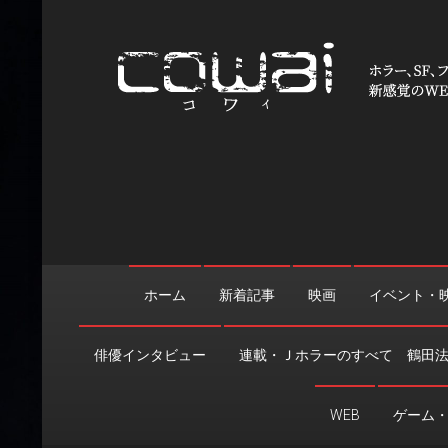
Skip
to
content
WEB映画マガジン「cowai
ホラー、SF、ファンタジーの最新情報＆クリエイティブの舞
ホーム
新着記事
映画
イベント・
俳優インタビュー
連載・Ｊホラーのすべて 鶴田
WEB
ゲーム