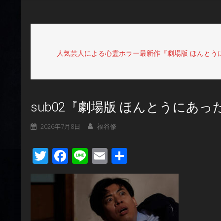
人気芸人による心霊ホラー最新作『劇場版 ほんとう
sub02『劇場版 ほんとうにあ
2026年7月8日
福谷修
Twitter
Facebook
Line
Email
共
有