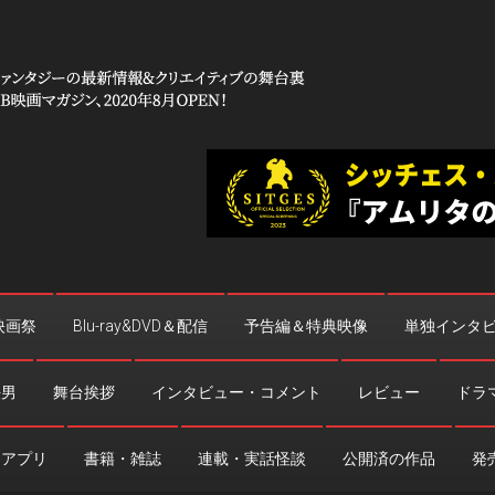
 コワイ」
台裏
映画祭
Blu-ray&DVD＆配信
予告編＆特典映像
単独インタ
法男
舞台挨拶
インタビュー・コメント
レビュー
ドラ
・アプリ
書籍・雑誌
連載・実話怪談
公開済の作品
発売