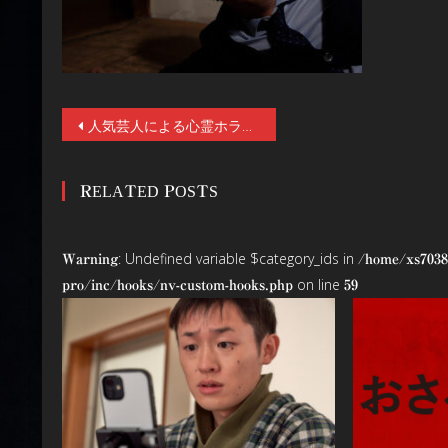
投
人気芸人による心霊ホラー最新作『劇場版 ほんとうにあった怖い話～ゾクゾク変な間取り～』8／7(金)より全国順次公開。ドンデコルテの渡辺銀次、カベポスター映画初主演
稿
RELATED POSTS
ナ
ビ
: Undefined variable $category_ids in
Warning
/home/xs7038
ゲ
on line
pro/inc/hooks/nv-custom-hooks.php
59
ー
シ
ョ
ン