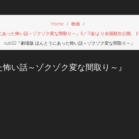
Home
映画
にあった怖い話～ゾクゾク変な間取り～』8／7(金)より全国順次公開。
sub02『劇場版 ほんとうにあった怖い話～ゾクゾク変な間取り～』
った怖い話～ゾクゾク変な間取り～』