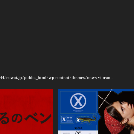
44/cowai.jp/public_html/wp-content/themes/news-vibrant-