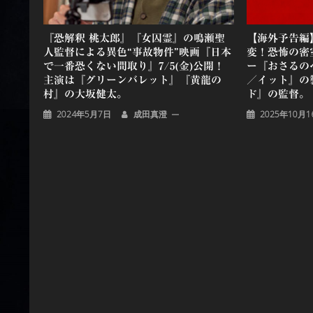
『恐解釈 桃太郎』『女囚霊』の鳴瀬聖
【海外予告編
人監督による異色“事故物件”映画『日本
変！恐怖の密
で一番恐くない間取り』7/5(金)公開！
ー『おさるのベ
主演は『グリーンバレット』『黄龍の
／イット』の
村』の大坂健太。
ド』の監督。
2024年5月7日
成田真澄
2025年10月1