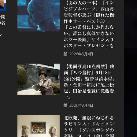
【あの人の一本】『イン
ビジブルハーフ』⻄⼭将
貴監督が選ぶ《隠れた傑
公開
作ホラー・ベスト5》。
0名
「この監督にしか作れな
ク
い、誰にも真似できない
ン
ホラー映画」サイン入り
ポスター・プレゼントも
2026年8月4日
【場面写真10点解禁】映
画『八つ墓村』9月18日
(金)公開。監督は清水崇、
新・金田一耕助に尾上松
也、田治見要蔵に滝藤賢
一。
2026年8月4日
北欧発、無限にねじれる
ラビリンス・ドキュメン
タリー『グルスポングの
奇跡』９／４（金）全国