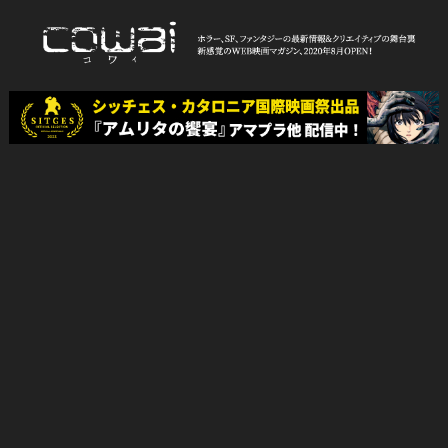
Skip
to
content
WEB映画マガジン「cowai コ
ホラー、SF、ファンタジーの最新情報＆クリエイティブの舞台裏
ワイ」