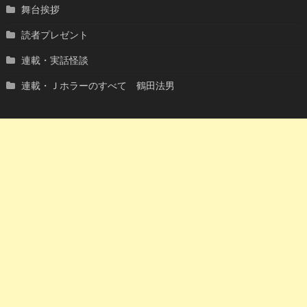
舞台挨拶
読者プレゼント
連載・実話怪談
連載・Ｊホラーのすべて 鶴田法男