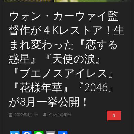
ウォン・カーウァイ監
督作が４Kレストア！生
まれ変わった『恋する
惑星』『天使の涙』
『ブエノスアイレス』
『花様年華』『2046』
が8月一挙公開！
2022年4月1日
Cowai編集部
0