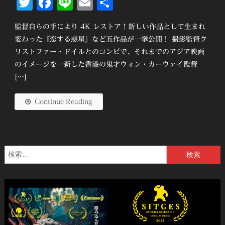
Twitter
Facebook
Line
Email
共
有
監督自らの手により 4K レストア！新しい作品として生まれ
変わった『恋する惑星』など五作品が一挙公開！ 撮影監督ク
リストファー・ドイルとのコンビで、それまでのアジア映画
のイメージを一新した香港の鬼才ウォン・カーウァイ監督
[…]
Continue Reading
検
索: