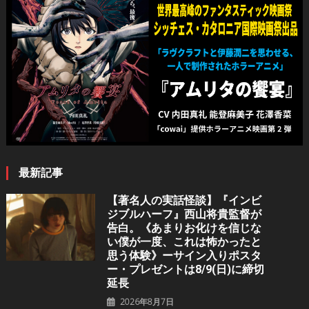
最新記事
【著名人の実話怪談】『インビ
ジブルハーフ』⻄⼭将貴監督が
告白。《あまりお化けを信じな
い僕が一度、これは怖かったと
思う体験》ーサイン入りポスタ
ー・プレゼントは8/9(日)に締切
延長
2026年8月7日