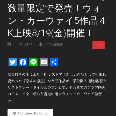
数量限定で発売！ウォ
ン・カーウァイ5作品４
K上映8/19(金)開催！
2022年7月11日
Cowai編集部
0
Twitter
Facebook
Line
Email
共
有
監督自らの手により 4K レストア！新しい作品として生まれ
変わった『恋する惑星』など五作品が一挙公開！ 撮影監督ク
リストファー・ドイルとのコンビで、それまでのアジア映画
のイメージを一新した香港の鬼才ウォン・カーウァイ監督
[…]
Continue Reading