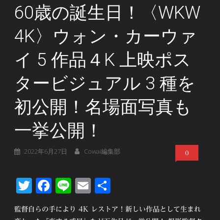
60歳の誕生日！〈WKW
4K〉ウォン・カーウァ
イ 5 作品４K 上映ポス
タービジュアル 3 種を
初公開！名場面写真も
一挙公開！
2022年6月27日
Cowai編集部
0
Twitter
Facebook
Line
Email
共
有
監督自らの手により 4K レストア！新しい作品として生まれ