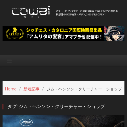
Skip
to
content
WEB映画マガジン「cowai コ
ホラー、SF、ファンタジーの最新情報＆クリエイティブの舞台裏
ワイ」
Home
新着記事
ジム・ヘンソン・クリーチャー・ショップ
タグ:
ジム・ヘンソン・クリーチャー・ショップ