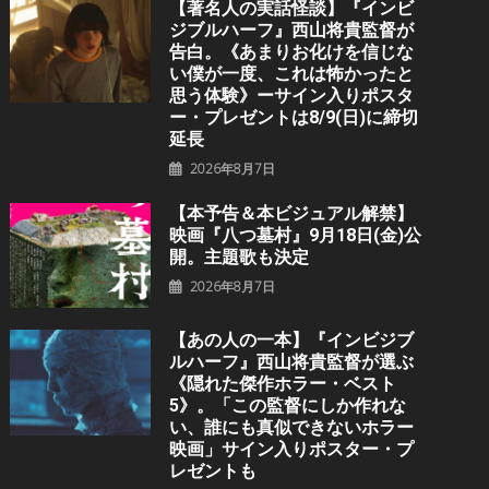
【著名人の実話怪談】『インビ
ジブルハーフ』⻄⼭将貴監督が
告白。《あまりお化けを信じな
い僕が一度、これは怖かったと
思う体験》ーサイン入りポスタ
ー・プレゼントは8/9(日)に締切
延長
2026年8月7日
【本予告＆本ビジュアル解禁】
映画『八つ墓村』9月18日(金)公
開。主題歌も決定
2026年8月7日
【あの人の一本】『インビジブ
ルハーフ』⻄⼭将貴監督が選ぶ
《隠れた傑作ホラー・ベスト
5》。「この監督にしか作れな
い、誰にも真似できないホラー
映画」サイン入りポスター・プ
レゼントも