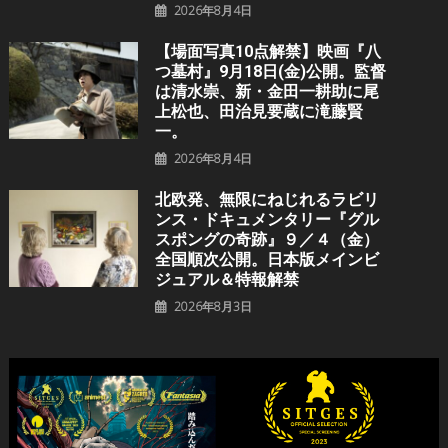
2026年8月4日
【場面写真10点解禁】映画『八
つ墓村』9月18日(金)公開。監督
は清水崇、新・金田一耕助に尾
上松也、田治見要蔵に滝藤賢
一。
2026年8月4日
北欧発、無限にねじれるラビリ
ンス・ドキュメンタリー『グル
スポングの奇跡』９／４（金）
全国順次公開。日本版メインビ
ジュアル＆特報解禁
2026年8月3日