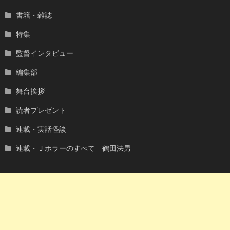
書籍・雑誌
特集
監督インタビュー
編集部
舞台挨拶
読者プレゼント
連載・実話怪談
連載・Ｊホラーのすべて 鶴田法男