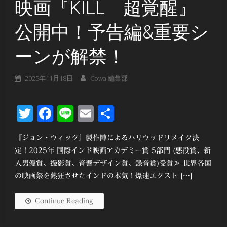
映画『KILL 超覚醒』
公開中！予告編&重要シ
ーンが解禁！
2025年11月18日
Cowai編集部
Twitter
Facebook
Line
Email
共
有
『ジョン・ウィック』製作陣によるハリウッドリメイク決
定！2025年 国際インド映画アカデミー賞 5部門 (悪役賞、新
人男優賞、撮影賞、音響デザイン賞、録音賞)受賞≫ 世界各国
の映画祭を熱狂させたインドの本気！爆速エクスト […]
Continue Reading