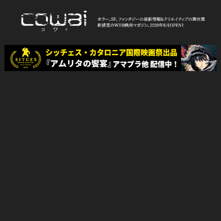
Skip
to
content
WEB映画マガジン「cowai コ
ホラー、SF、ファンタジーの最新情報＆クリエイティブの舞台裏
ワイ」