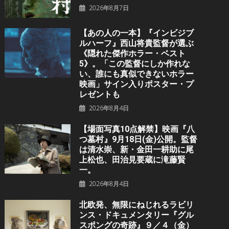
2026年8月7日
【あの人の一本】『インビジブ
ルハーフ』⻄⼭将貴監督が選ぶ
《隠れた傑作ホラー・ベスト
5》。「この監督にしか作れな
い、誰にも真似できないホラー
映画」サイン入りポスター・プ
レゼントも
2026年8月4日
【場面写真10点解禁】映画『八
つ墓村』9月18日(金)公開。監督
は清水崇、新・金田一耕助に尾
上松也、田治見要蔵に滝藤賢
一。
2026年8月4日
北欧発、無限にねじれるラビリ
ンス・ドキュメンタリー『グル
スポングの奇跡』９／４（金）