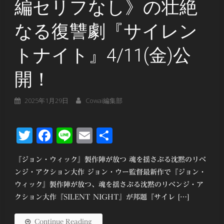
編セリフなし》の壮絶
なる復讐劇『サイレン
トナイト』4/11(金)公
開！
2025年1月29日
Cowai編集部
Twitter
Facebook
Line
Email
共
有
『ジョン・ウィック』製作陣が放つ 魂を揺さぶる沈黙のリベ
ンジ・アクション大作 ジョン・ウー監督最新作で『ジョン・
ウィック』製作陣が放つ、魂を揺さぶる沈黙のリベンジ・ア
クション大作『SILENT NIGHT』が邦題『サイレ […]
Continue Reading