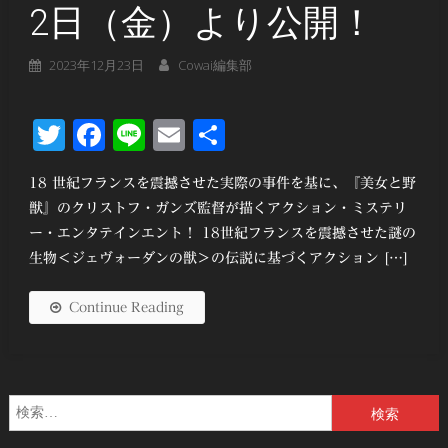
2日（金）より公開！
2023年12月23日
Cowai編集部
Twitter
Facebook
Line
Email
共
有
18 世紀フランスを震撼させた実際の事件を基に、『美女と野
獣』のクリストフ・ガンズ監督が描くアクション・ミステリ
ー・エンタテインエント！ 18世紀フランスを震撼させた謎の
生物＜ジェヴォーダンの獣＞の伝説に基づくアクション […]
Continue Reading
検
索: