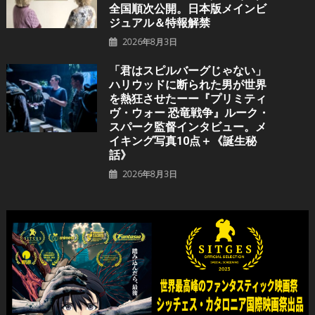
全国順次公開。日本版メインビ
ジュアル＆特報解禁
2026年8月3日
「君はスピルバーグじゃない」
ハリウッドに断られた男が世界
を熱狂させたーー『プリミティ
ヴ・ウォー 恐⻯戦争』ルーク・
スパーク監督インタビュー。メ
イキング写真10点＋《誕⽣秘
話》
2026年8月3日