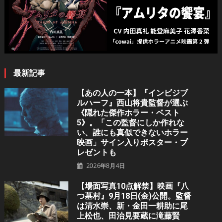
ン
最新記事
【あの人の一本】『インビジブ
ルハーフ』⻄⼭将貴監督が選ぶ
《隠れた傑作ホラー・ベスト
5》。「この監督にしか作れな
い、誰にも真似できないホラー
映画」サイン入りポスター・プ
レゼントも
2026年8月4日
【場面写真10点解禁】映画『八
つ墓村』9月18日(金)公開。監督
は清水崇、新・金田一耕助に尾
上松也、田治見要蔵に滝藤賢