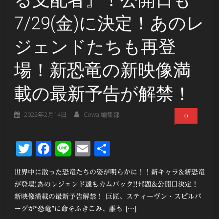
る支配者』！公開日も
7/29(金)に決定！あのレ
ジェンドたちも再登
場！新恐竜の新映像満
載の最新予告が解禁！
2022年2月14日
Cowai編集部
0
Twitter
Facebook
Line
Email
共
有
世界中に散った恐竜たちの姿が明らかに！！新キャラ&新恐竜
が登場!あのレジェンド達もカムバック!!邦題&公開日決定！
新映像満載の最新予告解禁！ 巨匠、スティーヴン・スピルバ
ーグが“恐竜”に命をふきこみ、誰も […]