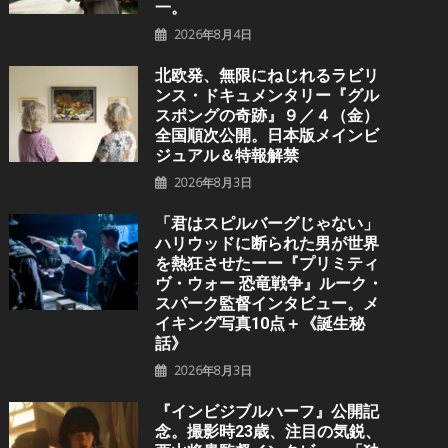
一。
2026年8月4日
北欧発、無限にねじれるラビリ
ンス・ドキュメンタリー『グル
スポングの奇跡』９／４（金）
全国順次公開。日本版メインビ
ジュアル＆特報解禁
2026年8月3日
「君はスピルバーグじゃない」
ハリウッドに断られた男が世界
を熱狂させたーー『プリミティ
ヴ・ウォー 恐⻯戦争』ルーク・
スパーク監督インタビュー。メ
イキング写真10点＋《誕⽣秘
話》
2026年8月3日
『インビジブルハーフ』公開記
念。撮影時23歳、注目の気鋭、