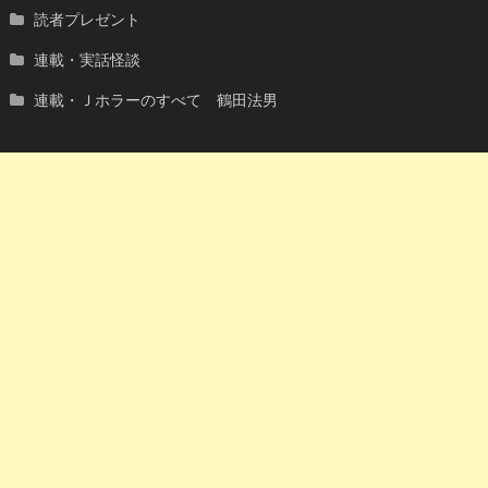
読者プレゼント
連載・実話怪談
連載・Ｊホラーのすべて 鶴田法男