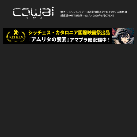
Skip
to
content
WEB映画マガジン「cowai コ
ホラー、SF、ファンタジーの最新情報＆クリエイティブの舞台裏
ワイ」