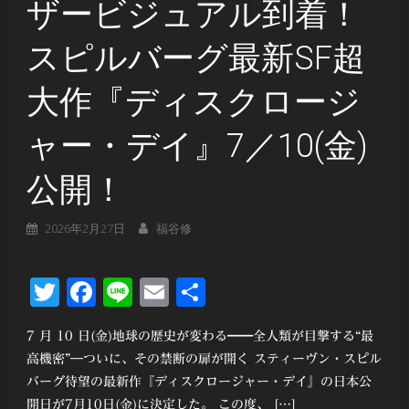
ザービジュアル到着！
スピルバーグ最新SF超
大作『ディスクロージ
ャー・デイ』7／10(金)
公開！
2026年2月27日
福谷修
Twitter
Facebook
Line
Email
共
有
7 月 10 日(金)地球の歴史が変わる━━全人類が目撃する“最
高機密”―ついに、その禁断の扉が開く スティーヴン・スピル
バーグ待望の最新作『ディスクロージャー・デイ』の日本公
開日が7月10日(金)に決定した。 この度、 […]