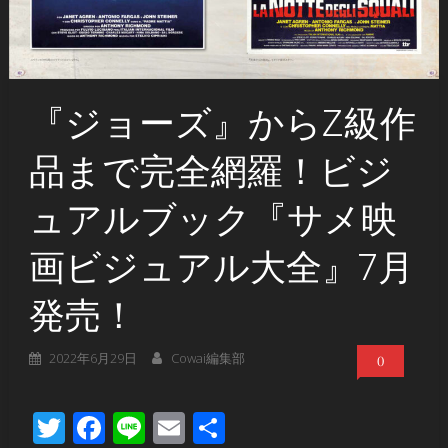
『ジョーズ』からZ級作
品まで完全網羅！ビジ
ュアルブック『サメ映
画ビジュアル大全』7月
発売！
2022年6月29日
Cowai編集部
0
Twitter
Facebook
Line
Email
共