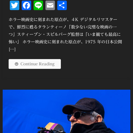
Twitter
Facebook
Line
Email
共
有
ホラー映画史に刻まれた原点が、４K デジタルリマスター
で、鮮烈に甦るタランティーノ「数少ない完璧な映画の一
つ」スティーブン・スピルバーグ監督は「いま観ても最⾼に
怖い」 ホラー映画史に刻まれた原点が、1975 年の⽇本公開
[…]
Continue Reading