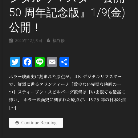
50 周年記念版』1/9(金)
公開！
2025年12月9日
福谷修
Twitter
Facebook
Line
Email
共
有
ホラー映画史に刻まれた原点が、４K デジタルリマスター
で、鮮烈に甦るタランティーノ「数少ない完璧な映画の一
つ」スティーブン・スピルバーグ監督は「いま観ても最⾼に
怖い」 ホラー映画史に刻まれた原点が、1975 年の⽇本公開
[…]
Continue Reading