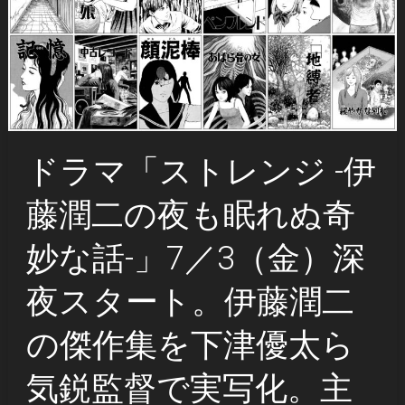
ドラマ「ストレンジ -伊
藤潤二の夜も眠れぬ奇
妙な話-」7／3（金）深
夜スタート。伊藤潤二
の傑作集を下津優太ら
気鋭監督で実写化。主