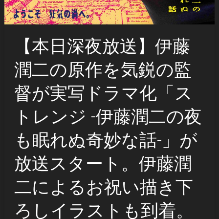
【本日深夜放送】伊藤
潤二の原作を気鋭の監
督が実写ドラマ化「ス
トレンジ -伊藤潤二の夜
も眠れぬ奇妙な話-」が
放送スタート。伊藤潤
二によるお祝い描き下
ろしイラストも到着。