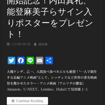
開始記念！内田真礼、
能登麻美子らサイン入
りポスターをプレゼン
ト！
2025年5月5日
福谷修
Twitter
Facebook
Line
Email
共
有
大槻ケンヂ、乙一、人間食べ食べカエルも絶賛！“一人で制作
する長編アニメ映画”として、シッチェスなど世界の著名映画
祭を驚かせたホラー・アニメ映画『アムリタの饗宴』
Amazon、U-NEXT、Lemino、Huluにて見放題 […]
Continue Reading