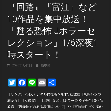
『回路』『富江』など
10作品を集中放送！
「甦る恐怖 Jホラーセ
レクション」1/6深夜1
時スタート！
2026年1月5日
福谷修
Twitter
Facebook
Line
Email
共
有
『リング』＜4Kデジタル修復版＞をTV初放送『仄暗い水の
底から』『女優霊』『回路』など、Jホラーの名作を全10作品
放送 『近畿地方のある場所について』や『事故物件ゾク 恐い