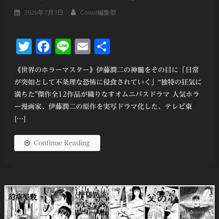
2026年7月3日
Cowai編集部
Twitter
Facebook
Line
Email
共
有
《世界のホラーマスター》伊藤潤二の神髄をその目に「日常
が突如として不条理な恐怖に侵食されていく」“独特の狂気に
満ちた”傑作全12作品が織りなすオムニバスドラマ 人気ホラ
ー漫画家、伊藤潤二の原作を実写ドラマ化した、テレビ東
[…]
Continue Reading