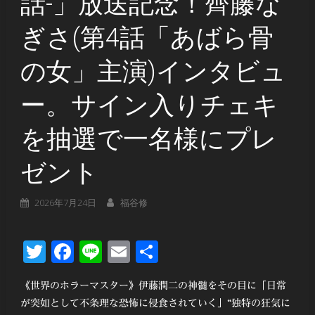
話-」放送記念！齊藤な
ぎさ(第4話「あばら骨
の女」主演)インタビュ
ー。サイン入りチェキ
を抽選で一名様にプレ
ゼント
2026年7月24日
福谷修
Twitter
Facebook
Line
Email
共
有
《世界のホラーマスター》伊藤潤二の神髄をその目に「日常
が突如として不条理な恐怖に侵食されていく」“独特の狂気に