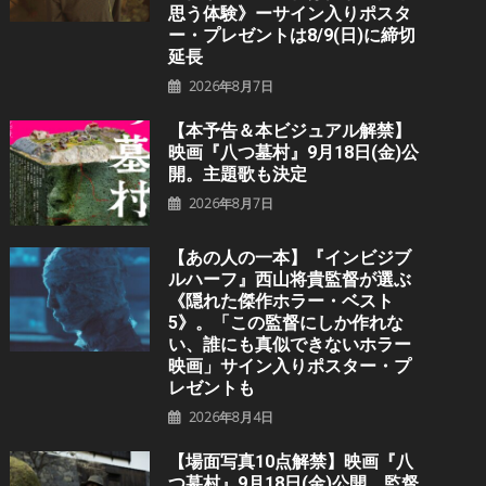
思う体験》ーサイン入りポスタ
ー・プレゼントは8/9(日)に締切
延長
2026年8月7日
【本予告＆本ビジュアル解禁】
映画『八つ墓村』9月18日(金)公
開。主題歌も決定
2026年8月7日
【あの人の一本】『インビジブ
ルハーフ』⻄⼭将貴監督が選ぶ
《隠れた傑作ホラー・ベスト
5》。「この監督にしか作れな
い、誰にも真似できないホラー
映画」サイン入りポスター・プ
レゼントも
2026年8月4日
【場面写真10点解禁】映画『八
つ墓村』9月18日(金)公開。監督