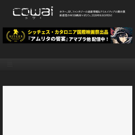
Skip
to
content
WEB映画マガジン「cowai コ
ホラー、SF、ファンタジーの最新情報＆クリエイティブの舞台裏
ワイ」