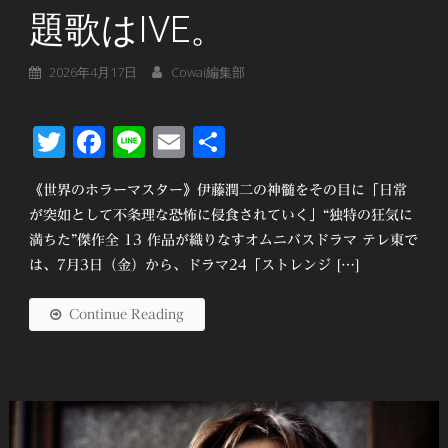
題歌はIVE。
2026年4月17日
Cowai編集部
Twitter
Facebook
Line
Email
共
有
《世界のホラーマスター》伊藤潤二の神髄をその目に「日常
が突如として不条理な恐怖に侵食されていく」“独特の狂気に
満ちた”傑作全 13 作品が織りなすオムニバスドラマ テレ東で
は、7月3日（金）から、ドラマ24「ストレンジ […]
Continue Reading