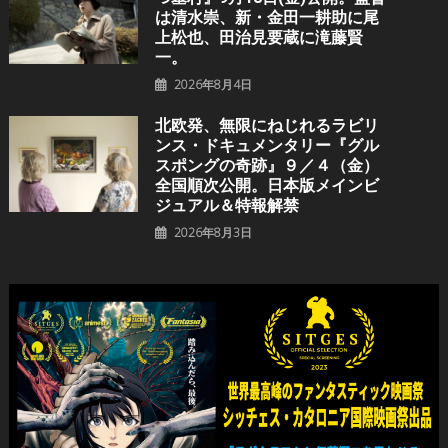
は清水崇、新・金田一耕助に尾
上松也、田治見要蔵に滝藤賢
一。
2026年8月4日
北欧発、無限にねじれるラビリ
ンス・ドキュメンタリー『グル
スポングの奇跡』９／４（金）
全国順次公開。日本版メインビ
ジュアル＆特報解禁
2026年8月3日