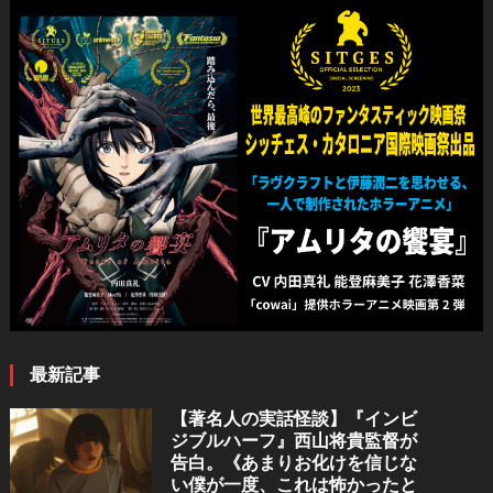
ビ
ゲ
ー
シ
ョ
ン
最新記事
【著名人の実話怪談】『インビ
ジブルハーフ』⻄⼭将貴監督が
告白。《あまりお化けを信じな
い僕が一度、これは怖かったと