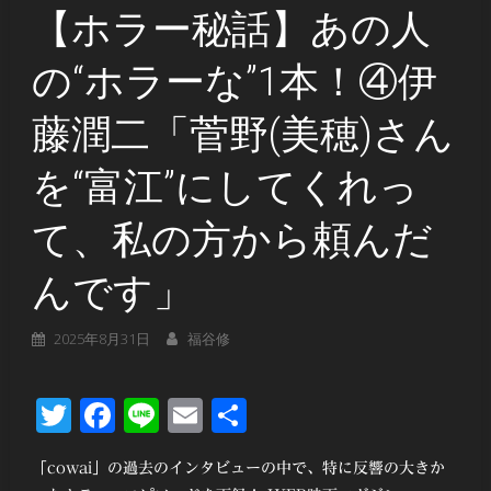
【ホラー秘話】あの人
の“ホラーな”1本！④伊
藤潤二「菅野(美穂)さん
を“富江”にしてくれっ
て、私の方から頼んだ
んです」
2025年8月31日
福谷修
Twitter
Facebook
Line
Email
共
有
「cowai」の過去のインタビューの中で、特に反響の大きか